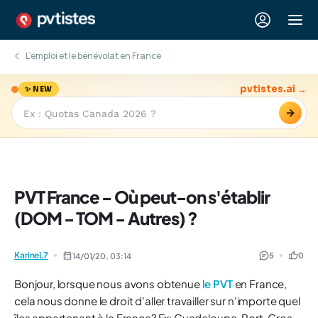
L'emploi et le bénévolat en France
pvtistes.ai →
✨ NEW
→
PVT France - Où peut-on s'établir
(DOM - TOM - Autres) ?
KarineL7
5
0
14/01/20,
03:14
Bonjour, lorsque nous avons obtenue
le PVT
en France,
cela nous donne le droit d'aller travailler sur n'importe quel
îles appartenant à la France? Ex: Guadeloupe, Port-Cros,