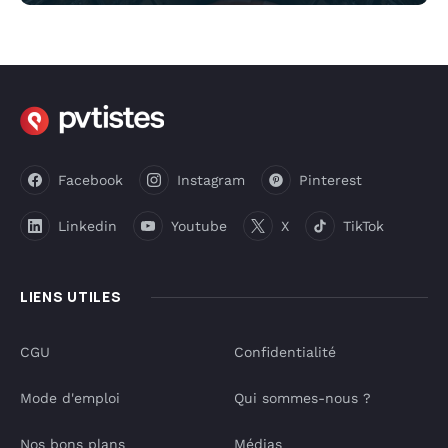
Facebook
Instagram
Pinterest
Linkedin
Youtube
X
TikTok
LIENS UTILES
CGU
Confidentialité
Mode d'emploi
Qui sommes-nous ?
Nos bons plans
Médias