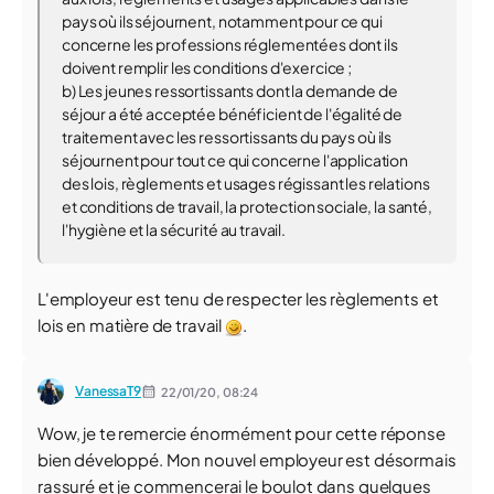
pays où ils séjournent, notamment pour ce qui
concerne les professions réglementées dont ils
doivent remplir les conditions d'exercice ;
b) Les jeunes ressortissants dont la demande de
séjour a été acceptée bénéficient de l'égalité de
traitement avec les ressortissants du pays où ils
séjournent pour tout ce qui concerne l'application
des lois, règlements et usages régissant les relations
et conditions de travail, la protection sociale, la santé,
l'hygiène et la sécurité au travail.
L'employeur est tenu de respecter les règlements et
lois en matière de travail
.
VanessaT9
22/01/20,
08:24
Wow, je te remercie énormément pour cette réponse
bien développé. Mon nouvel employeur est désormais
rassuré et je commencerai le boulot dans quelques