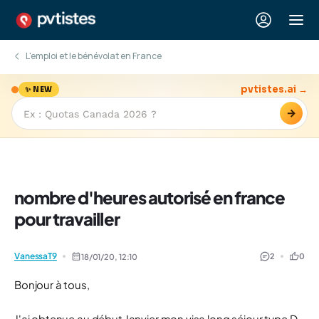
L'emploi et le bénévolat en France
pvtistes.ai →
✨ NEW
→
nombre d'heures autorisé en france
pour travailler
VanessaT9
2
0
18/01/20,
12:10
Bonjour à tous,
J'ai obtenue au début Janvier mon visa long séjour type D