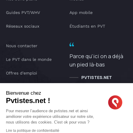
Guides PVT/WHV
App mobile
Réseaux sociaux
Étudiants en PVT
Nous contacter
Parce qu'ici on a déjà
Le PVT dans le monde
un pied là-bas
Offres d'emploi
PVTISTES.NET
Notre Podcast
Bienvenue chez
Pvtistes.net !
IA pvtistes
Pour mesurer l’audience de pvtistes.net et ainsi
améliorer votre expérience utilisateur sur notre site,
nous utilisons des cookies. C'est ok pour vous ?
Copyright © 2005-2026 pvtistes.net
Lire la politique de confidentialité