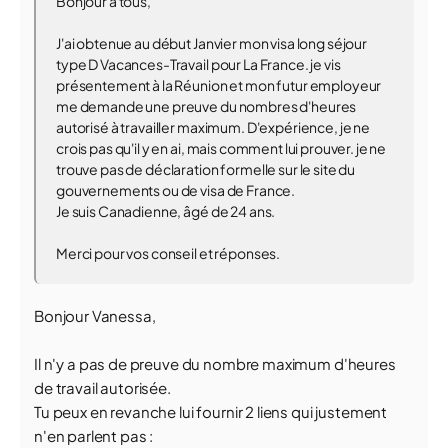
Bonjour à tous,
J'ai obtenue au début Janvier mon visa long séjour
type D Vacances-Travail pour La France. je vis
présentement à la Réunion et mon futur employeur
me demande une preuve du nombres d'heures
autorisé à travailler maximum. D'expérience, je ne
crois pas qu'il y en ai, mais comment lui prouver. je ne
trouve pas de déclaration formelle sur le site du
gouvernements ou de visa de France.
Je suis Canadienne, âgé de 24 ans.
Merci pour vos conseil et réponses.
Bonjour Vanessa,
Il n'y a pas de preuve du nombre maximum d'heures
de travail autorisée.
Tu peux en revanche lui fournir 2 liens qui justement
n'en parlent pas :