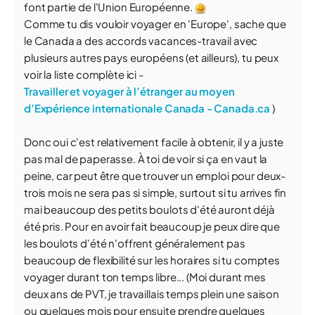
font partie de l'Union Européenne.
Comme tu dis vouloir voyager en 'Europe', sache que
le Canada a des accords vacances-travail avec
plusieurs autres pays européens (et ailleurs), tu peux
voir la liste complète ici -
Travailler et voyager à l’étranger au moyen
d’Expérience internationale Canada - Canada.ca
)
Donc oui c'est relativement facile à obtenir, il y a juste
pas mal de paperasse. À toi de voir si ça en vaut la
peine, car peut être que trouver un emploi pour deux-
trois mois ne sera pas si simple, surtout si tu arrives fin
mai beaucoup des petits boulots d'été auront déjà
été pris. Pour en avoir fait beaucoup je peux dire que
les boulots d'été n'offrent généralement pas
beaucoup de flexibilité sur les horaires si tu comptes
voyager durant ton temps libre... (Moi durant mes
deux ans de PVT, je travaillais temps plein une saison
ou quelques mois pour ensuite prendre quelques