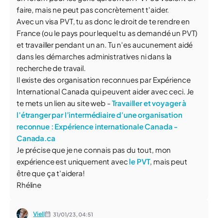
faire, mais ne peut pas concrètement t'aider.
Avec un visa PVT, tu as donc le droit de te rendre en
France (ou le pays pour lequel tu as demandé un PVT)
et travailler pendant un an. Tu n'es aucunement aidé
dans les démarches administratives ni dans la
recherche de travail.
Il existe des organisation reconnues par Expérience
International Canada qui peuvent aider avec ceci. Je
te mets un lien au site web -
Travailler et voyager à
l’étranger par l’intermédiaire d’une organisation
reconnue : Expérience internationale Canada -
Canada.ca
Je précise que je ne connais pas du tout, mon
expérience est uniquement avec
le PVT
, mais peut
être que ça t'aidera!
Rhéline
Viell
31/01/23,
04:51