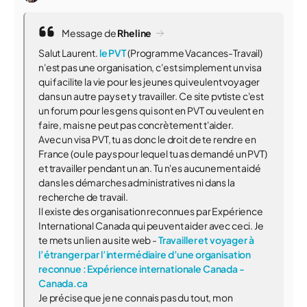
Message de
Rheline
Salut Laurent.
le PVT
(Programme Vacances-Travail)
n'est pas une organisation, c'est simplement un visa
qui facilite la vie pour les jeunes qui veulent voyager
dans un autre pays et y travailler. Ce site pvtiste c'est
un forum pour les gens qui sont en PVT ou veulent en
faire, mais ne peut pas concrètement t'aider.
Avec un visa PVT, tu as donc le droit de te rendre en
France (ou le pays pour lequel tu as demandé un PVT)
et travailler pendant un an. Tu n'es aucunement aidé
dans les démarches administratives ni dans la
recherche de travail.
Il existe des organisation reconnues par Expérience
International Canada qui peuvent aider avec ceci. Je
te mets un lien au site web -
Travailler et voyager à
l’étranger par l’intermédiaire d’une organisation
reconnue : Expérience internationale Canada -
Canada.ca
Je précise que je ne connais pas du tout, mon