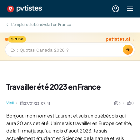
L'emploi et le bénévolat en France
pvtistes.ai →
✨ NEW
→
Travailler été 2023 en France
Viell
3
0
27/01/23,
07:41
Bonjour, mon nom est Laurent et suis un québécois qui
aura 20 ans cet été. J'aimerais travailler en Europe cet été,
de la fin mai jusqu'au mois d'août 2023. Je suis
actuellement étudiant en Sciences de la nature et vais