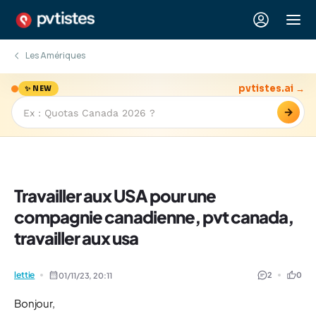
Les Amériques
pvtistes.ai →
✨ NEW
→
Travailler aux USA pour une
compagnie canadienne, pvt canada,
travailler aux usa
lettie
2
0
01/11/23,
20:11
Bonjour,