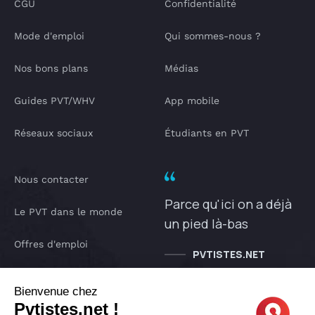
CGU
Confidentialité
Mode d'emploi
Qui sommes-nous ?
Nos bons plans
Médias
Guides PVT/WHV
App mobile
Réseaux sociaux
Étudiants en PVT
Nous contacter
Parce qu'ici on a déjà
Le PVT dans le monde
un pied là-bas
Offres d'emploi
PVTISTES.NET
Notre Podcast
Bienvenue chez
Pvtistes.net !
IA pvtistes