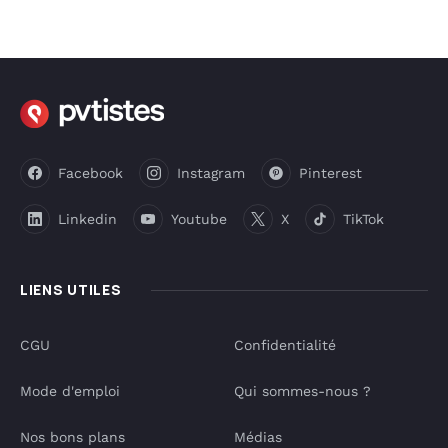
Facebook
Instagram
Pinterest
Linkedin
Youtube
X
TikTok
LIENS UTILES
CGU
Confidentialité
Mode d'emploi
Qui sommes-nous ?
Nos bons plans
Médias