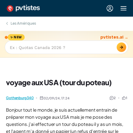
Les Amériques
pvtistes.ai →
✨ NEW
→
voyage aux USA (tour du poteau)
Gothenburg340
2
1
02/09/24,
17:24
Bonjour tout le monde, je suis actuellement entrain de
préparer mon voyage aux USA mais je me pose des
questions. j'ai effectuer un tour du poteau il y as un mois,
et l'agent m'a donné un papier (un refus d'entrée sur le