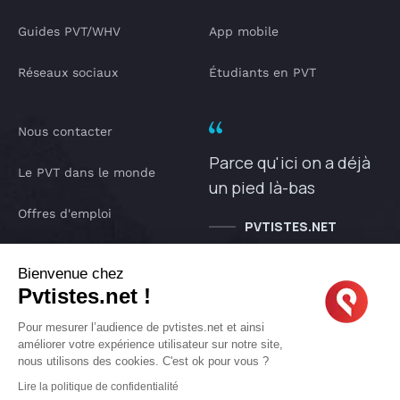
Guides PVT/WHV
App mobile
Réseaux sociaux
Étudiants en PVT
Nous contacter
Parce qu'ici on a déjà
Le PVT dans le monde
un pied là-bas
Offres d'emploi
PVTISTES.NET
Notre Podcast
Bienvenue chez
Pvtistes.net !
IA pvtistes
Pour mesurer l’audience de pvtistes.net et ainsi
améliorer votre expérience utilisateur sur notre site,
nous utilisons des cookies. C'est ok pour vous ?
Copyright © 2005-2026 pvtistes.net
Lire la politique de confidentialité
Pvtistes® est une marque déposée. Tous droits réservés.