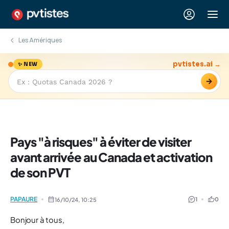
Les Amériques
pvtistes.ai →
✨ NEW
→
Pays "à risques" à éviter de visiter
avant arrivée au Canada et activation
de son PVT
PAPAURE
1
0
16/10/24,
10:25
Bonjour à tous,