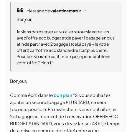
Message de
valentinemazur
Bonjour,
Je viens de réserver un vol aller retour via votre lien
avec l'offre eco budget et de payer 1 bagage en plus
afin de partir avec 2 bagages (celui payé + le votre
offert) car l'offre eco standard restait plus chère.
Pourriez-vous me confirmer que je pourrai obtenir
votre offre ? Merci !
Bonjour,
Comme écrit dans le
bon plan
"Si vous souhaitez
ajouter un second bagage PLUS TARD, ce sera
toujours possible. En revanche, si vous souhaitez un
2e bagage au moment de la réservation OFFRE ECO
BUDGET STANDARD, vous devez laisser 48 h (le temps
de la prise en compte de l’offre) entre votre