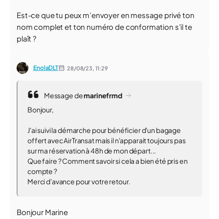
Est-ce que tu peux m’envoyer en message privé ton
nom complet et ton numéro de conformation s’il te
plaît ?
EnolaDLT
28/08/23,
11:29
Message de
marinefrmd
Bonjour,
J'ai suivi la démarche pour bénéficier d'un bagage
offert avec AirTransat mais il n'apparait toujours pas
sur ma réservation à 48h de mon départ...
Que faire ? Comment savoir si cela a bien été pris en
compte ?
Merci d'avance pour votre retour.
Bonjour Marine