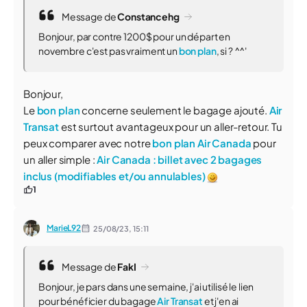
Message de
Constancehg
Bonjour, par contre 1200$ pour un départ en
novembre c'est pas vraiment un
bon plan
, si ? ^^'
Bonjour,
Le
bon plan
concerne seulement le bagage ajouté.
Air
Transat
est surtout avantageux pour un aller-retour. Tu
peux comparer avec notre
bon plan
Air Canada
pour
un aller simple :
Air Canada : billet avec 2 bagages
inclus (modifiables et/ou annulables)
1
MarieL92
25/08/23,
15:11
Message de
FakI
Bonjour, je pars dans une semaine, j'ai utilisé le lien
pour bénéficier du bagage
Air Transat
et j'en ai