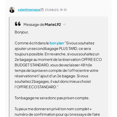
valentinemazur
27/08/23,
19:31
Message de
MarieL92
Bonjour,
Comme écrit dans le
bon plan
"Si vous souhaitez
ajouter un second bagage PLUS TARD, ce sera
toujours possible. En revanche, si vous souhaitez un
2e bagage au moment de la réservation OFFRE ECO
BUDGET STANDARD, vous devez laisser 48 h (le
temps de la prise en compte de l’offre) entre votre
réservation et l’ajout d’un 2e bagage. Si vous
souhaitez 2 bagages, il vaut donc mieux choisir
l’OFFRE ECO STANDARD."
Ton bagage ne sera donc pas pris en compte.
Tu peux me donner en privé ton nom complet +
numéro de confirmation pour qu'on essaye de faire