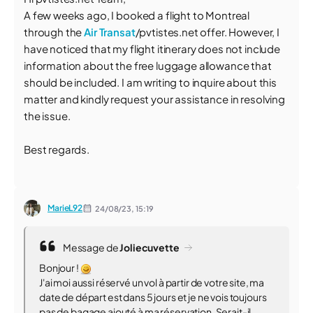
A few weeks ago, I booked a flight to Montreal
through the
Air Transat
/pvtistes.net offer. However, I
have noticed that my flight itinerary does not include
information about the free luggage allowance that
should be included. I am writing to inquire about this
matter and kindly request your assistance in resolving
the issue.
Best regards.
MarieL92
24/08/23,
15:19
Message de
Joliecuvette
Bonjour !
J'ai moi aussi réservé un vol à partir de votre site, ma
date de départ est dans 5 jours et je ne vois toujours
pas de bagage ajouté à ma réservation. Serait-il