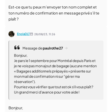
Est-ce que tu peux m’envoyer ton nom complet et
ton numéro de confirmation en message privé s’il te
plaît ?
EnolaDLT
28/08/23,
11:26
Message de
paulrothe27
Bonjour,
Je pars le 1 septembre pour Montréal depuis Paris et
je ne vois pas mon ajout de bagage (aucune mention
« Bagages additionnels prépayés » présente sur
mon mail de confirmation ni sur "gérer ma
réservation").
Pourriez vous vérifier que tout est ok s'il vous plaît ?
Un grand merci d'avance pour votre aide !
Bonjour,