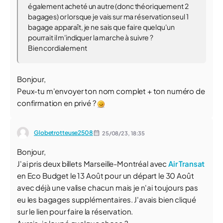
également acheté un autre (donc théoriquement 2
bagages) or lorsque je vais sur ma réservation seul 1
bagage apparaît, je ne sais que faire quelqu'un
pourrait il m'indiquer la marche à suivre ?
Bien cordialement
Bonjour,
Peux-tu m'envoyer ton nom complet + ton numéro de
confirmation en privé ?
Globetrotteuse2508
25/08/23,
18:35
Bonjour,
J'ai pris deux billets Marseille-Montréal avec
Air Transat
en Eco Budget le 13 Août pour un départ le 30 Août
avec déjà une valise chacun mais je n'ai toujours pas
eu les bagages supplémentaires. J'avais bien cliqué
sur le lien pour faire la réservation.