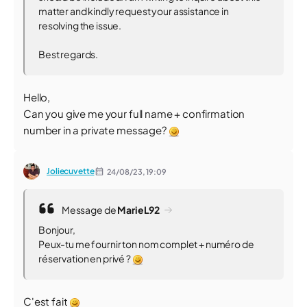
matter and kindly request your assistance in
resolving the issue.
Best regards.
Hello,
Can you give me your full name + confirmation
number in a private message?
Joliecuvette
24/08/23,
19:09
Message de
MarieL92
Bonjour,
Peux-tu me fournir ton nom complet + numéro de
réservation en privé ?
C'est fait