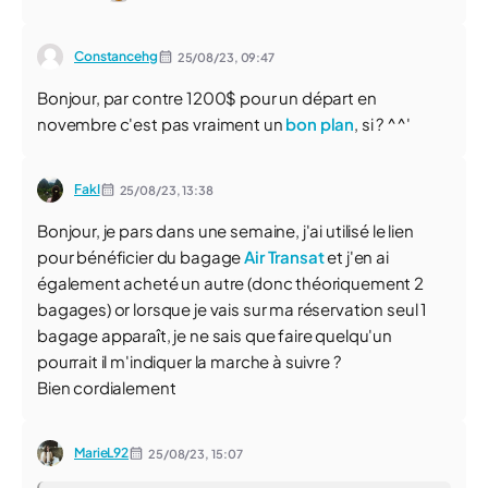
Constancehg
25/08/23,
09:47
Bonjour, par contre 1200$ pour un départ en
novembre c'est pas vraiment un
bon plan
, si ? ^^'
FakI
25/08/23,
13:38
Bonjour, je pars dans une semaine, j'ai utilisé le lien
pour bénéficier du bagage
Air Transat
et j'en ai
également acheté un autre (donc théoriquement 2
bagages) or lorsque je vais sur ma réservation seul 1
bagage apparaît, je ne sais que faire quelqu'un
pourrait il m'indiquer la marche à suivre ?
Bien cordialement
MarieL92
25/08/23,
15:07