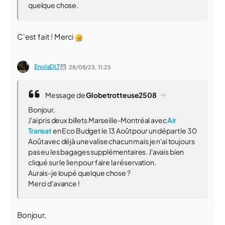
quelque chose.
C'est fait ! Merci
EnolaDLT
28/08/23,
11:25
Message de
Globetrotteuse2508
Bonjour,
J'ai pris deux billets Marseille-Montréal avec
Air
Transat
en Eco Budget le 13 Août pour un départ le 30
Août avec déjà une valise chacun mais je n'ai toujours
pas eu les bagages supplémentaires. J'avais bien
cliqué sur le lien pour faire la réservation.
Aurais-je loupé quelque chose ?
Merci d'avance !
Bonjour,