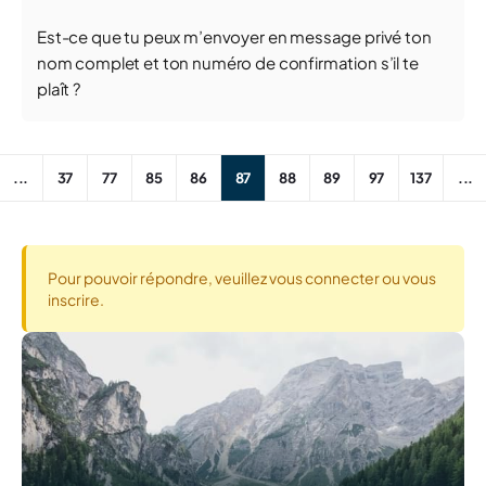
Est-ce que tu peux m’envoyer en message privé ton
nom complet et ton numéro de confirmation s’il te
plaît ?
...
37
77
85
86
87
88
89
97
137
...
Pour pouvoir répondre, veuillez vous connecter ou vous
inscrire.