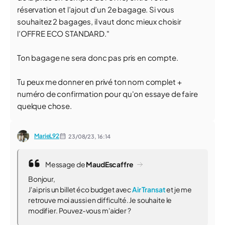
réservation et l’ajout d’un 2e bagage. Si vous
souhaitez 2 bagages, il vaut donc mieux choisir
l’OFFRE ECO STANDARD."
Ton bagage ne sera donc pas pris en compte.
Tu peux me donner en privé ton nom complet +
numéro de confirmation pour qu'on essaye de faire
quelque chose.
MarieL92
23/08/23,
16:14
Message de
MaudEscaffre
Bonjour,
J'ai pris un billet éco budget avec
Air Transat
et je me
retrouve moi aussi en difficulté. Je souhaite le
modifier. Pouvez-vous m'aider ?