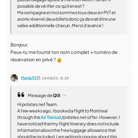
possible de vérifier ce qu'il en est ?
Ma compagne et moi sommes tous deux en PVT et
avons réservé deux billets donc ça devrait être une
valise additionnelle chacun. Merci d'avance !
Bonjour,
Peux-tu me fournir ton nom complet + numéro de
réservation en privé ?
MarieL92
24/08/23,
15:20
Message de
QIX
Hi pvtistes.net Team,
A few weeks ago, I booked a flight to Montreal
through the
Air Transat
/pvtistes.net offer. However, I
have noticed that my flight itinerary does not include
information about the free luggage allowance that
should be included. I am writing to inquire about this