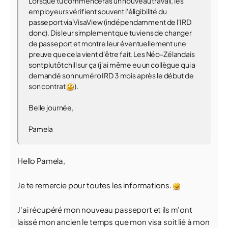
Lorsque tu commenceras un nouveau travail, les
employeurs vérifient souvent l'éligibilité du
passeport via VisaView (indépendamment de l'IRD
donc). Dis leur simplement que tu viens de changer
de passeport et montre leur éventuellement une
preuve que cela vient d'être fait. Les Néo-Zélandais
sont plutôt chill sur ça (j'ai même eu un collègue qui a
demandé son numéro IRD 3 mois après le début de
son contrat
).
Belle journée,
Pamela
Hello Pamela,
Je te remercie pour toutes les informations.
J'ai récupéré mon nouveau passeport et ils m'ont
laissé mon ancien le temps que mon visa soit lié à mon