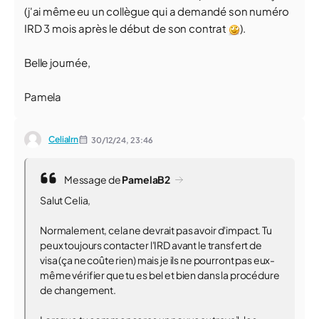
(j'ai même eu un collègue qui a demandé son numéro
IRD 3 mois après le début de son contrat
).
Belle journée,
Pamela
Celialrn
30/12/24,
23:46
Message de
PamelaB2
Salut Celia,
Normalement, cela ne devrait pas avoir d'impact. Tu
peux toujours contacter l'IRD avant le transfert de
visa (ça ne coûte rien) mais je ils ne pourront pas eux-
même vérifier que tu es bel et bien dans la procédure
de changement.