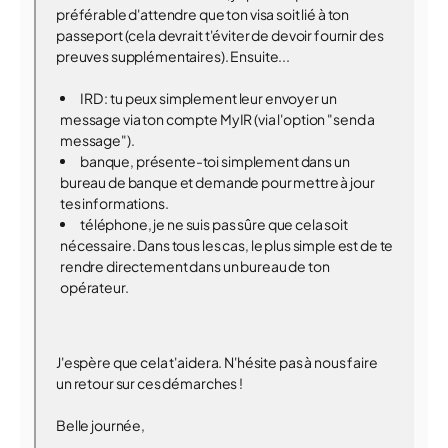
préférable d'attendre que ton visa soit lié à ton
passeport (cela devrait t'éviter de devoir fournir des
preuves supplémentaires). Ensuite...
IRD : tu peux simplement leur envoyer un
message via ton compte MyIR (via l'option "send a
message").
banque, présente-toi simplement dans un
bureau de banque et demande pour mettre à jour
tes informations.
téléphone, je ne suis pas sûre que cela soit
nécessaire. Dans tous les cas, le plus simple est de te
rendre directement dans un bureau de ton
opérateur.
J'espère que cela t'aidera. N'hésite pas à nous faire
un retour sur ces démarches !
Belle journée,