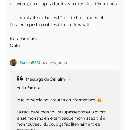
nouveau, du coup ça facilite vraiment les démarches.
Je te souhaite de belles fêtes de fin d'année et
j'espère que tu profites bien en Australie.
Belle journée,
Célia
PamelaB2
02/01/25,
00:10
Message de
Celialrn
Hello Pamela,
Je te remercie pour toutes les informations.
J'ai récupéré mon nouveau passeport et ils m'ont
laissé mon ancien le temps que mon visa soit lié à
mon nouveau, du coup ça facilite vraiment les