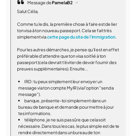
Message de
PamelaB2
Salut Célia,
Comme tu le dis, la première chose à faire est de lier
ton visa à ton nouveau passeport. Cela se fait très
simplement via
cette page du site de l'immigration
.
Pour les autres démarches, je pense qu'il est en effet
préférable d'attendre que ton visa soit lié à ton
passeport (cela devrait t'éviter de devoir fournir des
preuves supplémentaires). Ensuite...
IRD : tu peux simplement leur envoyer un
message via ton compte MyIR (via l'option "send a
message").
banque, présente-toi simplement dans un
bureau de banque et demande pour mettre à jour
tes informations.
téléphone, je ne suis pas sûre que cela soit
nécessaire. Dans tous les cas, le plus simple est de te
rendre directement dans un bureau de ton