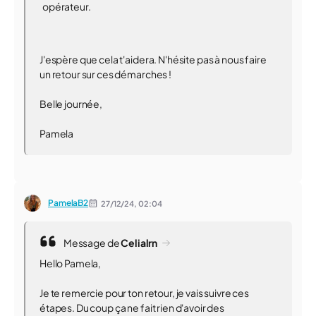
opérateur.
J'espère que cela t'aidera. N'hésite pas à nous faire
un retour sur ces démarches !
Belle journée,
Pamela
PamelaB2
27/12/24,
02:04
Message de
Celialrn
Hello Pamela,
Je te remercie pour ton retour, je vais suivre ces
étapes. Du coup ça ne fait rien d'avoir des