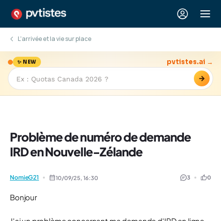
L'arrivée et la vie sur place
pvtistes.ai →
✨ NEW
→
Problème de numéro de demande
IRD en Nouvelle-Zélande
NomieG21
3
0
10/09/25,
16:30
Bonjour
J'ai un problème concernant ma demande d'IRD en ligne