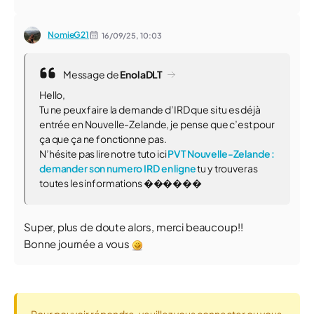
NomieG21
16/09/25,
10:03
Message de
EnolaDLT
Hello,
Tu ne peux faire la demande d’IRD que si tu es déjà
entrée en Nouvelle-Zelande, je pense que c’est pour
ça que ça ne fonctionne pas.
N’hésite pas lire notre tuto ici
PVT Nouvelle-Zelande :
demander son numero IRD en ligne
tu y trouveras
toutes les informations ������
Super, plus de doute alors, merci beaucoup!!
Bonne journée a vous