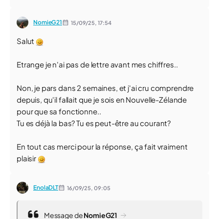
NomieG21
15/09/25,
17:54
Salut
Etrange je n'ai pas de lettre avant mes chiffres..
Non, je pars dans 2 semaines, et j'ai cru comprendre
depuis, qu'il fallait que je sois en Nouvelle-Zélande
pour que sa fonctionne..
Tu es déjà la bas? Tu es peut-être au courant?
En tout cas merci pour la réponse, ça fait vraiment
plaisir
EnolaDLT
16/09/25,
09:05
Message de
NomieG21