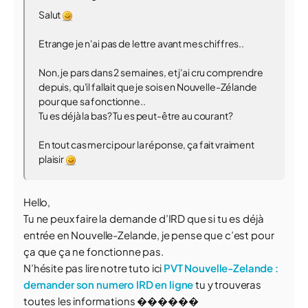
Salut
Etrange je n'ai pas de lettre avant mes chiffres..
Non, je pars dans 2 semaines, et j'ai cru comprendre
depuis, qu'il fallait que je sois en Nouvelle-Zélande
pour que sa fonctionne..
Tu es déjà la bas? Tu es peut-être au courant?
En tout cas merci pour la réponse, ça fait vraiment
plaisir
Hello,
Tu ne peux faire la demande d’IRD que si tu es déjà
entrée en Nouvelle-Zelande, je pense que c’est pour
ça que ça ne fonctionne pas.
N’hésite pas lire notre tuto ici
PVT Nouvelle-Zelande :
demander son numero IRD en ligne
tu y trouveras
toutes les informations ������