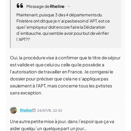
Message de
Rheline
Maintenant, puisque 3 des 4 départements du
Finistère ont dit que je n`ai pas besoin d`APT, est ce
que l`employeur doit encore faire la Déclaration
d`embauche, qui semble avoir pour but de vérifier
l`APT??
Oui, la procédure vise à confirmer que le titre de séjour
est valide et que celui ou celle qui le possède a
l'autorisation de travailler en France. Je corrigerai le
dossier pour préciser que cela ne s'applique pas
seulement à l'APT, mais concerne tous les pvtistes
sans exception.
Rheline
24/07/15,
22:52
Une autre petite mise à jour, dans l`espoir que ça va
aider quelqu`un quelque part un jour...