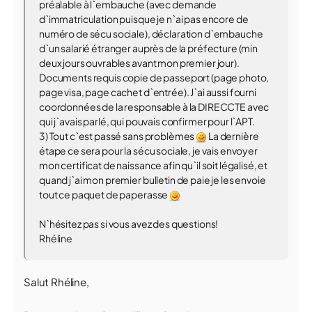
préalable à l`embauche (avec demande
d`immatriculation puisque je n`ai pas encore de
numéro de sécu sociale), déclaration d`embauche
d`un salarié étranger auprès de la préfecture (min
deux jours ouvrables avant mon premier jour).
Documents requis copie de passeport (page photo,
page visa, page cachet d`entrée). J`ai aussi fourni
coordonnées de la responsable à la DIRECCTE avec
qui j`avais parlé, qui pouvais confirmer pour l`APT.
3) Tout c`est passé sans problèmes
La dernière
étape ce sera pour la sécu sociale, je vais envoyer
mon certificat de naissance afin qu`il soit légalisé, et
quand j`ai mon premier bulletin de paie je les envoie
tout ce paquet de paperasse
N`hésitez pas si vous avez des questions!
Rhéline
Salut Rhéline,