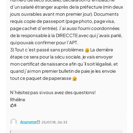
d`un salarié étranger auprès de la préfecture (min deux
jours ouvrables avant mon premier jour). Documents
requis copie de passeport (page photo, page visa,
page cachet d`entrée). J`ai aussi fourni coordonnées
de la responsable à la DIRECCTE avec qui j`avais parlé,
qui pouvais confirmer pour l`APT.
3) Tout c`est passé sans problèmes
La dernière
étape ce sera pour la sécu sociale, je vais envoyer
mon certificat de naissance afin qu`il soit légalisé, et
quand j`ai mon premier bulletin de paie je les envoie
tout ce paquet de paperasse
N`hésitez pas si vous avez des questions!
Rhéline
5
Anonyme
25/07/15,
06:33