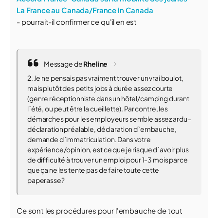
La France au Canada/France in Canada
- pourrait-il confirmer ce qu'il en est
Message de
Rheline
2. Je ne pensais pas vraiment trouver un vrai boulot,
mais plutôt des petits jobs à durée assez courte
(genre réceptionniste dans un hôtel/camping durant
l`été, ou peut être la cueillette). Par contre, les
démarches pour les employeurs semble assez ardu -
déclaration préalable, déclaration d`embauche,
demande d`immatriculation. Dans votre
expérience/opinion, est ce que je risque d`avoir plus
de difficulté à trouver un emploi pour 1-3 mois parce
que ça ne les tente pas de faire toute cette
paperasse?
Ce sont les procédures pour l'embauche de tout