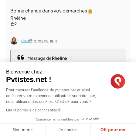
Bonne chance dans vos démarches
Rhéline
2
Lilou
21/08/15,
18:11
Message de
Rheline
Bonjour Cécile et Pascal!
Bienvenue chez
Pvtistes.net !
Je n`ai pas encore fait ma demande pour numéro de
sécu sociale (j`attends encore mon certificat de
Pour mesurer l’audience de pvtistes.net et ainsi
naissance légalisé) alors je n`ai pas de réponses pour
améliorer votre expérience utilisateur sur notre site,
vous. Mais d`après ce dossier qui m`a beaucoup aidé
nous utilisons des cookies. C'est ok pour vous ?
-
Formalités pour l’embauche en France (pour les
Lire la politique de confidentialité
étrangers en PVT) - Les démarches pour obtenir un
numéro de sécurité sociale
, on dois faire la
Consentements certifiés par
demande dans un bureau CPAM, alors en personne
Non merci
Je choisis
OK pour moi
et non par la poste. Il y a aussi la liste de tout les