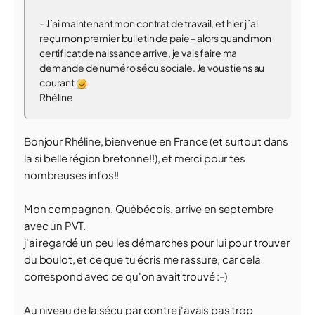
- J`ai maintenant mon contrat de travail, et hier j`ai
reçu mon premier bulletin de paie - alors quand mon
certificat de naissance arrive, je vais faire ma
demande de numéro sécu sociale. Je vous tiens au
courant
Rhéline
Bonjour Rhéline, bienvenue en France (et surtout dans
la si belle région bretonne!!), et merci pour tes
nombreuses infos!!
Mon compagnon, Québécois, arrive en septembre
avec un PVT.
j'ai regardé un peu les démarches pour lui pour trouver
du boulot, et ce que tu écris me rassure, car cela
correspond avec ce qu'on avait trouvé :-)
Au niveau de la sécu par contre j'avais pas trop