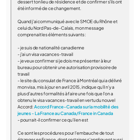
dessert ton lieu de résidence et de confirmer s'ils ont
été informé de ce changement.
Quand j'ai communiqué avec le SMOE du Rhône et
celui du Nord Pas-de-Calais, mon message
comprenait les éléments suivants :
- je suis de nationalité canadienne
- j'ai un visa vacances-travail
- je veux confirmer si je dois me présenter à leur
bureau pour obtenir une autorisation provisoire de
travail
- le site du consulat de France à Montréal qui a délivré
mon visa, mis à jour en avril 2015, indique qu'il n'y a
plus d'autres formalités à faire une fois que l'on a
obtenu le visa vacances-travail en vertu du nouvel
Accord:
Accord France-Canada sur la mobilité des
jeunes - La France au Canada/France in Canada
- pourrait-il confirmer ce qu'il en est
Ce sont les procédures pour l'embauche de tout
étranger en France, dont certaines s'appliquent aussi