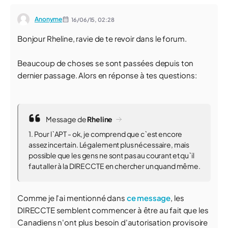
Anonyme
16/06/15,
02:28
Bonjour Rheline, ravie de te revoir dans le forum.
Beaucoup de choses se sont passées depuis ton
dernier passage. Alors en réponse à tes questions:
Message de
Rheline
1. Pour l`APT - ok, je comprend que c`est encore
assez incertain. Légalement plus nécessaire, mais
possible que les gens ne sont pas au courant et qu`il
faut aller à la DIRECCTE en chercher un quand même.
Comme je l'ai mentionné dans
ce message
, les
DIRECCTE semblent commencer à être au fait que les
Canadiens n'ont plus besoin d'autorisation provisoire