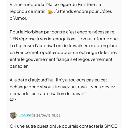
Vilaine a répondu `Ma collègue du Finistère t`a
répondu ce matin`
. J`attends encore pour Côtes
d`Armor.
Pour le Morbihan par contre c`est encore nécessaire.
``EN réponse à vos interrogations, je vous informe que
la dispense d’autorisation de travail sera mise en place
en France métropolitaine après un échange de lettres
entre le gouvernement français et le gouvernement
canadien .
A la date d’aujourd’hui, il n’y a toujours pas eu cet
échange donc si vous trouvez un travail , vous devrez
demander une autorisation de travail.``
3
Rheline
26/06/15,
18:08
OK une autre question! Je pourrais contacter la SMOE