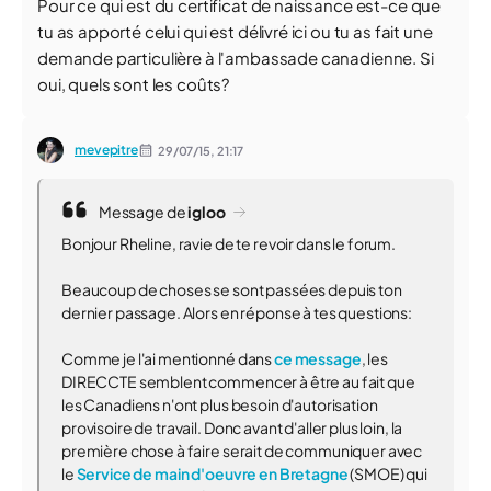
Pour ce qui est du certificat de naissance est-ce que
tu as apporté celui qui est délivré ici ou tu as fait une
demande particulière à l'ambassade canadienne. Si
oui, quels sont les coûts?
mevepitre
29/07/15,
21:17
Message de
igloo
Bonjour Rheline, ravie de te revoir dans le forum.
Beaucoup de choses se sont passées depuis ton
dernier passage. Alors en réponse à tes questions:
Comme je l'ai mentionné dans
ce message
, les
DIRECCTE semblent commencer à être au fait que
les Canadiens n'ont plus besoin d'autorisation
provisoire de travail. Donc avant d'aller plus loin, la
première chose à faire serait de communiquer avec
le
Service de main d'oeuvre en Bretagne
(SMOE) qui