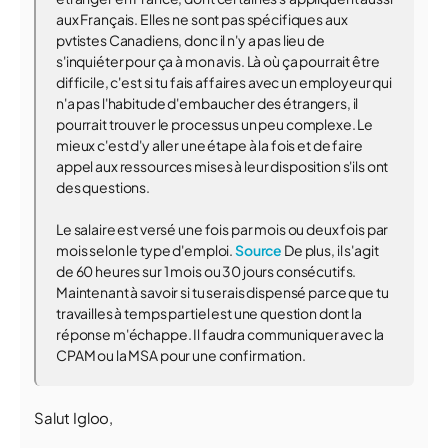
aux Français. Elles ne sont pas spécifiques aux
pvtistes Canadiens, donc il n'y a pas lieu de
s'inquiéter pour ça à mon avis. Là où ça pourrait être
difficile, c'est si tu fais affaires avec un employeur qui
n'a pas l'habitude d'embaucher des étrangers, il
pourrait trouver le processus un peu complexe. Le
mieux c'est d'y aller une étape à la fois et de faire
appel aux ressources mises à leur disposition s'ils ont
des questions.
Le salaire est versé une fois par mois ou deux fois par
mois selon le type d'emploi.
Source
De plus, il s'agit
de 60 heures sur 1 mois ou 30 jours consécutifs.
Maintenant à savoir si tu serais dispensé parce que tu
travailles à temps partiel est une question dont la
réponse m'échappe. Il faudra communiquer avec la
CPAM ou la MSA pour une confirmation.
Salut Igloo,