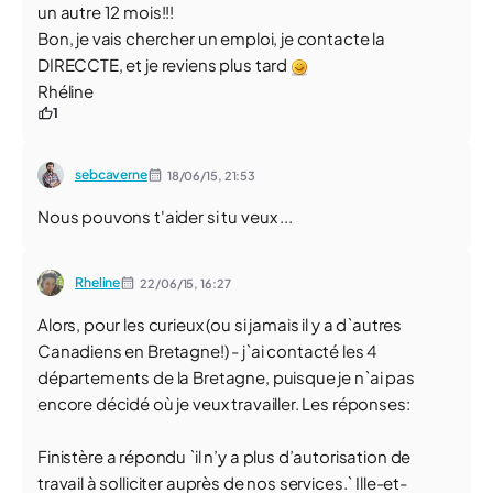
un autre 12 mois!!!
Bon, je vais chercher un emploi, je contacte la
DIRECCTE, et je reviens plus tard
Rhéline
1
sebcaverne
18/06/15,
21:53
Nous pouvons t'aider si tu veux ...
Rheline
22/06/15,
16:27
Alors, pour les curieux (ou si jamais il y a d`autres
Canadiens en Bretagne!) - j`ai contacté les 4
départements de la Bretagne, puisque je n`ai pas
encore décidé où je veux travailler. Les réponses:
Finistère a répondu `il n’y a plus d’autorisation de
travail à solliciter auprès de nos services.` Ille-et-