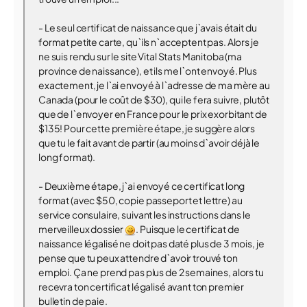
- Le seul certificat de naissance que j`avais était du
format petite carte, qu`ils n`acceptent pas. Alors je
ne suis rendu sur le site Vital Stats Manitoba (ma
province de naissance), et ils me l`ont envoyé. Plus
exactement, je l`ai envoyé à l`adresse de ma mère au
Canada (pour le coût de $30), qui le fera suivre, plutôt
que de l`envoyer en France pour le prix exorbitant de
$135! Pour cette première étape, je suggère alors
que tu le fait avant de partir (au moins d`avoir déjà le
long format).
- Deuxième étape, j`ai envoyé ce certificat long
format (avec $50, copie passeport et lettre) au
service consulaire, suivant les instructions dans le
merveilleux dossier
. Puisque le certificat de
naissance légalisé ne doit pas daté plus de 3 mois, je
pense que tu peux attendre d`avoir trouvé ton
emploi. Ça ne prend pas plus de 2 semaines, alors tu
recevra ton certificat légalisé avant ton premier
bulletin de paie.