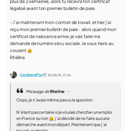
plus de 2 semaines, alors tu recevra ton certificat
légalisé avant ton premier bulletin de paie.
- J`ai maintenant mon contrat de travail, et hier j`ai
reçu mon premier bulletin de paie - alors quand mon
certificat de naissance arrive, je vais faire ma
demande de numéro sécu sociale. Je vous tiens au
courant
Rhéline
CecileandPax
15/08/15,
17:56
Message de
Rheline
Oops, je n`avais même pas vu la question.
N`étant pas certaine si je voulais chercher un emploi
en France ou non
, j`ai décidé de ne faire aucune
démarche avant mon départ. Maintenant que j`ai
trouvé un emploi...