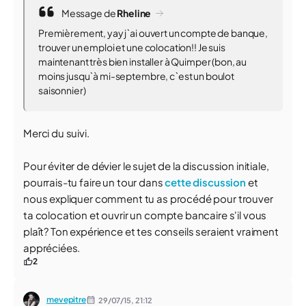
Message de
Rheline
Premièrement, yay j`ai ouvert un compte de banque,
trouver un emploi et une colocation!! Je suis
maintenant très bien installer à Quimper (bon, au
moins jusqu`à mi-septembre, c`est un boulot
saisonnier)
Merci du suivi.
Pour éviter de dévier le sujet de la discussion initiale,
pourrais-tu faire un tour dans
cette discussion
et
nous expliquer comment tu as procédé pour trouver
ta colocation et ouvrir un compte bancaire s'il vous
plaît? Ton expérience et tes conseils seraient vraiment
appréciées.
2
mevepitre
29/07/15,
21:12