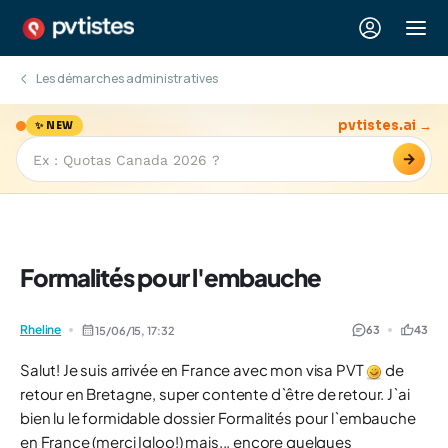
Les démarches administratives
pvtistes.ai →
✨ NEW
→
Formalités pour l'embauche
Rheline
63
43
15/06/15,
17:32
Salut! Je suis arrivée en France avec mon visa PVT
de
retour en Bretagne, super contente d`être de retour. J`ai
bien lu le formidable dossier Formalités pour l`embauche
en France (merci Igloo!) mais... encore quelques