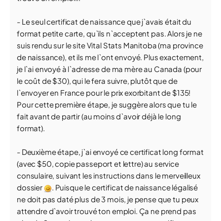
- Le seul certificat de naissance que j`avais était du
format petite carte, qu`ils n`acceptent pas. Alors je ne
suis rendu sur le site Vital Stats Manitoba (ma province
de naissance), et ils me l`ont envoyé. Plus exactement,
je l`ai envoyé à l`adresse de ma mère au Canada (pour
le coût de $30), qui le fera suivre, plutôt que de
l`envoyer en France pour le prix exorbitant de $135!
Pour cette première étape, je suggère alors que tu le
fait avant de partir (au moins d`avoir déjà le long
format).
- Deuxième étape, j`ai envoyé ce certificat long format
(avec $50, copie passeport et lettre) au service
consulaire, suivant les instructions dans le merveilleux
dossier
. Puisque le certificat de naissance légalisé
ne doit pas daté plus de 3 mois, je pense que tu peux
attendre d`avoir trouvé ton emploi. Ça ne prend pas