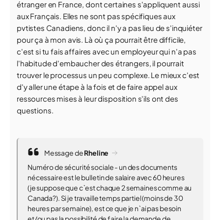
étranger en France, dont certaines s'appliquent aussi
aux Français. Elles ne sont pas spécifiques aux
pvtistes Canadiens, donc il n'y a pas lieu de s'inquiéter
pour ça à mon avis. Là où ça pourrait être difficile,
c'est si tu fais affaires avec un employeur qui n'a pas
l'habitude d'embaucher des étrangers, il pourrait
trouver le processus un peu complexe. Le mieux c'est
d'y aller une étape à la fois et de faire appel aux
ressources mises à leur disposition s'ils ont des
questions.
Message de
Rheline
Numéro de sécurité sociale - un des documents
nécessaire est le bulletin de salaire avec 60 heures
(je suppose que c`est chaque 2 semaines comme au
Canada?). Si je travaille temps partiel (moins de 30
heures par semaine), est ce que je n`ai pas besoin
et/ou pas la possibilité de faire la demande de