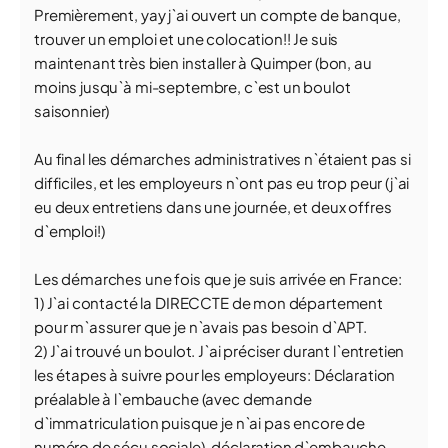
Premièrement, yay j`ai ouvert un compte de banque,
trouver un emploi et une colocation!! Je suis
maintenant très bien installer à Quimper (bon, au
moins jusqu`à mi-septembre, c`est un boulot
saisonnier)
Au final les démarches administratives n`étaient pas si
difficiles, et les employeurs n`ont pas eu trop peur (j`ai
eu deux entretiens dans une journée, et deux offres
d`emploi!)
Les démarches une fois que je suis arrivée en France:
1) J`ai contacté la DIRECCTE de mon département
pour m`assurer que je n`avais pas besoin d`APT.
2) J`ai trouvé un boulot. J`ai préciser durant l`entretien
les étapes à suivre pour les employeurs: Déclaration
préalable à l`embauche (avec demande
d`immatriculation puisque je n`ai pas encore de
numéro de sécu sociale), déclaration d`embauche