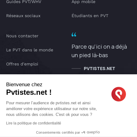
Guides PVT/WHV
App mobile
Réseaux sociaux
Étudiants en PVT
Nous contacter
Parce qu'ici on a déjà
Le PVT dans le monde
un pied là-bas
Offres d'emploi
PVTISTES.NET
Notre Podcast
Bienvenue chez
Pvtistes.net !
IA pvtistes
Pour mesurer l’audience de pvtistes.net et ainsi
améliorer votre expérience utilisateur sur notre site,
nous utilisons des cookies. C'est ok pour vous ?
Copyright © 2005-2026 pvtistes.net
Lire la politique de confidentialité
Pvtistes® est une marque déposée. Tous droits réservés.
Consentements certifiés par