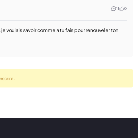
11
0
 je voulais savoir comme a tu fais pour renouveler ton
nscrire.