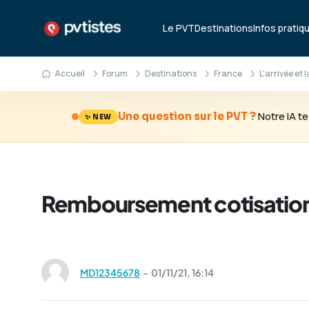
Le PVT
Destinations
Infos pratiq
Accueil
Forum
Destinations
France
L'arrivée et 
Notre IA 
Une question sur le PVT ?
✨ NEW
Remboursement cotisations
MD12345678
-
01/11/21,
16:14