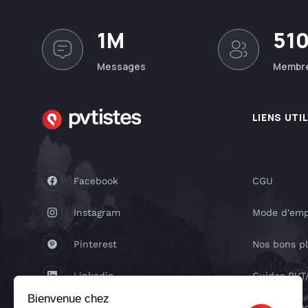
1M
51
Messages
Membr
LIENS UTI
Facebook
CGU
Instagram
Mode d'emp
Pinterest
Nos bons p
Linkedin
Guides PV
Bienvenue chez
Youtube
Réseaux so