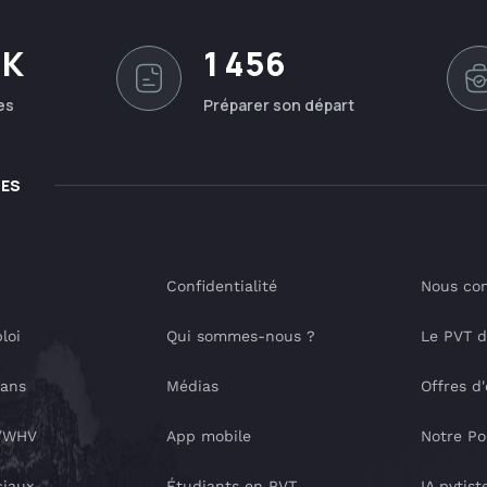
0K
1 456
es
Préparer son départ
LES
Confidentialité
Nous con
loi
Qui sommes-nous ?
Le PVT 
lans
Médias
Offres d
T/WHV
App mobile
Notre Po
ciaux
Étudiants en PVT
IA pvtist