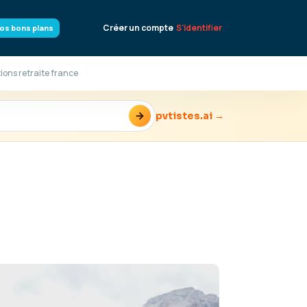
Créer un compte
S'identifier
os bons plans
ons retraite france
→
pvtistes.ai →