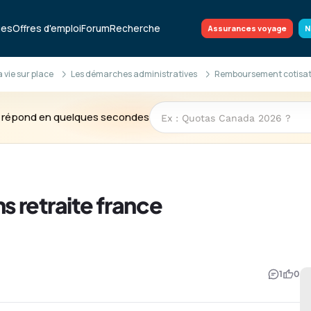
ues
Offres d'emploi
Forum
Recherche
Assurances voyage
N
la vie sur place
Les démarches administratives
Remboursement cotisati
te répond en quelques secondes
 retraite france
1
0