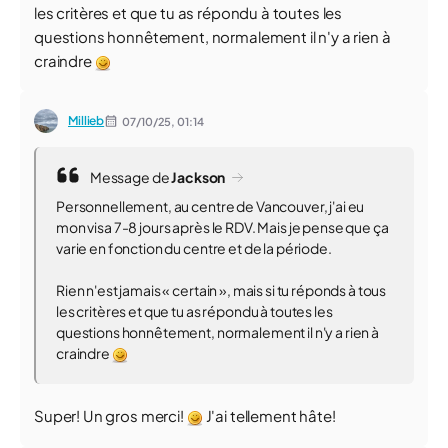
les critères et que tu as répondu à toutes les
questions honnêtement, normalement il n'y a rien à
craindre
Millieb
07/10/25,
01:14
Message de
Jackson
Personnellement, au centre de Vancouver, j'ai eu
mon visa 7-8 jours après le RDV. Mais je pense que ça
varie en fonction du centre et de la période.
Rien n'est jamais « certain », mais si tu réponds à tous
les critères et que tu as répondu à toutes les
questions honnêtement, normalement il n'y a rien à
craindre
Super! Un gros merci!
J'ai tellement hâte!