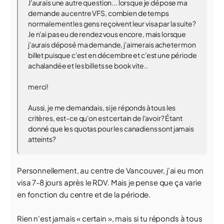
J'aurais une autre question... lorsque je dépose ma
demande au centre VFS, combien de temps
normalement les gens reçoivent leur visa par la suite?
Je n'ai pas eu de rendez vous encore, mais lorsque
j'aurais déposé ma demande, j'aimerais acheter mon
billet puisque c'est en décembre et c'est une période
achalandée et les billets se book vite..
merci!
Aussi, je me demandais, si je réponds à tous les
critères, est-ce qu'on est certain de l'avoir? Étant
donné que les quotas pour les canadiens sont jamais
atteints?
Personnellement, au centre de Vancouver, j'ai eu mon
visa 7-8 jours après le RDV. Mais je pense que ça varie
en fonction du centre et de la période.
Rien n'est jamais « certain », mais si tu réponds à tous