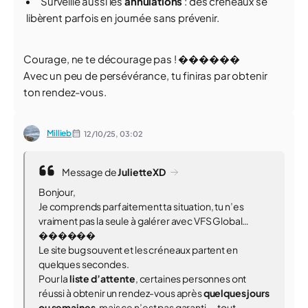
Surveille aussi les
annulations
: des créneaux se
libèrent parfois en journée sans prévenir.
Courage, ne te décourage pas ! ������
Avec un peu de persévérance, tu finiras par obtenir
ton rendez-vous.
Millieb
12/10/25,
03:02
Message de
JulietteXD
Bonjour,
Je comprends parfaitement ta situation, tu n’es
vraiment pas la seule à galérer avec VFS Global…
������
Le site bug souvent et les créneaux partent en
quelques secondes.
Pour la
liste d’attente
, certaines personnes ont
réussi à obtenir un rendez-vous après
quelques jours
ou semaines
, mais ce n’est pas garanti — tout