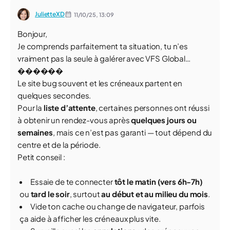
JulietteXD
11/10/25,
13:09
Bonjour,
Je comprends parfaitement ta situation, tu n’es
vraiment pas la seule à galérer avec VFS Global…
������
Le site bug souvent et les créneaux partent en
quelques secondes.
Pour la
liste d’attente
, certaines personnes ont réussi
à obtenir un rendez-vous après
quelques jours ou
semaines
, mais ce n’est pas garanti — tout dépend du
centre et de la période.
Petit conseil :
Essaie de te connecter
tôt le matin (vers 6h-7h)
ou
tard le soir
, surtout
au début et au milieu du mois
.
Vide ton cache ou change de navigateur, parfois
ça aide à afficher les créneaux plus vite.