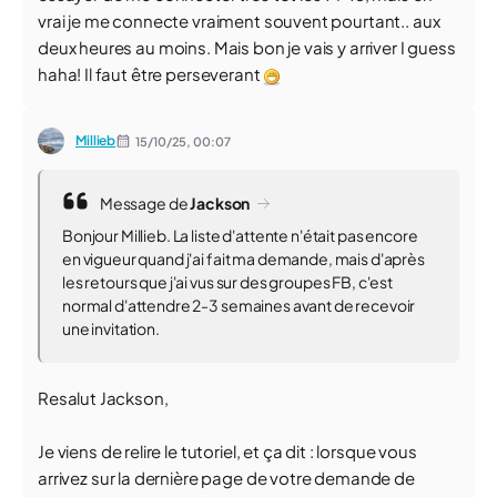
vrai je me connecte vraiment souvent pourtant.. aux
deux heures au moins. Mais bon je vais y arriver I guess
haha! Il faut être perseverant
Millieb
15/10/25,
00:07
Message de
Jackson
Bonjour Millieb. La liste d'attente n'était pas encore
en vigueur quand j'ai fait ma demande, mais d'après
les retours que j'ai vus sur des groupes FB, c'est
normal d'attendre 2-3 semaines avant de recevoir
une invitation.
Resalut Jackson,
Je viens de relire le tutoriel, et ça dit : lorsque vous
arrivez sur la dernière page de votre demande de