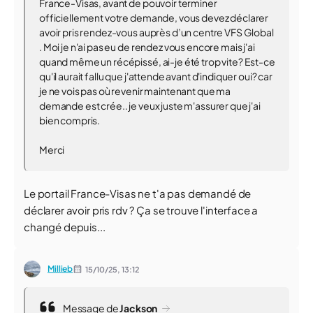
France-Visas, avant de pouvoir terminer
officiellement votre demande, vous devez déclarer
avoir pris rendez-vous auprès d’un centre VFS Global
. Moi je n'ai pas eu de rendez vous encore mais j'ai
quand même un récépissé, ai-je été trop vite? Est-ce
qu'il aurait fallu que j'attende avant d'indiquer oui? car
je ne vois pas où revenir maintenant que ma
demande est crée.. je veux juste m'assurer que j'ai
bien compris.
Merci
Le portail France-Visas ne t'a pas demandé de
déclarer avoir pris rdv ? Ça se trouve l'interface a
changé depuis...
Millieb
15/10/25,
13:12
Message de
Jackson