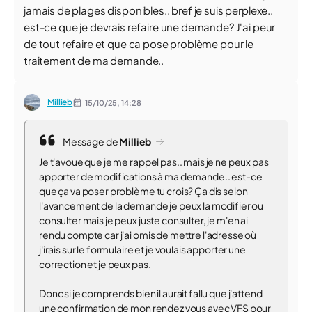
jamais de plages disponibles.. bref je suis perplexe..
est-ce que je devrais refaire une demande? J'ai peur
de tout refaire et que ca pose problème pour le
traitement de ma demande..
Millieb
15/10/25,
14:28
Message de
Millieb
Je t'avoue que je me rappel pas.. mais je ne peux pas
apporter de modifications à ma demande.. est-ce
que ça va poser problème tu crois? Ça dis selon
l'avancement de la demande je peux la modifier ou
consulter mais je peux juste consulter, je m'en ai
rendu compte car j'ai omis de mettre l'adresse où
j'irais sur le formulaire et je voulais apporter une
correction et je peux pas.
Donc si je comprends bien il aurait fallu que j'attend
une confirmation de mon rendez vous avec VFS pour