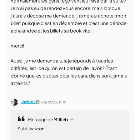
normalement les gens reçoivent leur visa par la suite?
Je n'ai pas eu de rendez vous encore, mais lorsque
j'aurais déposé ma demande, j'aimerais acheter mon
billet puisque c'est en décembre et c'est une période
achalandée et les billets se book vite..
merci!
Aussi, je me demandais, si je réponds à tous les
critères, est-ce qu'on est certain de l'avoir? Étant
donné que les quotas pour les canadiens sont jamais
atteints?
Jackson
06/10/25,
11:10
Message de
Millieb
Salut Jackson,