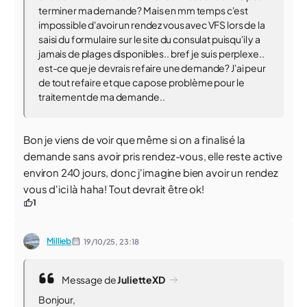
terminer ma demande? Mais en mm temps c'est
impossible d'avoir un rendez vous avec VFS lors de la
saisi du formulaire sur le site du consulat puisqu'il y a
jamais de plages disponibles.. bref je suis perplexe..
est-ce que je devrais refaire une demande? J'ai peur
de tout refaire et que ca pose problème pour le
traitement de ma demande..
Bon je viens de voir que même si on a finalisé la
demande sans avoir pris rendez-vous, elle reste active
environ 240 jours, donc j'imagine bien avoir un rendez
vous d'ici là haha! Tout devrait être ok!
1
Millieb
19/10/25,
23:18
Message de
JulietteXD
Bonjour,