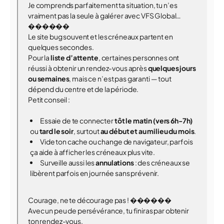
Je comprends parfaitement ta situation, tu n’es
vraiment pas la seule à galérer avec VFS Global…
������
Le site bug souvent et les créneaux partent en
quelques secondes.
Pour la
liste d’attente
, certaines personnes ont
réussi à obtenir un rendez-vous après
quelques jours
ou semaines
, mais ce n’est pas garanti — tout
dépend du centre et de la période.
Petit conseil :
Essaie de te connecter
tôt le matin (vers 6h-7h)
ou
tard le soir
, surtout
au début et au milieu du mois
.
Vide ton cache ou change de navigateur, parfois
ça aide à afficher les créneaux plus vite.
Surveille aussi les
annulations
: des créneaux se
libèrent parfois en journée sans prévenir.
Courage, ne te décourage pas ! ������
Avec un peu de persévérance, tu finiras par obtenir
ton rendez-vous.