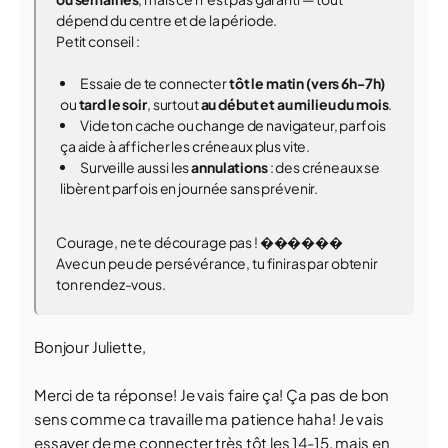
dépend du centre et de la période.
Petit conseil :
Essaie de te connecter
tôt le matin (vers 6h-7h)
ou
tard le soir
, surtout
au début et au milieu du mois
.
Vide ton cache ou change de navigateur, parfois
ça aide à afficher les créneaux plus vite.
Surveille aussi les
annulations
: des créneaux se
libèrent parfois en journée sans prévenir.
Courage, ne te décourage pas ! ������
Avec un peu de persévérance, tu finiras par obtenir
ton rendez-vous.
Bonjour Juliette,
Merci de ta réponse! Je vais faire ça! Ça pas de bon
sens comme ca travaille ma patience haha! Je vais
essayer de me connecter très tôt les 14-15, mais en