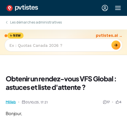
Les démarches administratives
pvtistes.ai →
✨ NEW
→
Obtenir un rendez-vous VFS Global :
astuces et liste d'attente ?
Millieb
17
4
01/10/25,
17:21
Bonjour,