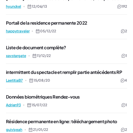
hyunckel
12/06/13
192
Portail de la residence permanente 2022
happytraveler
05/12/22
2
Liste de document complète?
xavstargate
11/12/22
1
intermittent du spectacle et remplir partie antécédents RP
LaetitiaB7
15/08/20
4
Données biométriques Rendez-vous
Adrien93
15/07/22
1
Résidence permanente en ligne: téléchargement photo
guiviyeah
21/01/22
2