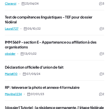
Claravoi
23/06/24
3
Test de compétences linguistiques - TEF pour dossier
fédéral
Laura1727
05/10/22
1
IMM 5669 - section E - Appartenance ou affiliation à des
organisations
obsider
13/01/22
1
Déclaration officielle d’union de fait
MarieK10
07/05/24
1
RP: televerser la photo et annexe 4 formulaire
Mayline1234
07/01/23
2
[dossier] Tutoriel : la résidence permanente, l'étape fédérale