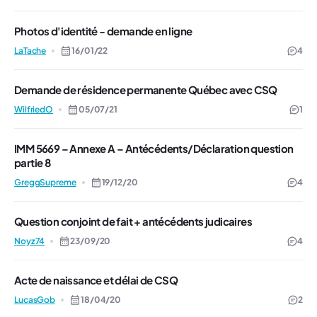
Photos d'identité - demande en ligne
LaTache
16/01/22
4
Demande de résidence permanente Québec avec CSQ
WilfriedO
05/07/21
1
IMM 5669 – Annexe A – Antécédents/Déclaration question
partie 8
GreggSupreme
19/12/20
4
Question conjoint de fait + antécédents judicaires
Noyz74
23/09/20
4
Acte de naissance et délai de CSQ
LucasGob
18/04/20
2