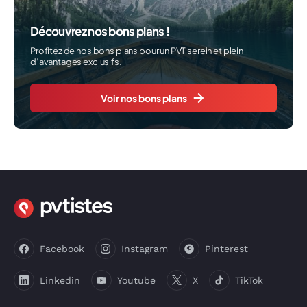
Découvrez nos bons plans !
Profitez de nos bons plans pour un PVT serein et plein
d’avantages exclusifs.
Voir nos bons plans
Facebook
Instagram
Pinterest
Linkedin
Youtube
X
TikTok