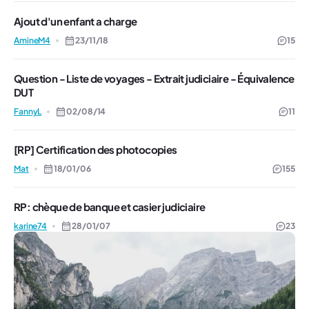
Ajout d'un enfant a charge
AmineM4
23/11/18
15
Question - Liste de voyages - Extrait judiciaire - Équivalence
DUT
FannyL
02/08/14
11
[RP] Certification des photocopies
Mat
18/01/06
155
RP: chèque de banque et casier judiciaire
karine74
28/01/07
23