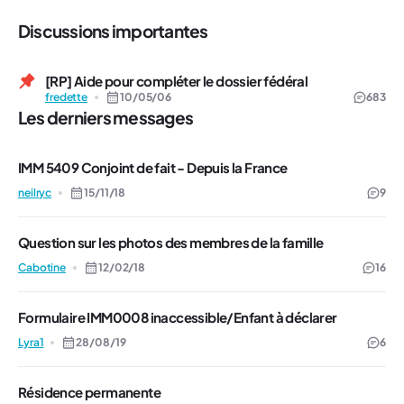
Discussions importantes
[RP] Aide pour compléter le dossier fédéral
fredette
10/05/06
683
Les derniers messages
IMM 5409 Conjoint de fait - Depuis la France
neilryc
15/11/18
9
Question sur les photos des membres de la famille
Cabotine
12/02/18
16
Formulaire IMM0008 inaccessible/Enfant à déclarer
Lyra1
28/08/19
6
Résidence permanente