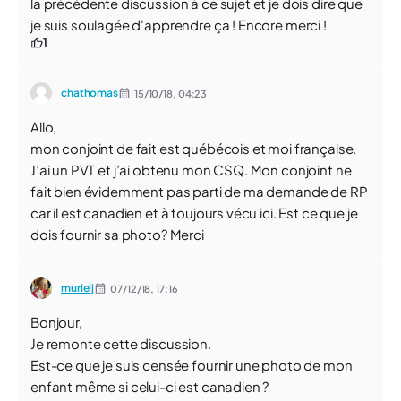
la précédente discussion à ce sujet et je dois dire que
je suis soulagée d'apprendre ça ! Encore merci !
1
chathomas
15/10/18,
04:23
Allo,
mon conjoint de fait est québécois et moi française.
J’ai un PVT et j’ai obtenu mon CSQ. Mon conjoint ne
fait bien évidemment pas parti de ma demande de RP
car il est canadien et à toujours vécu ici. Est ce que je
dois fournir sa photo? Merci
murielj
07/12/18,
17:16
Bonjour,
Je remonte cette discussion.
Est-ce que je suis censée fournir une photo de mon
enfant même si celui-ci est canadien ?