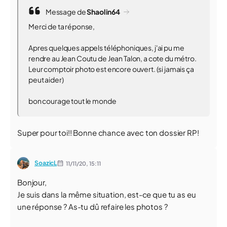
Message de
Shaolin64
Merci de ta réponse,
Apres quelques appels téléphoniques, j'ai pu me
rendre au Jean Coutu de Jean Talon, a cote du métro.
Leur comptoir photo est encore ouvert. (si jamais ça
peut aider)
bon courage tout le monde
Super pour toi!! Bonne chance avec ton dossier RP!
SoazicL
11/11/20,
15:11
Bonjour,
Je suis dans la même situation, est-ce que tu as eu
une réponse ? As-tu dû refaire les photos ?