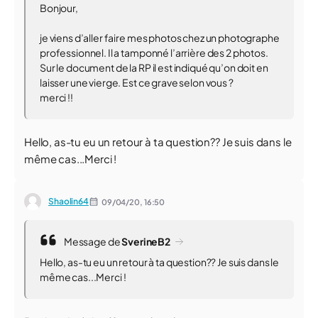
Bonjour,
je viens d’aller faire mes photos chez un photographe
professionnel. Il a tamponné l’arrière des 2 photos.
Sur le document de la RP il est indiqué qu’on doit en
laisser une vierge. Est ce grave selon vous ?
merci !!
Hello, as-tu eu un retour à ta question?? Je suis dans le
même cas...Merci !
Shaolin64
09/04/20,
16:50
Message de
SverineB2
Hello, as-tu eu un retour à ta question?? Je suis dans le
même cas...Merci !