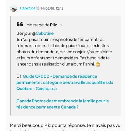
Cabotine
14/02/18,
12:18
Message de
Pliz
Bonjour @
Cabotine
Tu n'as pas à fournir les photos de tes parents ou
frères et soeurs. Lis bien le guide fourni, seules les
photos du demandeur, de son conjoint/sa conjointe
et leurs enfants sont demandées. Pas besoin de te
lancer dans la réalisation d'un album Panini.
Cf.
Guide Q7000 - Demande de résidence
permanente : catégorie des travailleurs qualifiés du
Québec - Canada.ca
Canada Photos des membres de la famille pour la
résidence permanente Canada ?
Merci beaucoup Pliz pour ta réponse. Je n'avais pas vu