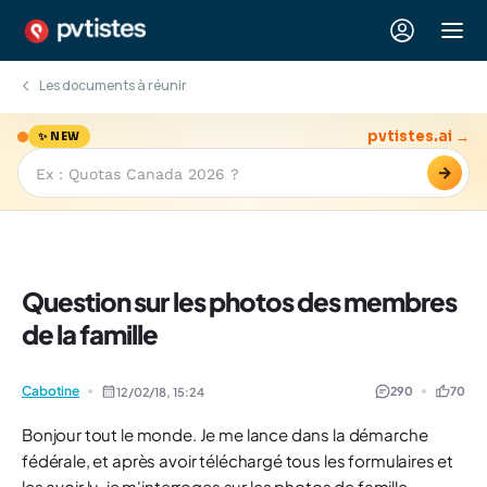
Les documents à réunir
pvtistes.ai →
✨ NEW
→
Question sur les photos des membres
de la famille
Cabotine
290
70
12/02/18,
15:24
Bonjour tout le monde. Je me lance dans la démarche
fédérale, et après avoir téléchargé tous les formulaires et
les avoir lu, je m'interroges sur les photos de famille