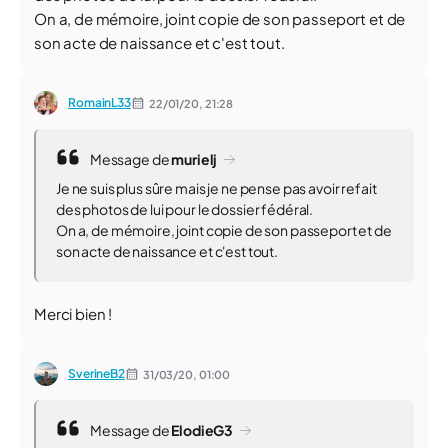
On a, de mémoire, joint copie de son passeport et de
son acte de naissance et c'est tout.
RomainL33
22/01/20,
21:28
Message de
murielj
Je ne suis plus sûre mais je ne pense pas avoir refait
des photos de lui pour le dossier fédéral.
On a, de mémoire, joint copie de son passeport et de
son acte de naissance et c'est tout.
Merci bien !
SverineB2
31/03/20,
01:00
Message de
ElodieG3