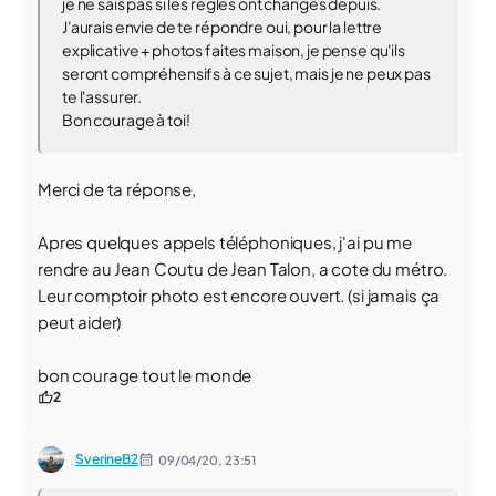
je ne sais pas si les règles ont changés depuis.
J'aurais envie de te répondre oui, pour la lettre
explicative + photos faites maison, je pense qu'ils
seront compréhensifs à ce sujet, mais je ne peux pas
te l'assurer.
Bon courage à toi!
Merci de ta réponse,
Apres quelques appels téléphoniques, j'ai pu me
rendre au Jean Coutu de Jean Talon, a cote du métro.
Leur comptoir photo est encore ouvert. (si jamais ça
peut aider)
bon courage tout le monde
2
SverineB2
09/04/20,
23:51