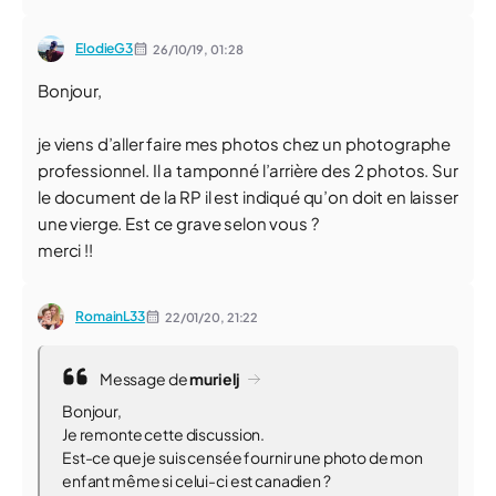
ElodieG3
26/10/19,
01:28
Bonjour,
je viens d’aller faire mes photos chez un photographe
professionnel. Il a tamponné l’arrière des 2 photos. Sur
le document de la RP il est indiqué qu’on doit en laisser
une vierge. Est ce grave selon vous ?
merci !!
RomainL33
22/01/20,
21:22
Message de
murielj
Bonjour,
Je remonte cette discussion.
Est-ce que je suis censée fournir une photo de mon
enfant même si celui-ci est canadien ?