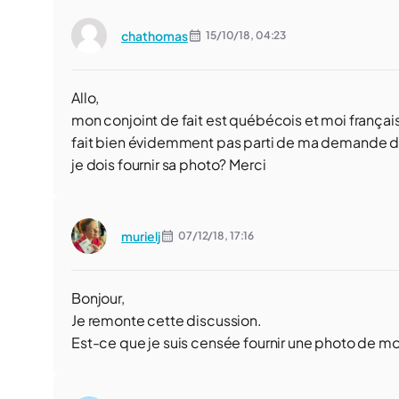
chathomas
15/10/18,
04:23
Allo,
mon conjoint de fait est québécois et moi français
fait bien évidemment pas parti de ma demande de R
je dois fournir sa photo? Merci
murielj
07/12/18,
17:16
Bonjour,
Je remonte cette discussion.
Est-ce que je suis censée fournir une photo de mo