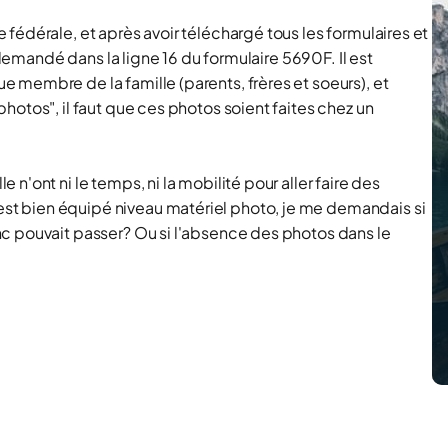
fédérale, et après avoir téléchargé tous les formulaires et
 demandé dans la ligne 16 du formulaire 5690F. Il est
 membre de la famille (parents, frères et soeurs), et
hotos", il faut que ces photos soient faites chez un
'ont ni le temps, ni la mobilité pour aller faire des
t bien équipé niveau matériel photo, je me demandais si
c pouvait passer? Ou si l'absence des photos dans le