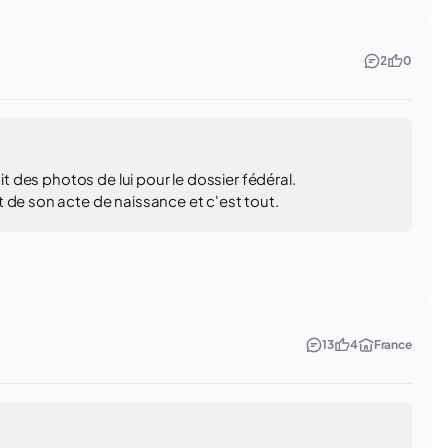
2
0
it des photos de lui pour le dossier fédéral.
 de son acte de naissance et c'est tout.
13
4
France