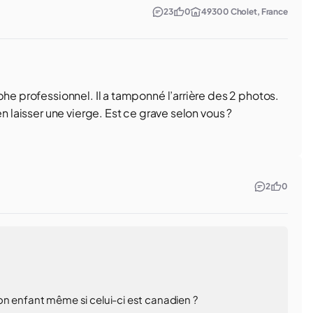
23
0
49300 Cholet, France
phe professionnel. Il a tamponné l’arrière des 2 photos.
n laisser une vierge. Est ce grave selon vous ?
2
0
on enfant même si celui-ci est canadien ?