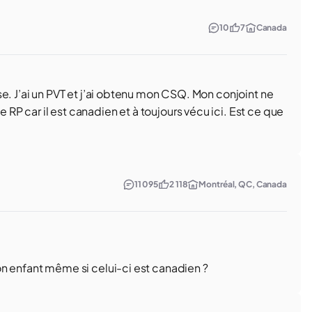
10
7
Canada
e. J’ai un PVT et j’ai obtenu mon CSQ. Mon conjoint ne
P car il est canadien et à toujours vécu ici. Est ce que
11 095
2 118
Montréal, QC, Canada
n enfant même si celui-ci est canadien ?