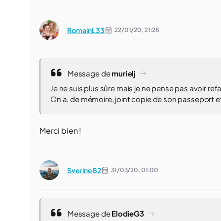
RomainL33
22/01/20,
21:28
Message de
murielj
Je ne suis plus sûre mais je ne pense pas avoir refa
On a, de mémoire, joint copie de son passeport et
Merci bien !
SverineB2
31/03/20,
01:00
Message de
ElodieG3