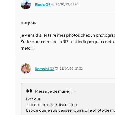
ElodieG3
26/10/19,
01:28
Bonjour,
je viens d’aller faire mes photos chez un photogra
Sur le document de la RP il est indiqué qu’on doit e
merci !!
RomainL33
22/01/20,
21:22
Message de
murielj
Bonjour,
Je remonte cette discussion.
Est-ce que je suis censée fournir une photo de m