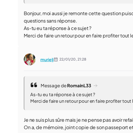
Bonjour, moi aussi je remonte cette question puisqu
questions sans réponse.
As-tu eu ta réponse à ce sujet ?
Merci de faire un retour pour en faire profiter tou
murielj
22/01/20,
21:28
Message de
RomainL33
As-tu eu ta réponse à ce sujet ?
Merci de faire un retour pour en faire profiter tou
Je ne suis plus sûre mais je ne pense pas avoir refa
On a, de mémoire, joint copie de son passeport et