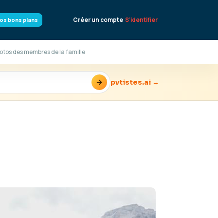
Créer un compte
S'identifier
os bons plans
hotos des membres de la famille
→
pvtistes.ai →