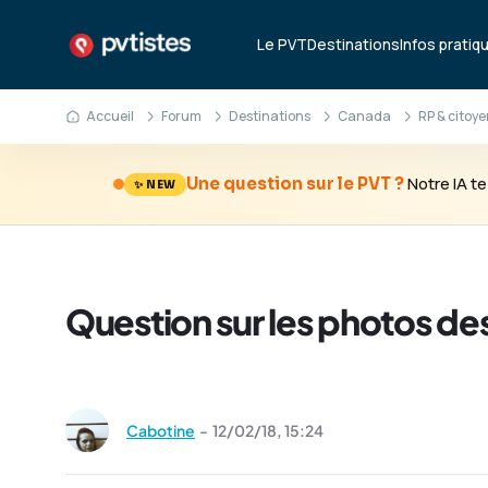
Le PVT
Destinations
Infos pratiq
Accueil
Forum
Destinations
Canada
RP & citoy
Notre IA 
Une question sur le PVT ?
✨ NEW
Question sur les photos de
Cabotine
-
12/02/18,
15:24