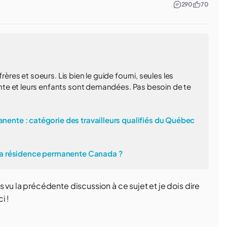
290
70
rères et soeurs. Lis bien le guide fourni, seules les
te et leurs enfants sont demandées. Pas besoin de te
nte : catégorie des travailleurs qualifiés du Québec
la résidence permanente Canada ?
 vu la précédente discussion à ce sujet et je dois dire
i !