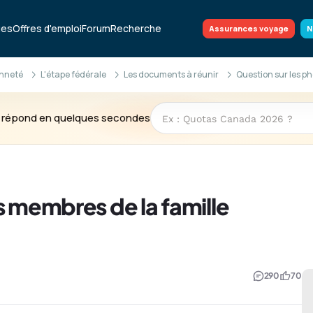
ues
Offres d'emploi
Forum
Recherche
Assurances voyage
N
enneté
L'étape fédérale
Les documents à réunir
Question sur les p
te répond en quelques secondes
s membres de la famille
290
70