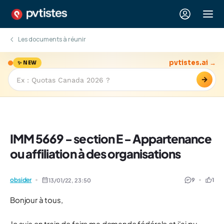
Les documents à réunir
pvtistes.ai →
✨ NEW
→
IMM 5669 - section E - Appartenance
ou affiliation à des organisations
obsider
9
1
13/01/22,
23:50
Bonjour à tous,
Je suis en train de faire ma demande fédérale et j'ai pu