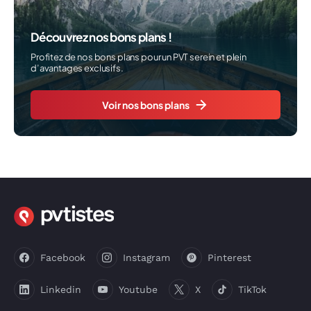
Découvrez nos bons plans !
Profitez de nos bons plans pour un PVT serein et plein
d’avantages exclusifs.
Voir nos bons plans
Facebook
Instagram
Pinterest
Linkedin
Youtube
X
TikTok