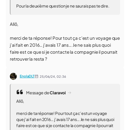
Pour la deuxième question je ne saurais pas te dire.
Allô,
merci de ta réponse! Pour tout ça c’est un voyage que
j’ai fait en 2016… j’avais 17 ans… Je ne sais plus quoi
faire est ce que si je contacte la compagnie il pourrait
retrouver la resta ?
EnolaDLT
25/06/24,
02:36
Message de
Claravoi
Allô,
merci de ta réponse! Pour tout ça c’est un voyage
que j’ai fait en 2016… j’avais 17 ans… Je ne sais plus quoi
faire est ce que si je contacte la compagnie il pourrait