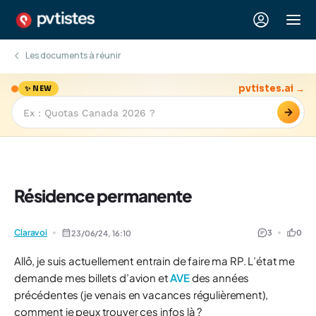
Les documents à réunir
pvtistes.ai →
✨ NEW
→
Résidence permanente
Claravoi
3
0
23/06/24,
16:10
Allô, je suis actuellement entrain de faire ma RP. L’état me
demande mes billets d’avion et
AVE
des années
précédentes (je venais en vacances régulièrement),
comment je peux trouver ces infos là ?