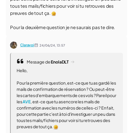
tous tes mails/fichiers pour voir si tu retrouves des
preuves de tout ça.
Pour la deuxième question je ne saurais pas te dire.
Claravoi
24/06/24,
13:57
Message de
EnolaDLT
Hello,
Pour la première question, est-ce que tu as gardé les
mails de confirmation de réservation ? Ou peut-être
les cartes d'embarquements de ces vols ? Pareil pour
les
AVE
, est-ce que tu as encore les mails de
confirmation avec les numéros de celles-ci ? En fait,
pour cette partie c'est à toi d'investiguer un peu dans
tous tes mails/fichiers pour voir si tu retrouves des
preuves de tout ça.