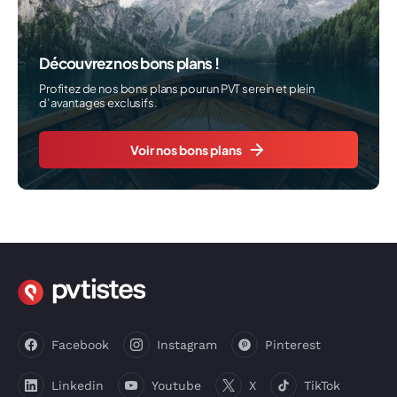
Découvrez nos bons plans !
Profitez de nos bons plans pour un PVT serein et plein
d’avantages exclusifs.
Voir nos bons plans
Facebook
Instagram
Pinterest
Linkedin
Youtube
X
TikTok