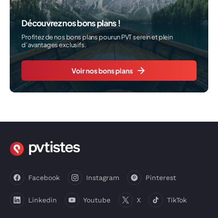
Découvrez nos bons plans !
Profitez de nos bons plans pour un PVT serein et plein
d’avantages exclusifs.
Voir nos bons plans
Facebook
Instagram
Pinterest
Linkedin
Youtube
X
TikTok