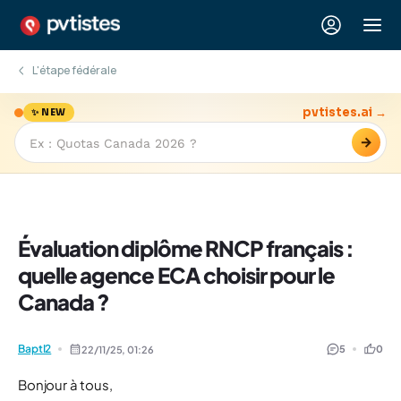
L'étape fédérale
pvtistes.ai →
✨ NEW
→
Évaluation diplôme RNCP français :
quelle agence ECA choisir pour le
Canada ?
BaptI2
5
0
22/11/25,
01:26
Bonjour à tous,