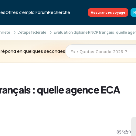
ues
Offres d'emploi
Forum
Recherche
Assurances voyage
N
enneté
L'étape fédérale
Évaluation diplôme RNCP français : quelle age
te répond en quelques secondes
rançais : quelle agence ECA
5
0