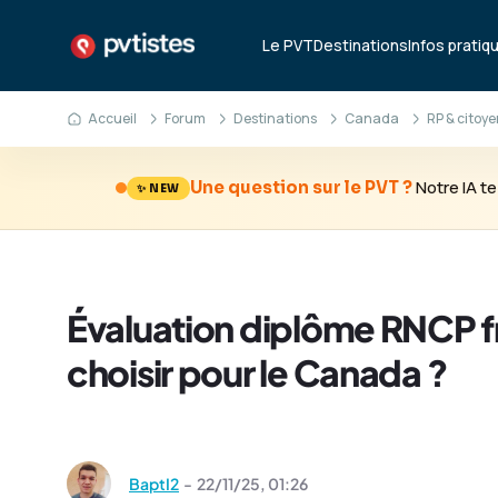
Le PVT
Destinations
Infos pratiq
Accueil
Forum
Destinations
Canada
RP & citoy
Notre IA 
Une question sur le PVT ?
✨ NEW
Évaluation diplôme RNCP f
choisir pour le Canada ?
BaptI2
-
22/11/25,
01:26