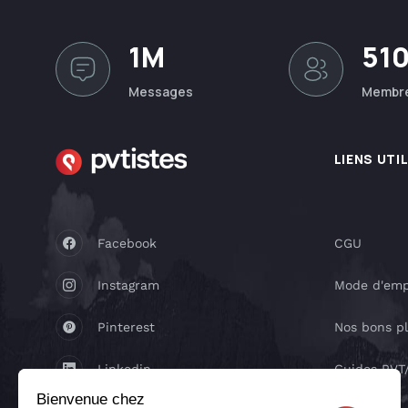
1M
51
Messages
Membr
LIENS UTI
Facebook
CGU
Instagram
Mode d'emp
Pinterest
Nos bons p
Linkedin
Guides PV
Bienvenue chez