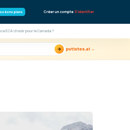
Créer un compte
S'identifier
os bons plans
nce ECA choisir pour le Canada ?
→
pvtistes.ai →