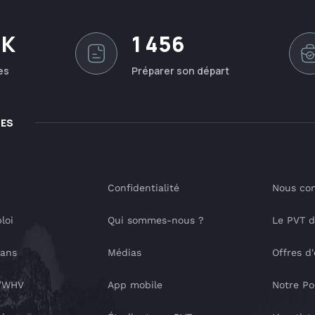
0K
1 456
es
Préparer son départ
LES
Confidentialité
Nous con
loi
Qui sommes-nous ?
Le PVT 
lans
Médias
Offres d
T/WHV
App mobile
Notre Po