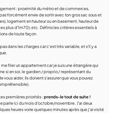
logement : proximité du métro et de commerces,
s pas forcément envie de sortir avec ton gros sac sous et
nes), logement en hauteur ou en basement, hauteur de
 plus d'1m70), etc. Définis les critères essentiels à
ions de toute façon.
pas dans les charges car c'est très variable, et s'il y a
que.
de me filer un appartement car je suis une étrangère qui
e si en soi, le gardien / proprio / représentant du
 vous aider, ils doivent s'assurer que vous pouvez
 compréhensible).
tes premières priorités :
prends-le tout de suite !
e parle ici du mois d'octobre/novembre. J'ai deux
ues heures voire quelques minutes après que j'ai visité