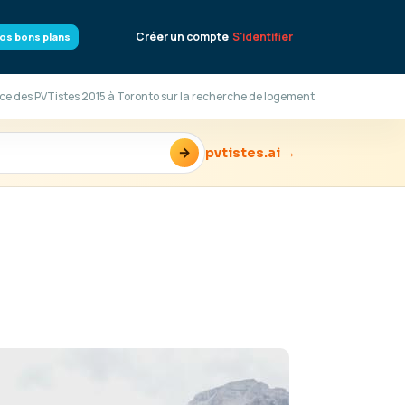
Créer un compte
S'identifier
os bons plans
ce des PVTistes 2015 à Toronto sur la recherche de logement
→
pvtistes.ai →