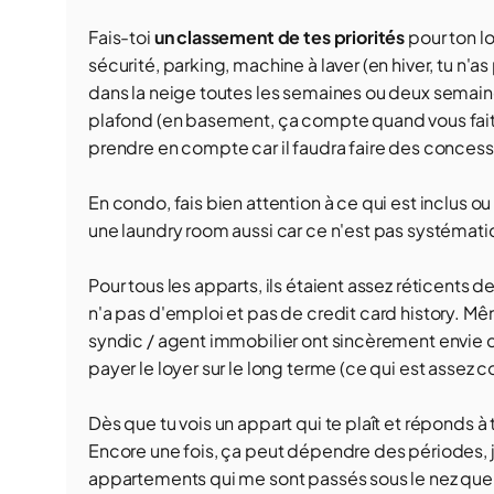
Fais-toi
un classement de tes priorités
pour ton 
sécurité, parking, machine à laver (en hiver, tu n'a
dans la neige toutes les semaines ou deux semai
plafond (en basement, ça compte quand vous faites
prendre en compte car il faudra faire des concess
En condo, fais bien attention à ce qui est inclus ou 
une laundry room aussi car ce n'est pas systémati
Pour tous les apparts, ils étaient assez réticents 
n'a pas d'emploi et pas de credit card history. Mêm
syndic / agent immobilier ont sincèrement envie de
payer le loyer sur le long terme (ce qui est assez
Dès que tu vois un appart qui te plaît et réponds à 
Encore une fois, ça peut dépendre des périodes, j
appartements qui me sont passés sous le nez quelq