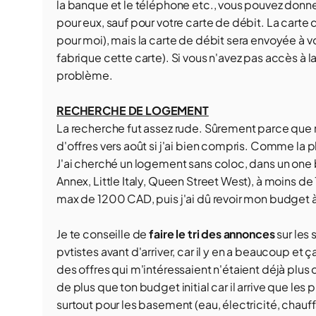
la banque et le téléphone etc., vous pouvez donner
pour eux, sauf pour votre carte de débit. La carte 
pour moi), mais la carte de débit sera envoyée à v
fabrique cette carte). Si vous n'avez pas accès à la
problème.
RECHERCHE DE LOGEMENT
La recherche fut assez rude. Sûrement parce que 
d'offres vers août si j'ai bien compris. Comme la p
J'ai cherché un logement sans coloc, dans un one b
Annex, Little Italy, Queen Street West), à moins d
max de 1200 CAD, puis j'ai dû revoir mon budget à
Je te conseille de
faire le tri des annonces
sur les 
pvtistes avant d'arriver, car il y en a beaucoup et 
des offres qui m'intéressaient n'étaient déjà plu
de plus que ton budget initial car il arrive que les
surtout pour les basement (eau, électricité, chauff