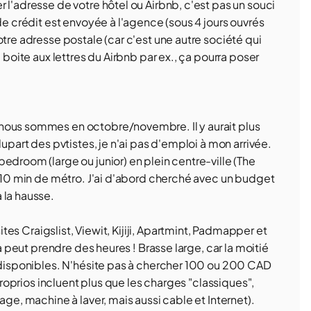
 l'adresse de votre hôtel ou Airbnb, c'est pas un souci
de crédit est envoyée à l'agence (sous 4 jours ouvrés
otre adresse postale (car c'est une autre société qui
 boite aux lettres du Airbnb par ex., ça pourra poser
nous sommes en octobre/novembre. Il y aurait plus
lupart des pvtistes, je n'ai pas d'emploi à mon arrivée.
edroom (large ou junior) en plein centre-ville (The
e 10 min de métro. J'ai d'abord cherché avec un budget
 la hausse.
sites Craigslist, Viewit, Kijiji, Apartmint, Padmapper et
ça peut prendre des heures ! Brasse large, car la moitié
s disponibles. N'hésite pas à chercher 100 ou 200 CAD
 proprios incluent plus que les charges "classiques",
age, machine à laver, mais aussi cable et Internet).