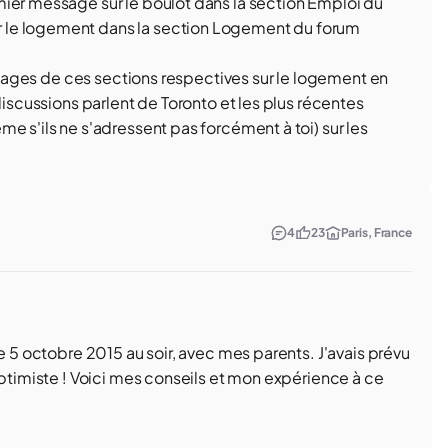
ier message sur le boulot dans la section Emploi du
 le logement dans la section Logement du forum
essages de ces sections respectives sur le logement en
discussions parlent de Toronto et les plus récentes
e s'ils ne s'adressent pas forcément à toi) sur les
4
23
Paris, France
e 5 octobre 2015 au soir, avec mes parents. J'avais prévu
optimiste ! Voici mes conseils et mon expérience à ce