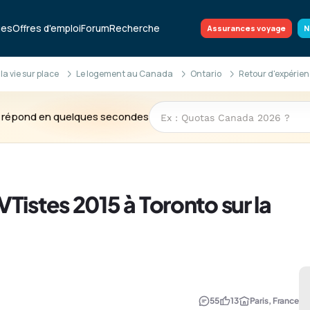
ues
Offres d'emploi
Forum
Recherche
Assurances voyage
N
 la vie sur place
Le logement au Canada
Ontario
Retour d'expérien
te répond en quelques secondes
Tistes 2015 à Toronto sur la
55
13
Paris, France