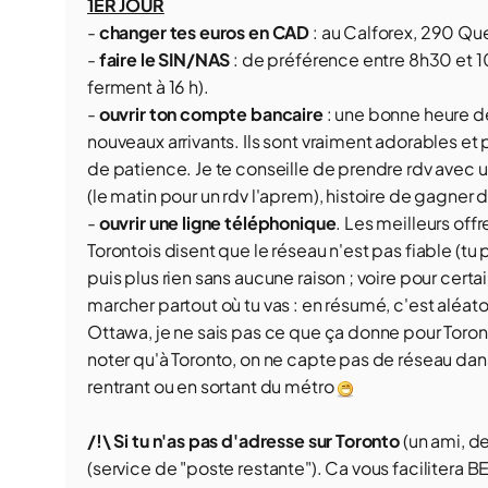
1ER JOUR
-
changer tes euros en CAD
: au Calforex, 290 Que
-
faire le SIN/NAS
: de préférence entre 8h30 et 10
ferment à 16 h).
-
ouvrir ton compte bancaire
: une bonne heure de
nouveaux arrivants. Ils sont vraiment adorables e
de patience. Je te conseille de prendre rdv avec un
(le matin pour un rdv l'aprem), histoire de gagner
-
ouvrir une ligne téléphonique
. Les meilleurs of
Torontois disent que le réseau n'est pas fiable (tu p
puis plus rien sans aucune raison ; voire pour certa
marcher partout où tu vas : en résumé, c'est aléato
Ottawa, je ne sais pas ce que ça donne pour Toront
noter qu'à Toronto, on ne capte pas de réseau d
rentrant ou en sortant du métro
/!\
Si tu n'as pas d'adresse sur Toronto
(un ami, de
(service de "poste restante"). Ca vous facilitera