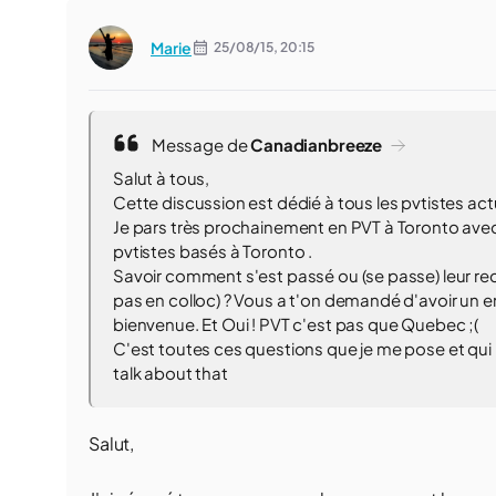
Marie
25/08/15,
20:15
Message de
Canadianbreeze
Salut à tous,
Cette discussion est dédié à tous les pvtistes actu
Je pars très prochainement en PVT à Toronto avec
pvtistes basés à Toronto .
Savoir comment s'est passé ou (se passe) leur rech
pas en colloc) ? Vous a t'on demandé d'avoir un em
bienvenue. Et Oui ! PVT c'est pas que Quebec ;(
C'est toutes ces questions que je me pose et qui n
talk about that
Salut,