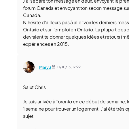
J'ai séparé ton message en deux, envoyant le prem
forum Canada et envoyant ton secon message sur
Canada.
N'hésite d'ailleurs pas à aller voir les derniers m
Ontario et sur l'emploi en Ontario. La plupart des 
devraient te donner quelques idées et retours (mêm
expériences en 2015.
Mary3
11/10/15,
17:22
Salut Chris !
Je suis arrivée à Toronto en ce début de semaine, l
1 semaine pour trouver un logement. J'ai été très 
sujet.