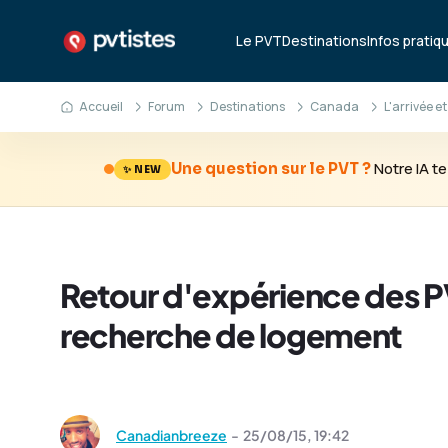
Le PVT
Destinations
Infos pratiq
Accueil
Forum
Destinations
Canada
L'arrivée et
Notre IA 
Une question sur le PVT ?
✨ NEW
Retour d'expérience des PV
recherche de logement
Canadianbreeze
-
25/08/15,
19:42