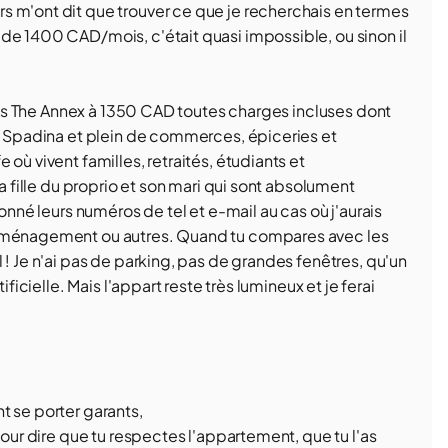
s m'ont dit que trouver ce que je recherchais en termes
de 1400 CAD/mois, c'était quasi impossible, ou sinon il
 dans The Annex à 1350 CAD toutes charges incluses dont
ro Spadina et plein de commerces, épiceries et
où vivent familles, retraités, étudiants et
la fille du proprio et son mari qui sont absolument
onné leurs numéros de tel et e-mail au cas où j'aurais
emménagement ou autres. Quand tu compares avec les
 ! Je n'ai pas de parking, pas de grandes fenêtres, qu'un
ficielle. Mais l'appart reste très lumineux et je ferai
t se porter garants,
pour dire que tu respectes l'appartement, que tu l'as