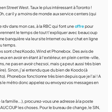
en Street West. Taux le plus intéressant à Toronto !
h, car il y a moins de monde aux service centers (qui
 rdv dans mon cas, à la RBC qui font une
offre
pour
t prennent le temps de tout t'expliquer avec beaucoup
e banquière via leur site Internet ou leur chat en ligne
 du temps.
fres sont chez Koodo, Wind et Phonebox. Des avis de
eux en avoir en étant à l'extérieur, en plein centre-ville,
ins, ne pas en avoir chez soi, mais ça peut aussi très bien
ire). Sinon, j'ai entendu que du bien de Koodo (à
o). Phonebox fonctionne très bien depuis que je l'ai ! A
ans le métro donc appelez ou envoyez vos messages en
 la famille...), procurez-vous une adresse à la poste
 BEAUCOUP les choses. Pour le bureau de change, le SIN,