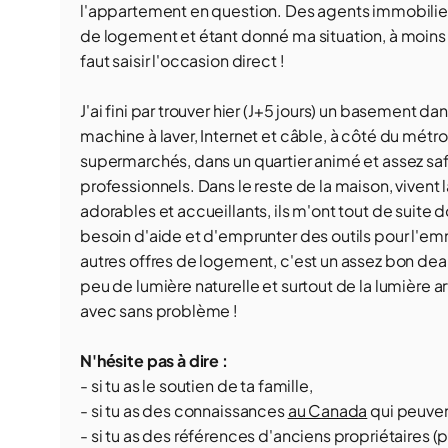
l'appartement en question. Des agents immobilier
de logement et étant donné ma situation, à moins 
faut saisir l'occasion direct !
J'ai fini par trouver hier (J+5 jours) un basement
machine à laver, Internet et câble, à côté du mét
supermarchés, dans un quartier animé et assez safe 
professionnels. Dans le reste de la maison, vivent 
adorables et accueillants, ils m'ont tout de suite d
besoin d'aide et d'emprunter des outils pour l'
autres offres de logement, c'est un assez bon deal
peu de lumière naturelle et surtout de la lumière arti
avec sans problème !
N'hésite pas à dire :
- si tu as le soutien de ta famille,
- si tu as des connaissances
au Canada
qui peuven
- si tu as des références d'anciens propriétaires (