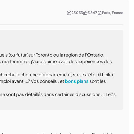
23 033
3 847
Paris, France
els (ou futur )sur Toronto ou la région de l'Ontario.
 ma femme et j'aurais aimé avoir des expériences des
erche recherche d'appartement, si elle a été difficile (
ploi avant ...? Vos conseils , et
bons plans
sont les
e sont pas détaillés dans certaines discussions ... Let's