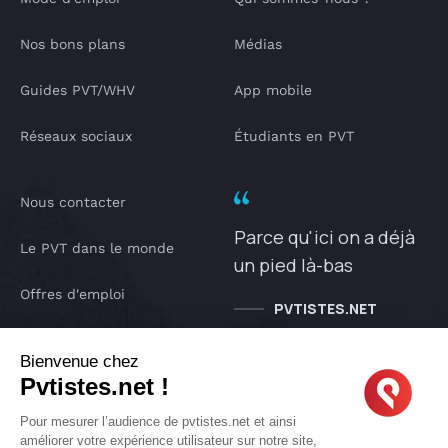
Nos bons plans
Médias
Guides PVT/WHV
App mobile
Réseaux sociaux
Étudiants en PVT
Nous contacter
Parce qu'ici on a déjà
Le PVT dans le monde
un pied là-bas
Offres d'emploi
PVTISTES.NET
Notre Podcast
Bienvenue chez
Pvtistes.net !
IA pvtistes
Pour mesurer l’audience de pvtistes.net et ainsi
améliorer votre expérience utilisateur sur notre site,