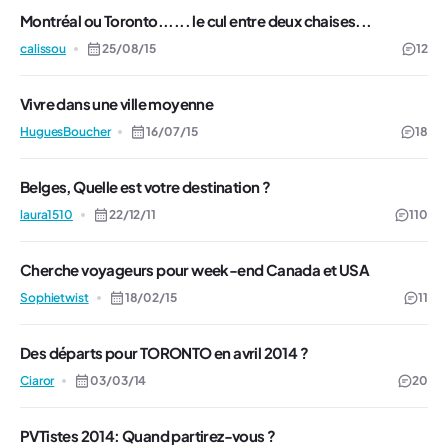
Montréal ou Toronto...... le cul entre deux chaises...
calissou
25/08/15
12
Vivre dans une ville moyenne
HuguesBoucher
16/07/15
18
Belges, Quelle est votre destination ?
laura1510
22/12/11
110
Cherche voyageurs pour week-end Canada et USA
Sophietwist
18/02/15
11
Des départs pour TORONTO en avril 2014 ?
Ciaror
03/03/14
20
PVTistes 2014: Quand partirez-vous ?