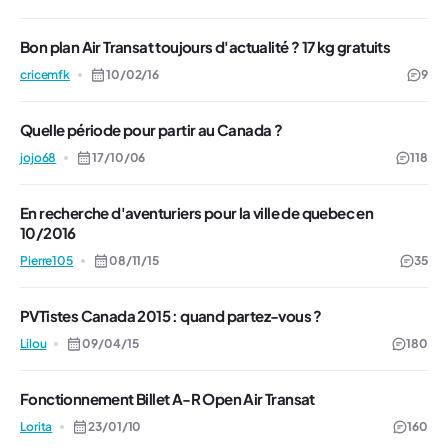
Bon plan Air Transat toujours d'actualité ? 17 kg gratuits
cricemfk
10/02/16
9
Quelle période pour partir au Canada ?
jojo68
17/10/06
118
En recherche d'aventuriers pour la ville de quebec en
10/2016
Pierre105
08/11/15
35
PVTistes Canada 2015 : quand partez-vous ?
Lilou
09/04/15
180
Fonctionnement Billet A-R Open Air Transat
Lorita
23/01/10
160