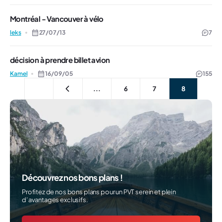
Montréal - Vancouver à vélo
leks
27/07/13
7
décision à prendre billet avion
Kamel
16/09/05
155
...
6
7
8
Découvrez nos bons plans !
Profitez de nos bons plans pour un PVT serein et plein
d’avantages exclusifs.