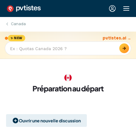
Canada
pvtistes.ai →
✨ NEW
→
Préparation au départ
Ouvrir une nouvelle discussion