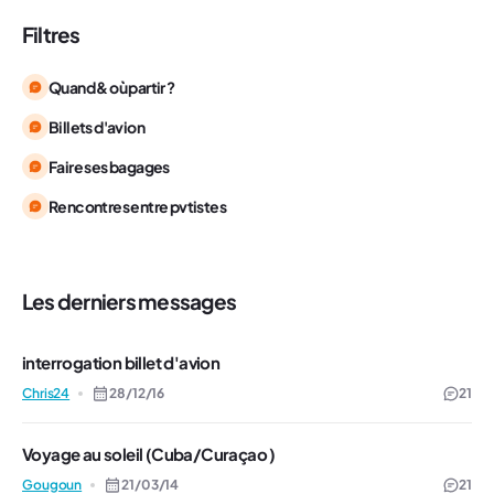
Filtres
Quand & où partir ?
Billets d'avion
Faire ses bagages
Rencontres entre pvtistes
Les derniers messages
interrogation billet d'avion
Chris24
28/12/16
21
Voyage au soleil (Cuba/Curaçao )
Gougoun
21/03/14
21