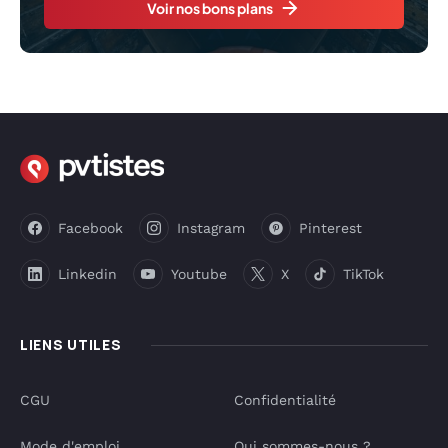
Voir nos bons plans
Facebook
Instagram
Pinterest
Linkedin
Youtube
X
TikTok
LIENS UTILES
CGU
Confidentialité
Mode d'emploi
Qui sommes-nous ?