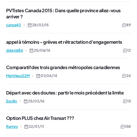
PVTistes Canada 2015 : Dans quelle province allez-vous
arriver ?
carpe40
28/02/15
89
appel à témoins - grèves et rétractation d'engagements
ddavid86
25/06/16
12
Comparatif des trois grandes métropoles canadiennes
MatthieuG2M
01/06/14
24
Départ avec des doutes: partir le mois précédent la limite
Escillo
25/02/16
15
Option PLUS chez Air Transat ???
Ramzy
22/01/11
158