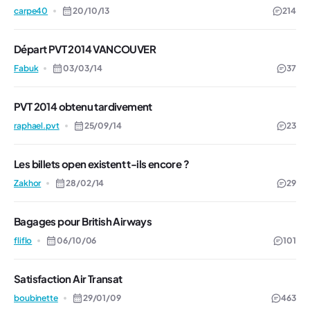
carpe40
20/10/13
214
Départ PVT 2014 VANCOUVER
Fabuk
03/03/14
37
PVT 2014 obtenu tardivement
raphael.pvt
25/09/14
23
Les billets open existent t-ils encore ?
Zakhor
28/02/14
29
Bagages pour British Airways
fliflo
06/10/06
101
Satisfaction Air Transat
boubinette
29/01/09
463