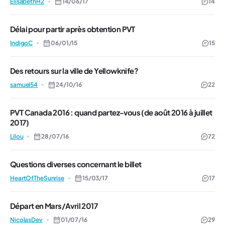
ElisabethH2
14/06/17
14
Délai pour partir après obtention PVT
IndigoC
06/01/15
15
Des retours sur la ville de Yellowknife?
samuel54
24/10/16
22
PVT Canada 2016 : quand partez-vous (de août 2016 à juillet
2017)
Lilou
28/07/16
72
Questions diverses concernant le billet
HeartOfTheSunrise
15/03/17
17
Départ en Mars/Avril 2017
NicolasDev
01/07/16
29