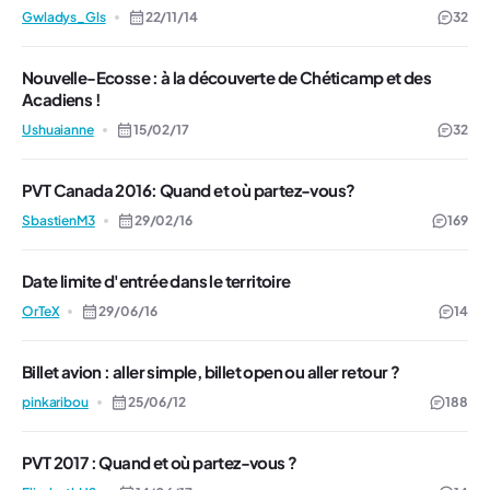
Gwladys_Gls
22/11/14
32
Nouvelle-Ecosse : à la découverte de Chéticamp et des
Acadiens !
Ushuaianne
15/02/17
32
PVT Canada 2016: Quand et où partez-vous?
SbastienM3
29/02/16
169
Date limite d'entrée dans le territoire
OrTeX
29/06/16
14
Billet avion : aller simple, billet open ou aller retour ?
pinkaribou
25/06/12
188
PVT 2017 : Quand et où partez-vous ?