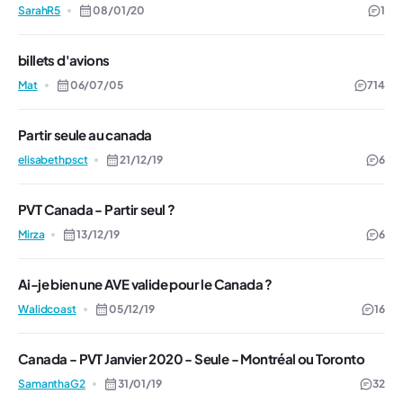
SarahR5
08/01/20
1
billets d'avions
Mat
06/07/05
714
Partir seule au canada
elisabethpsct
21/12/19
6
PVT Canada - Partir seul ?
Mirza
13/12/19
6
Ai-je bien une AVE valide pour le Canada ?
Walidcoast
05/12/19
16
Canada - PVT Janvier 2020 - Seule - Montréal ou Toronto
SamanthaG2
31/01/19
32