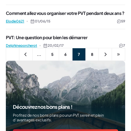
Comment allez vous organiser votre PVT pendant deux ans ?
Elodie0621
01/06/15
59
PVT: Une question pour bien les démarrer
Delphineporcherot
20/02/17
7
...
5
6
7
8
Découvrez nos bons plans !
Profitez de nos bons plans pour un PVT serein et plein
d’avantages exclusifs.