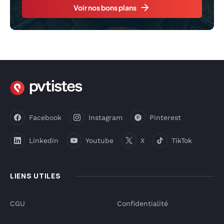
Voir nos bons plans
Facebook
Instagram
Pinterest
Linkedin
Youtube
X
TikTok
LIENS UTILES
CGU
Confidentialité