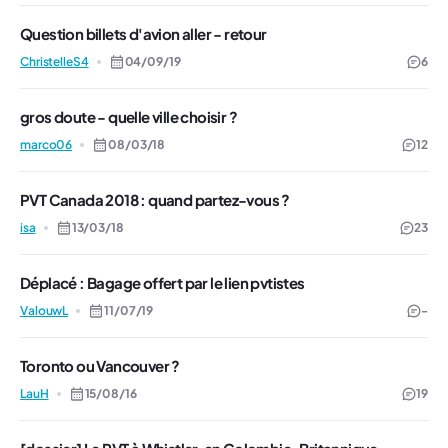
Question billets d'avion aller - retour
ChristelleS4
04/09/19
6
gros doute - quelle ville choisir ?
marco06
08/03/18
12
PVT Canada 2018 : quand partez-vous ?
isa
13/03/18
23
Déplacé : Bagage offert par le lien pvtistes
ValouwL
11/07/19
-
Toronto ou Vancouver ?
LauH
15/08/16
19