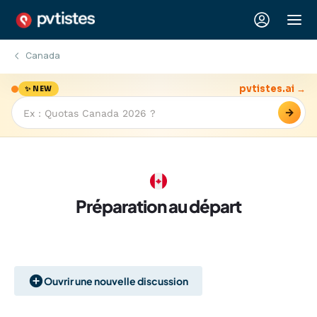
Canada
pvtistes.ai →
✨ NEW
→
Préparation au départ
Ouvrir une nouvelle discussion