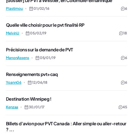
[dossier] Le PVT à Whistler, en Colombie-Britannique
Plastimou
01/02/16
6
Quelle ville choisir pour le pvt finalité RP
MelvinU
05/02/19
18
Précisions sur la demande de PVT
ManonAssens
05/01/19
6
Renseignements pvt+caq
YoannG6
12/06/18
6
Destination Winnipeg !
Kenzaa
30/01/17
45
Billets d'avion pour PVT Canada : Aller simple ou aller-retour
? ...