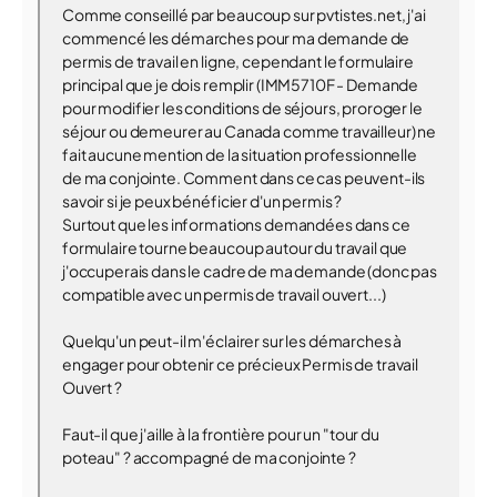
Comme conseillé par beaucoup sur pvtistes.net, j'ai
commencé les démarches pour ma demande de
permis de travail en ligne, cependant le formulaire
principal que je dois remplir (IMM5710F - Demande
pour modifier les conditions de séjours, proroger le
séjour ou demeurer au Canada comme travailleur) ne
fait aucune mention de la situation professionnelle
de ma conjointe. Comment dans ce cas peuvent-ils
savoir si je peux bénéficier d'un permis ?
Surtout que les informations demandées dans ce
formulaire tourne beaucoup autour du travail que
j'occuperais dans le cadre de ma demande (donc pas
compatible avec un permis de travail ouvert...)
Quelqu'un peut-il m'éclairer sur les démarches à
engager pour obtenir ce précieux Permis de travail
Ouvert ?
Faut-il que j'aille à la frontière pour un "tour du
poteau" ? accompagné de ma conjointe ?