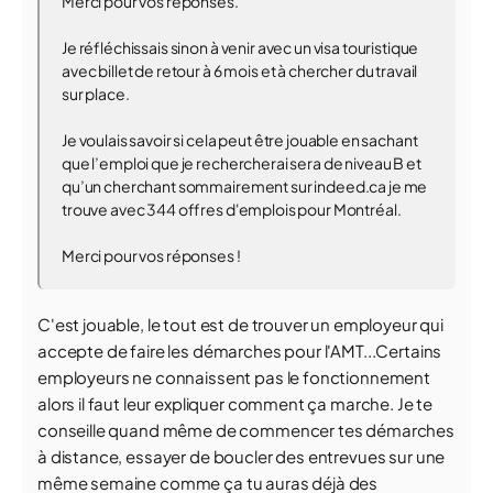
Merci pour vos réponses.
Je réfléchissais sinon à venir avec un visa touristique
avec billet de retour à 6 mois et à chercher du travail
sur place.
Je voulais savoir si cela peut être jouable en sachant
que l’emploi que je rechercherai sera de niveau B et
qu’un cherchant sommairement sur indeed.ca je me
trouve avec 344 offres d'emplois pour Montréal.
Merci pour vos réponses !
C'est jouable, le tout est de trouver un employeur qui
accepte de faire les démarches pour l'AMT...Certains
employeurs ne connaissent pas le fonctionnement
alors il faut leur expliquer comment ça marche. Je te
conseille quand même de commencer tes démarches
à distance, essayer de boucler des entrevues sur une
même semaine comme ça tu auras déjà des