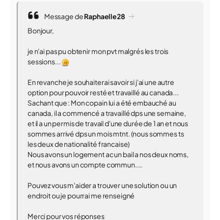
Message de
Raphaelle28
Bonjour,
je n'ai pas pu obtenir mon pvt malgrés les trois
sessions...
En revanche je souhaiterai savoir si j'ai une autre
option pour pouvoir resté et travaillé au canada...
Sachant que : Mon copain lui a été embauché au
canada, il a commencé a travaillé dps une semaine,
et il a un permis de travail d'une durée de 1 an et nous
sommes arrivé dps un mois mtnt. (nous sommes ts
les deux de nationalité francaise)
Nous avons un logement ac un bail a nos deux noms,
et nous avons un compte commun....
Pouvez vous m'aider a trouver une solution ou un
endroit ou je pourrai me renseigné
Merci pour vos réponses