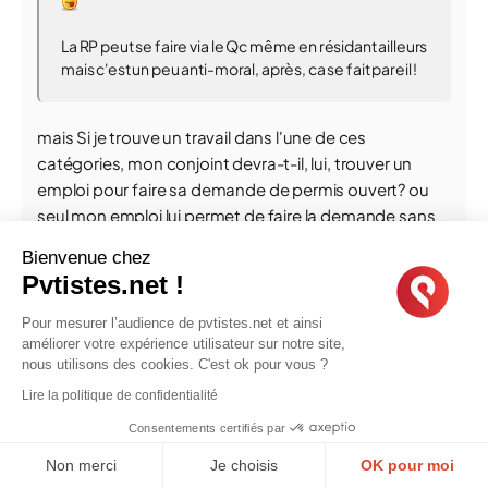
La RP peut se faire via le Qc même en résidant ailleurs
mais c'est un peu anti-moral, après, ca se fait pareil !
mais Si je trouve un travail dans l'une de ces
catégories, mon conjoint devra-t-il, lui, trouver un
emploi pour faire sa demande de permis ouvert? ou
seul mon emploi lui permet de faire la demande sans
avoir trouvé un emploi au préalable?
Bienvenue chez
Pvtistes.net !
Yoshi45
13/05/14,
22:56
Pour mesurer l’audience de pvtistes.net et ainsi
améliorer votre expérience utilisateur sur notre site,
nous utilisons des cookies. C'est ok pour vous ?
Message de
tacalypso
Lire la politique de confidentialité
mais Si je trouve un travail dans l'une de ces
catégories, mon conjoint devra-t-il, lui, trouver un
Consentements certifiés par
emploi pour faire sa demande de permis ouvert? ou
Non merci
Je choisis
OK pour moi
seul mon emploi lui permet de faire la demande sans