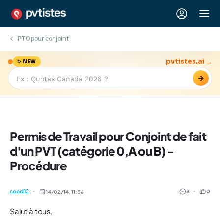
PTO pour conjoint
pvtistes.ai →
✨ NEW
→
Permis de Travail pour Conjoint de fait
d'un PVT (catégorie 0,A ou B) -
Procédure
seed12
3
0
14/02/14,
11:56
Salut à tous,