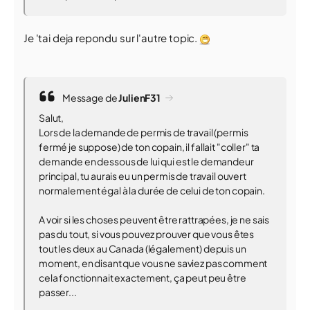
Je 'tai deja repondu sur l'autre topic.
Message de
JulienF31
Salut,
Lors de la demande de permis de travail (permis
fermé je suppose) de ton copain, il fallait "coller" ta
demande en dessous de lui qui est le demandeur
principal, tu aurais eu un permis de travail ouvert
normalement égal à la durée de celui de ton copain.
A voir si les choses peuvent être rattrapées, je ne sais
pas du tout, si vous pouvez prouver que vous êtes
tout les deux au Canada (légalement) depuis un
moment, en disant que vous ne saviez pas comment
cela fonctionnait exactement, ça peut peu être
passer...