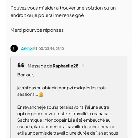
Pouvez vous m'aider a trouver une solution ou un
endroit ou je pourrai me renseigné
Merci pour vos réponses
Zakhor
03/03/14,
21:10
Message de
Raphaelle28
Bonjour,
je n'ai pas pu obtenir mon pvt malgrés les trois
sessions...
En revanche je souhaiterai savoir si j'ai une autre
option pour pouvoir resté et travaillé au canada...
Sachant que : Mon copain lui a été embauché au
canada, il a commencé a travaillé dps une semaine,
et il a un permis de travail d'une durée de 1 an et nous