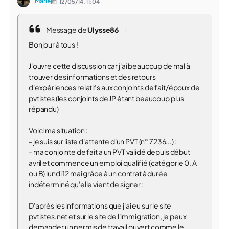
Marie
12/05/14,
11:04
Message de
Ulysse86
Bonjour à tous !
J'ouvre cette discussion car j'ai beaucoup de mal à
trouver des informations et des retours
d'expériences relatifs aux conjoints de fait/époux de
pvtistes (les conjoints de JP étant beaucoup plus
répandu)
Voici ma situation :
- je suis sur liste d'attente d'un PVT (n° 7236...) ;
- ma conjointe de fait a un PVT validé depuis début
avril et commence un emploi qualifié (catégorie 0, A
ou B) lundi 12 mai grâce à un contrat à durée
indéterminé qu'elle vient de signer ;
D'après les informations que j'ai eu sur le site
pvtistes.net et sur le site de l'immigration, je peux
demander un permis de travail ouvert comme le