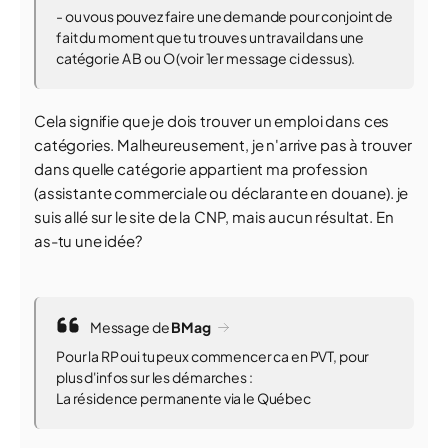
- ou vous pouvez faire une demande pour conjoint de
fait du moment que tu trouves un travail dans une
catégorie A B ou O (voir 1er message ci dessus).
Cela signifie que je dois trouver un emploi dans ces
catégories. Malheureusement, je n'arrive pas à trouver
dans quelle catégorie appartient ma profession
(assistante commerciale ou déclarante en douane). je
suis allé sur le site de la CNP, mais aucun résultat. En
as-tu une idée?
Message de
BMag
Pour la RP oui tu peux commencer ca en PVT, pour
plus d'infos sur les démarches :
La résidence permanente via le Québec