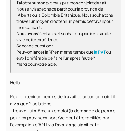
J'ai obtenu mon pvt mais pas mon conjoint de fait.
Nous envisageons de partir pour la province de
l'Alberta ou la Colombie Britanique. Nous souhaitons
trouver un moyen d'obtenir un permis de travail pour
mon conjoint.
Nous avons 2 enfants et souhaitons partir en famille
vivre cette expérience.
Seconde question :
Peut-on lancer la RP en même temps que
le PVT
ou
est-il préférable de faire l'un après l'autre?
Merci pour votre aide.
Hello
Pour obtenir un permis de travail pour ton conjoint il
n'y a que 2 solutions :
- trouver lui même un emploi (la demande de permis
pour les provinces hors Qc peut être facilitée par
l'exemption d'AMT via l'avantage significatif