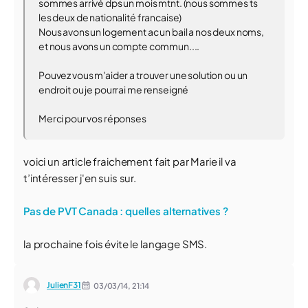
sommes arrivé dps un mois mtnt. (nous sommes ts
les deux de nationalité francaise)
Nous avons un logement ac un bail a nos deux noms,
et nous avons un compte commun....
Pouvez vous m'aider a trouver une solution ou un
endroit ou je pourrai me renseigné
Merci pour vos réponses
voici un article fraichement fait par Marie il va
t’intéresser j'en suis sur.
Pas de PVT Canada : quelles alternatives ?
la prochaine fois évite le langage SMS.
JulienF31
03/03/14,
21:14