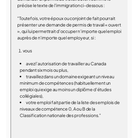
précise le texte de l'immigration ci-dessous :
"Toutefois, votre époux ou conjoint de fait pourrait
présenter une demande de permis de travail « ouvert
», qui lui permettrait d’occuper n’importe quel emploi
auprès de n’importe quel employeur, si :
vous
avez l’autorisation de travailler au Canada
pendant six mois ou plus,
travaillez dans un domaine exigeant un niveau
minimum de compétences (habituellement un
emploi qui exige au moins un diplôme d’études
collégiales),
votre emploi fait partie de la liste des emplois de
niveaux de compétence 0, A ou B de la
Classification nationale des professions."