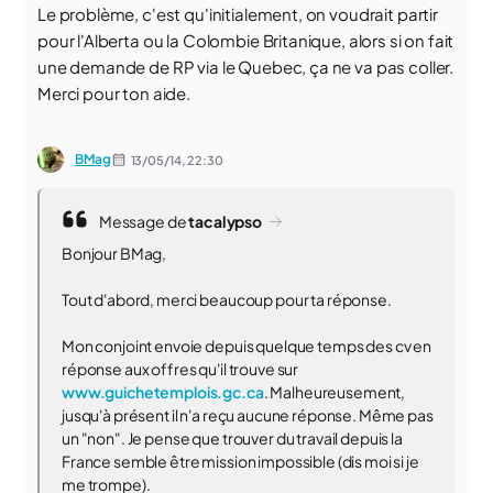
Le problème, c'est qu'initialement, on voudrait partir
pour l'Alberta ou la Colombie Britanique, alors si on fait
une demande de RP via le Quebec, ça ne va pas coller.
Merci pour ton aide.
BMag
13/05/14,
22:30
Message de
tacalypso
Bonjour BMag,
Tout d'abord, merci beaucoup pour ta réponse.
Mon conjoint envoie depuis quelque temps des cv en
réponse aux offres qu'il trouve sur
www.guichetemplois.gc.ca
. Malheureusement,
jusqu'à présent il n'a reçu aucune réponse. Même pas
un "non". Je pense que trouver du travail depuis la
France semble être mission impossible (dis moi si je
me trompe).