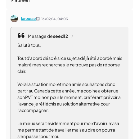
larousse
16/02/14,
04:03
Message de
seed12
Salut à tous,
Tout d'abord désolé si ce sujet a déjà été abordé mais
malgré mes recherches je ne trouve pas de réponse
clair.
Voila la situation moi et mon amie souhaitons donc
partir au Canada cette année, ma copine a obtenue
son PVT moi non pour le moment, préférant prévoir a
l'avance je réfléchis au solution alternative pour
l'accompagner.
Le mieux serait évidemment pour moi d'avoir un visa
me permettant de travailler mais au pire on pourra
s'en passer pour moi.