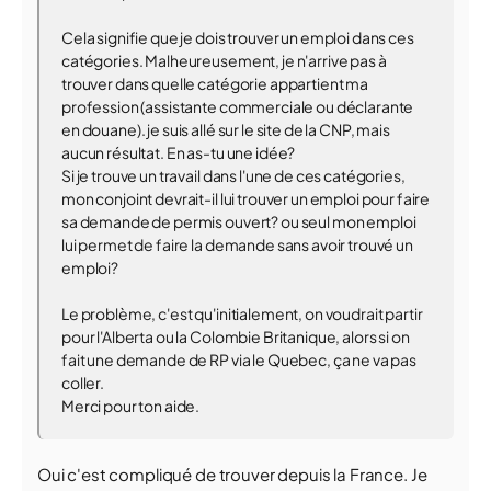
Cela signifie que je dois trouver un emploi dans ces
catégories. Malheureusement, je n'arrive pas à
trouver dans quelle catégorie appartient ma
profession (assistante commerciale ou déclarante
en douane). je suis allé sur le site de la CNP, mais
aucun résultat. En as-tu une idée?
Si je trouve un travail dans l'une de ces catégories,
mon conjoint devrait-il lui trouver un emploi pour faire
sa demande de permis ouvert? ou seul mon emploi
lui permet de faire la demande sans avoir trouvé un
emploi?
Le problème, c'est qu'initialement, on voudrait partir
pour l'Alberta ou la Colombie Britanique, alors si on
fait une demande de RP via le Quebec, ça ne va pas
coller.
Merci pour ton aide.
Oui c'est compliqué de trouver depuis la France. Je