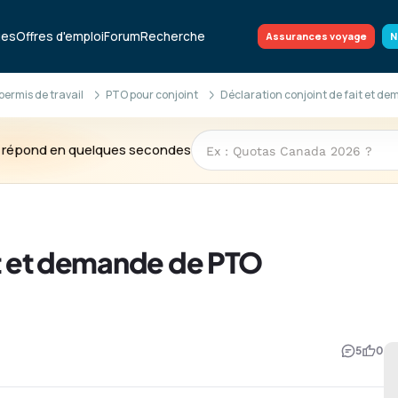
ues
Offres d'emploi
Forum
Recherche
Assurances voyage
N
permis de travail
PTO pour conjoint
Déclaration conjoint de fait et d
te répond en quelques secondes
it et demande de PTO
5
0