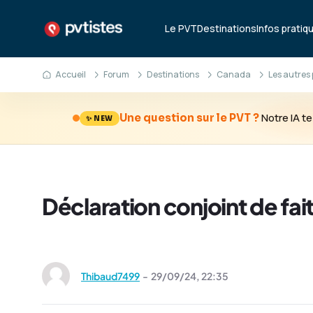
Le PVT
Destinations
Infos pratiq
Accueil
Forum
Destinations
Canada
Les autres 
Notre IA 
Une question sur le PVT ?
✨ NEW
Déclaration conjoint de fa
Thibaud7499
-
29/09/24,
22:35