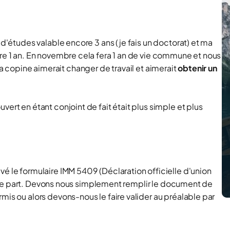
 d'études valable encore 3 ans (je fais un doctorat) et ma
ore 1 an. En novembre cela fera 1 an de vie commune et nous
a copine aimerait changer de travail et aimerait
obtenir un
ert en étant conjoint de fait était plus simple et plus
vé le formulaire IMM 5409 (Déclaration officielle d'union
uelque part. Devons nous simplement remplir le document de
mis ou alors devons-nous le faire valider au préalable par