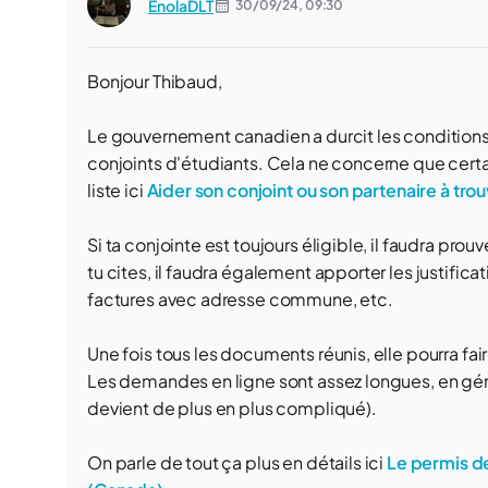
EnolaDLT
30/09/24,
09:30
Bonjour Thibaud,
Le gouvernement canadien a durcit les conditions 
conjoints d'étudiants. Cela ne concerne que certa
liste ici
Aider son conjoint ou son partenaire à tr
Si ta conjointe est toujours éligible, il faudra pr
tu cites, il faudra également apporter les justifica
factures avec adresse commune, etc.
Une fois tous les documents réunis, elle pourra fai
Les demandes en ligne sont assez longues, en géné
devient de plus en plus compliqué).
On parle de tout ça plus en détails ici
Le permis de