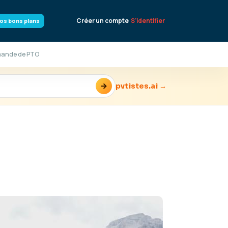
Créer un compte
S'identifier
os bons plans
emande de PTO
→
pvtistes.ai →