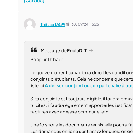
(Canada)
Thibaud7499
30/09/24,
15:25
Message de
EnolaDLT
Bonjour Thibaud,
Le gouvernement canadien a durcit les conditions 
conjoints d'étudiants. Cela ne concerne que cert
liste ici
Aider son conjoint ou son partenaire à t
Si ta conjointe est toujours éligible, il faudra pr
tu cites, il faudra également apporter les justific
factures avec adresse commune, etc.
Une fois tous les documents réunis, elle pourra fa
Les demandes en ligne sont assez longues, en gén