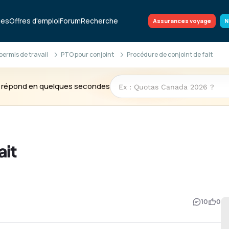
ues
Offres d'emploi
Forum
Recherche
Assurances voyage
N
permis de travail
PTO pour conjoint
Procédure de conjoint de fait
te répond en quelques secondes
ait
10
0