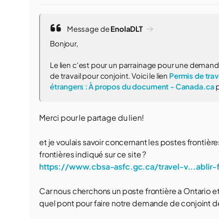
Message de
EnolaDLT
Bonjour,
Le lien c'est pour un parrainage pour une demand
de travail pour conjoint. Voici le lien
Permis de trav
étrangers : À propos du document - Canada.ca
p
Merci pour le partage du lien!
et je voulais savoir concernant les postes frontières 
frontières indiqué sur ce site ?
https://www.cbsa-asfc.gc.ca/travel-v...ablir-f
Car nous cherchons un poste frontière a Ontario et 
quel pont pour faire notre demande de conjoint de