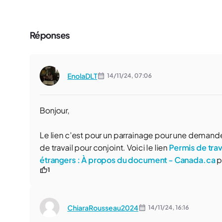
Réponses
EnolaDLT
14/11/24,
07:06
Bonjour,
Le lien c'est pour un parrainage pour une demand
de travail pour conjoint. Voici le lien
Permis de trav
étrangers : À propos du document - Canada.ca
p
1
ChiaraRousseau2024
14/11/24,
16:16