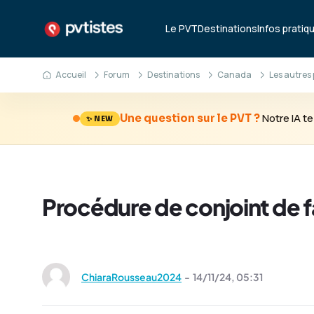
Le PVT
Destinations
Infos pratiq
Accueil
Forum
Destinations
Canada
Les autres 
Notre IA 
Une question sur le PVT ?
✨ NEW
Procédure de conjoint de f
ChiaraRousseau2024
-
14/11/24,
05:31