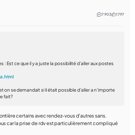
7 903
1 797
: Est ce que il y a juste la possibilité d’aller aux postes
ra.html
 on se demandait si il était possible d’aller a n’importe
 fait?
ontière certains avec rendez-vous d'autres sans.
ous car la prise de rdv est particulièrement compliqué