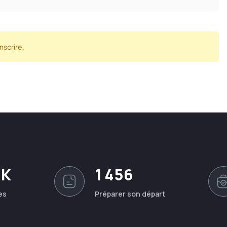
nscrire.
0K
1 456
es
Préparer son départ