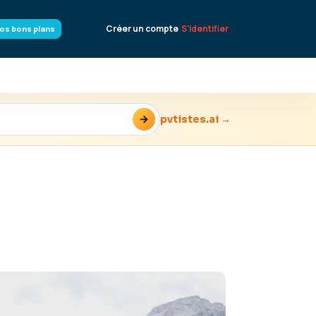
Créer un compte
S'identifier
os bons plans
→
pvtistes.ai →