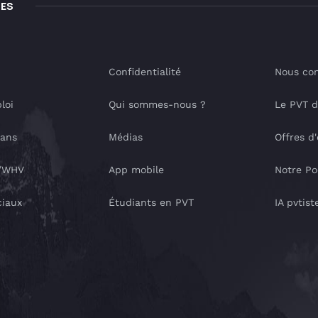
LES
Confidentialité
Nous con
loi
Qui sommes-nous ?
Le PVT 
lans
Médias
Offres d
T/WHV
App mobile
Notre Po
ciaux
Étudiants en PVT
IA pvtist