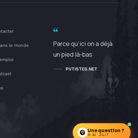
tacter
Parce qu'ici on a déjà
dans le monde
un pied là-bas
'emploi
PVTISTES.NET
dcast
es
Une question ?
✨ AI · 24/7