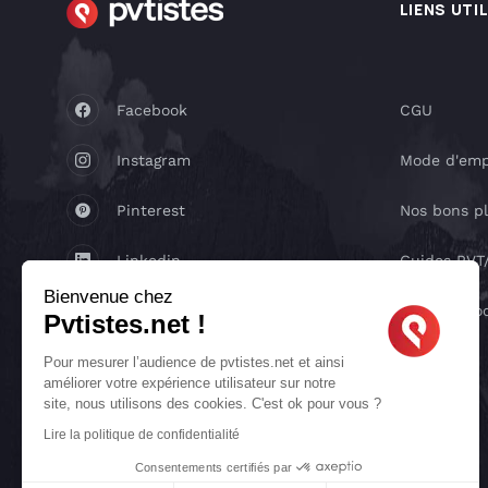
LIENS UTI
Facebook
CGU
Instagram
Mode d'emp
Pinterest
Nos bons p
Linkedin
Guides PV
Bienvenue chez
Youtube
Réseaux so
Pvtistes.net !
X
Pour mesurer l’audience de pvtistes.net et ainsi
améliorer votre expérience utilisateur sur notre
site, nous utilisons des cookies. C'est ok pour vous ?
TikTok
Lire la politique de confidentialité
Consentements certifiés par