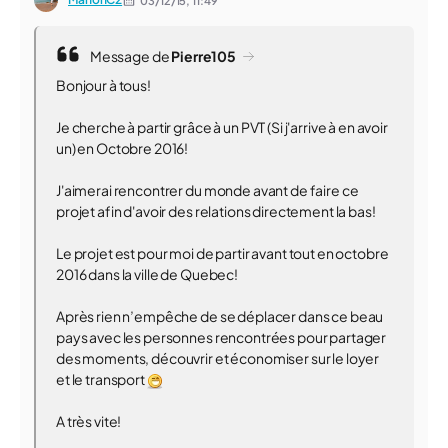
03/12/15,
11:49
Message de
Pierre105
Bonjour à tous!
Je cherche à partir grâce à un PVT (Si j'arrive à en avoir
un) en Octobre 2016!
J'aimerai rencontrer du monde avant de faire ce
projet afin d'avoir des relations directement la bas!
Le projet est pour moi de partir avant tout en octobre
2016 dans la ville de Quebec!
Après rien n’empêche de se déplacer dans ce beau
pays avec les personnes rencontrées pour partager
des moments, découvrir et économiser sur le loyer
et le transport
A très vite!