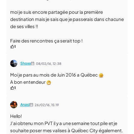
moi je suis encore partagée pour la première
destination mais je sais que je passerais dans chacune
de ses villes !!
Faire des rencontres ça serait top !
1
Shoxx
08/02/16,
12:38
Moi je pars au mois de Juin 2016 a Québec
A bon entendeur
1
AnasI
26/02/16,
15:19
Hello!
J'ai obtenu mon PVT il y a une semaine tout pile et je
souhaite poser mes valises à Québec City également.