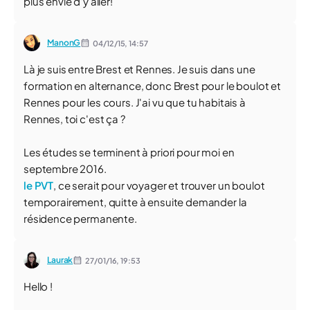
plus envie d'y aller!
ManonG
04/12/15,
14:57
Là je suis entre Brest et Rennes. Je suis dans une
formation en alternance, donc Brest pour le boulot et
Rennes pour les cours. J'ai vu que tu habitais à
Rennes, toi c'est ça ?
Les études se terminent à priori pour moi en
septembre 2016.
le PVT
, ce serait pour voyager et trouver un boulot
temporairement, quitte à ensuite demander la
résidence permanente.
Laurak
27/01/16,
19:53
Hello !