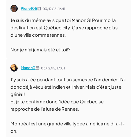
Pierre105
03/12/15,
16:11
Je suis du même avis que toi ManonG! Pour moi la
destination est Québec city. Ça se rapproche plus
d'une ville comme rennes.
Non je n'ai jamais été et toi!?
ManonG
03/12/15,
17:01
J'y suis allée pendant tout un semestre l'an dernier. J'ai
donc déjà vécu été indien et l'hiver. Mais c'était juste
génial !
Et je te confirme donc l'idée que Québec se
rapproche de l'allure de Rennes.
Montréal est une grande ville typée américaine dira-t-
on.