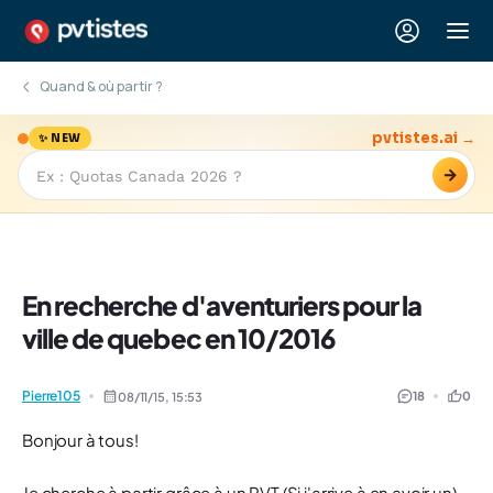
Quand & où partir ?
pvtistes.ai →
✨ NEW
→
En recherche d'aventuriers pour la
ville de quebec en 10/2016
Pierre105
18
0
08/11/15,
15:53
Bonjour à tous!
Je cherche à partir grâce à un PVT (Si j'arrive à en avoir un)