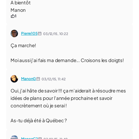
A bientôt
Manon
1
Pierre105
03/12/15,
10:22
Ça marche!
Moi aussi j'ai fais ma demande... Croisons les doigts!
ManonG
03/12/15,
11:42
Oui, j'ai hâte de savoir !!! ça m'aiderait à résoudre mes
idées de plans pour l'année prochaine et savoir
concrètement où je serai !
As-tu déjà été à Québec ?
ManonC2