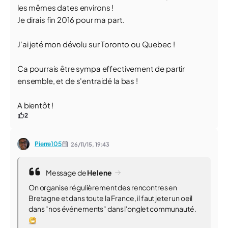
les mêmes dates environs !
Je dirais fin 2016 pour ma part.
J'ai jeté mon dévolu sur Toronto ou Quebec !
Ca pourrais être sympa effectivement de partir
ensemble, et de s'entraidé la bas !
A bientôt !
2
Pierre105
26/11/15,
19:43
Message de
Helene
On organise régulièrement des rencontres en
Bretagne et dans toute la France, il faut jeter un oeil
dans "nos événements" dans l'onglet communauté.