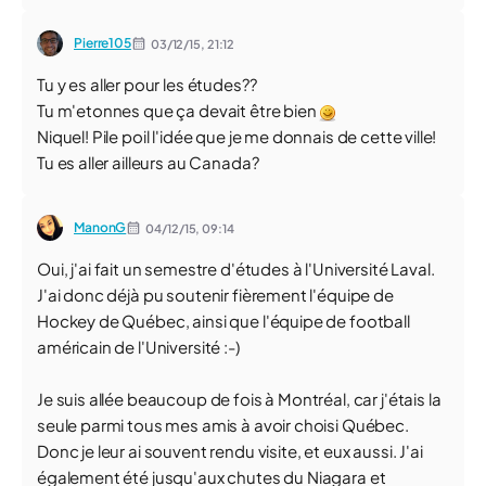
Pierre105
03/12/15,
21:12
Tu y es aller pour les études??
Tu m'etonnes que ça devait être bien
Niquel! Pile poil l'idée que je me donnais de cette ville!
Tu es aller ailleurs au Canada?
ManonG
04/12/15,
09:14
Oui, j'ai fait un semestre d'études à l'Université Laval.
J'ai donc déjà pu soutenir fièrement l'équipe de
Hockey de Québec, ainsi que l'équipe de football
américain de l'Université :-)
Je suis allée beaucoup de fois à Montréal, car j'étais la
seule parmi tous mes amis à avoir choisi Québec.
Donc je leur ai souvent rendu visite, et eux aussi. J'ai
également été jusqu'aux chutes du Niagara et