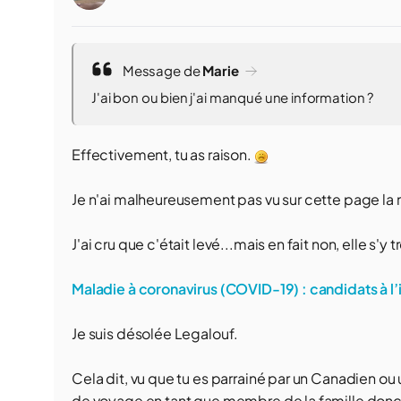
Message de
Marie
J'ai bon ou bien j'ai manqué une information ?
Effectivement, tu as raison.
Je n'ai malheureusement pas vu sur cette page la m
J'ai cru que c'était levé...mais en fait non, elle s'y 
Maladie à coronavirus (COVID-19) : candidats à 
Je suis désolée Legalouf.
Cela dit, vu que tu es parrainé par un Canadien ou
de voyage en tant que membre de la famille donc 