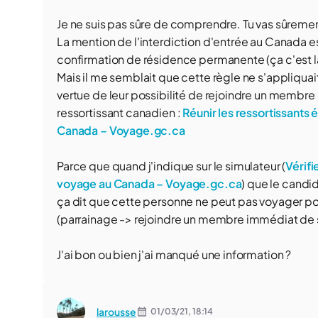
Je ne suis pas sûre de comprendre. Tu vas sûremen
La mention de l'interdiction d'entrée au Canada e
confirmation de résidence permanente (ça c'est l
Mais il me semblait que cette règle ne s'appliqua
vertue de leur possibilité de rejoindre un membre
ressortissant canadien :
Réunir les ressortissants 
Canada – Voyage.gc.ca
Parce que quand j'indique sur le simulateur (
Vérifi
voyage au Canada – Voyage.gc.ca
) que le candi
ça dit que cette personne ne peut pas voyager pou
(parrainage -> rejoindre un membre immédiat de s
J'ai bon ou bien j'ai manqué une information ?
larousse
01/03/21,
18:14