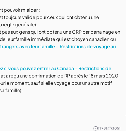
t pouvoir m'aider :
st toujours valide pour ceux qui ont obtenu une
a règle générale).
it pas aux gens qui ont obtenu une CRP par parrainage en
 de leur famille immédiate qui est citoyen canadien ou
étrangers avec leur famille – Restrictions de voyage au
ez si vous pouvez entrer au Canada - Restrictions de
dat a reçu une confirmation de RP après le 18 mars 2020,
r le moment, sauf si elle voyage pour un autre motif
a famille).
11 781
3 051