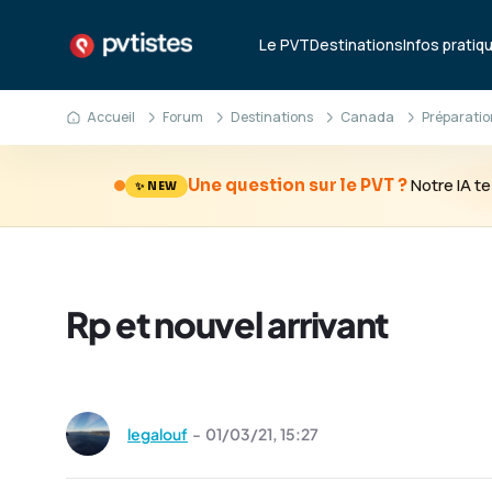
Le PVT
Destinations
Infos pratiq
Accueil
Forum
Destinations
Canada
Préparatio
Notre IA 
Une question sur le PVT ?
✨ NEW
Rp et nouvel arrivant
legalouf
-
01/03/21,
15:27