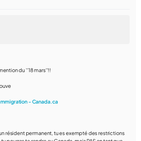
ention du ''18 mars''!!
trouve
l’immigration - Canada.ca
 un résident permanent, tu es exempté des restrictions
tu pourras te rendre au Canada, mais PAS en tant que