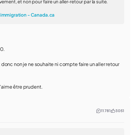
ement, et non pour faire un aller-retour par la suite.
l’immigration - Canada.ca
20.
t donc non je ne souhaite ni compte faire un aller retour
j'aime être prudent.
11 781
3 051