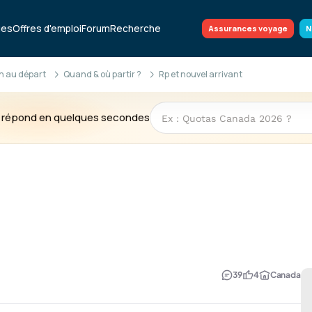
ues
Offres d'emploi
Forum
Recherche
Assurances voyage
N
n au départ
Quand & où partir ?
Rp et nouvel arrivant
te répond en quelques secondes
39
4
Canada