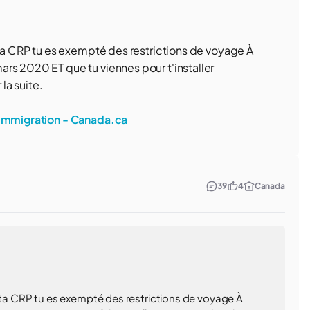
 ta CRP tu es exempté des restrictions de voyage À
rs 2020 ET que tu viennes pour t'installer
 la suite.
l’immigration - Canada.ca
39
4
Canada
s ta CRP tu es exempté des restrictions de voyage À