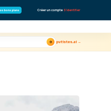
Créer un compte
S'identifier
os bons plans
→
pvtistes.ai →