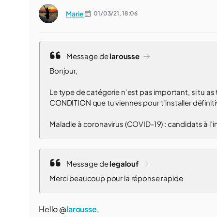
Marie
01/03/21,
18:06
Message de
larousse
Bonjour,
Le type de catégorie n'est pas important, si tu a
CONDITION que tu viennes pour t'installer définitiv
Maladie à coronavirus (COVID-19) : candidats à l
Message de
legalouf
Merci beaucoup pour la réponse rapide
Hello @
larousse
,