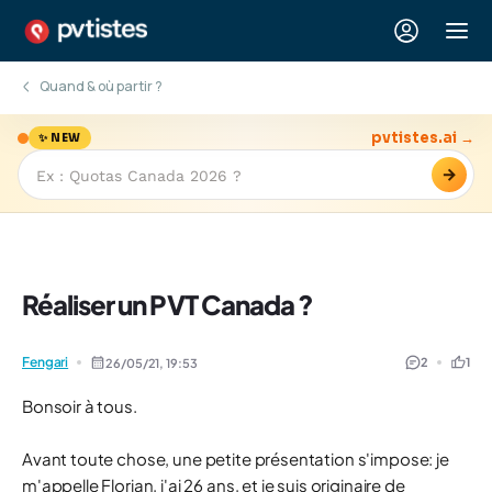
Quand & où partir ?
pvtistes.ai →
✨ NEW
→
Réaliser un PVT Canada ?
Fengari
2
1
26/05/21,
19:53
Bonsoir à tous.
Avant toute chose, une petite présentation s'impose: je
m'appelle Florian, j'ai 26 ans, et je suis originaire de