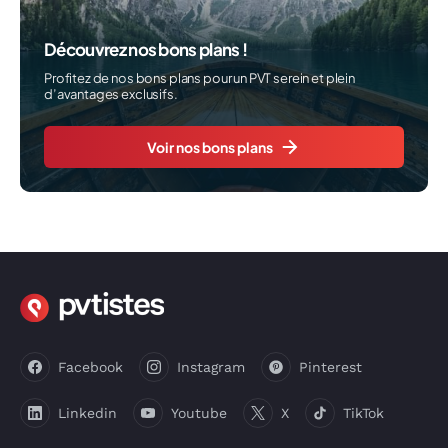
Découvrez nos bons plans !
Profitez de nos bons plans pour un PVT serein et plein
d’avantages exclusifs.
Voir nos bons plans
Facebook
Instagram
Pinterest
Linkedin
Youtube
X
TikTok