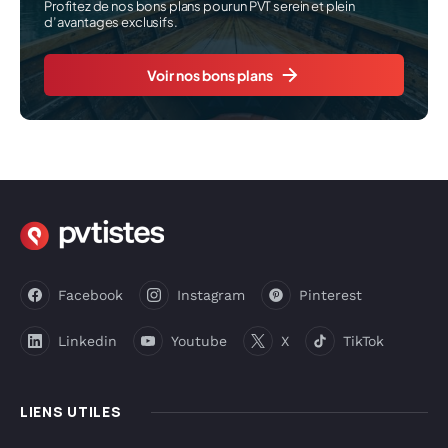
Profitez de nos bons plans pour un PVT serein et plein
d’avantages exclusifs.
Voir nos bons plans
Facebook
Instagram
Pinterest
Linkedin
Youtube
X
TikTok
LIENS UTILES