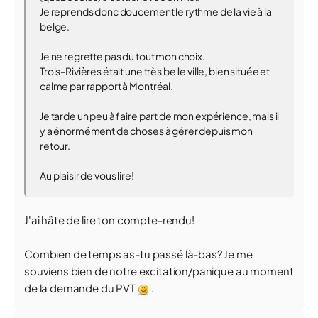
Je reprends donc doucement le rythme de la vie à la
belge.
Je ne regrette pas du tout mon choix.
Trois-Rivières était une très belle ville, bien située et
calme par rapport à Montréal.
Je tarde un peu à faire part de mon expérience, mais il
y a énormément de choses à gérer depuis mon
retour.
Au plaisir de vous lire!
J'ai hâte de lire ton compte-rendu!
Combien de temps as-tu passé là-bas? Je me
souviens bien de notre excitation/panique au moment
de la demande du PVT
.