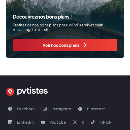
Découvrez nos bons plans !
Profitez de nos bons plans pour un PVT serein et plein
d’avantages exclusifs.
Voir nos bons plans
Facebook
Instagram
Pinterest
Linkedin
Youtube
X
TikTok