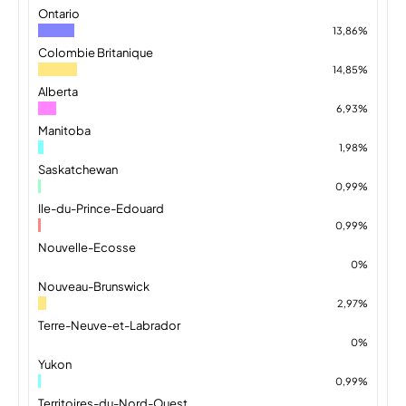
Ontario
13,86%
Colombie Britanique
14,85%
Alberta
6,93%
Manitoba
1,98%
Saskatchewan
0,99%
Ile-du-Prince-Edouard
0,99%
Nouvelle-Ecosse
0%
Nouveau-Brunswick
2,97%
Terre-Neuve-et-Labrador
0%
Yukon
0,99%
Territoires-du-Nord-Ouest