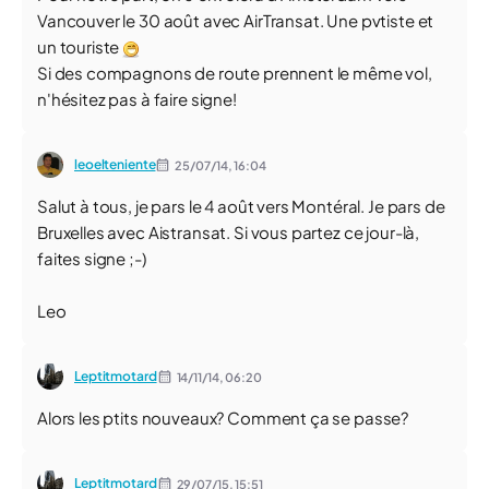
Vancouver le 30 août avec AirTransat. Une pvtiste et
un touriste
Si des compagnons de route prennent le même vol,
n'hésitez pas à faire signe!
leoelteniente
25/07/14,
16:04
Salut à tous, je pars le 4 août vers Montéral. Je pars de
Bruxelles avec Aistransat. Si vous partez ce jour-là,
faites signe ;-)
Leo
Leptitmotard
14/11/14,
06:20
Alors les ptits nouveaux? Comment ça se passe?
Leptitmotard
29/07/15,
15:51