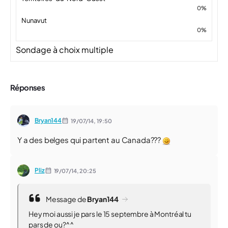
0%
Nunavut
0%
Sondage à choix multiple
Réponses
Bryan144
19/07/14,
19:50
Y a des belges qui partent au Canada???
Pliz
19/07/14,
20:25
Message de
Bryan144
Hey moi aussi je pars le 15 septembre à Montréal tu
pars de ou?^^