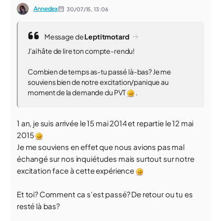
Annedex
30/07/15,
13:06
Message de
Leptitmotard
J'ai hâte de lire ton compte-rendu!
Combien de temps as-tu passé là-bas? Je me
souviens bien de notre excitation/panique au
moment de la demande du PVT
.
1 an, je suis arrivée le 15 mai 2014 et repartie le 12 mai
2015
Je me souviens en effet que nous avions pas mal
échangé sur nos inquiétudes mais surtout sur notre
excitation face à cette expérience
Et toi? Comment ca s'est passé? De retour ou tu es
resté là bas?