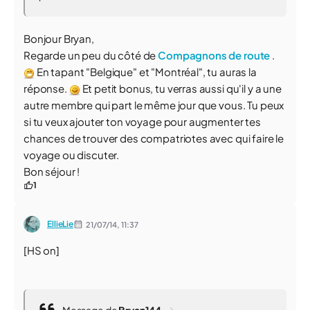
Bonjour Bryan,
Regarde un peu du côté de
Compagnons de route
.
En tapant "Belgique" et "Montréal", tu auras la
réponse.
Et petit bonus, tu verras aussi qu'il y a une
autre membre qui part le même jour que vous. Tu peux
si tu veux ajouter ton voyage pour augmenter tes
chances de trouver des compatriotes avec qui faire le
voyage ou discuter.
Bon séjour !
1
EllieLie
21/07/14,
11:37
[HS on]