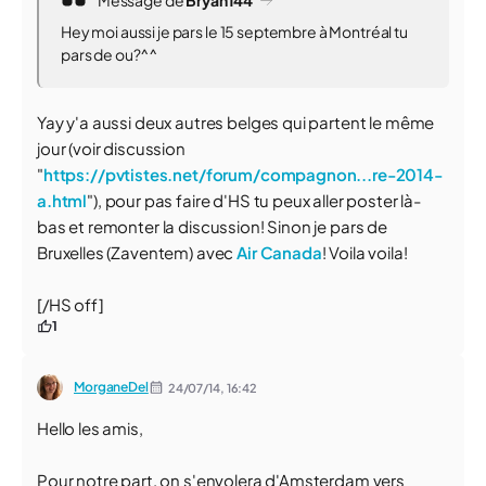
Message de
Bryan144
Hey moi aussi je pars le 15 septembre à Montréal tu
pars de ou?^^
Yay y'a aussi deux autres belges qui partent le même
jour (voir discussion
"
https://pvtistes.net/forum/compagnon...re-2014-
a.html
"), pour pas faire d'HS tu peux aller poster là-
bas et remonter la discussion! Sinon je pars de
Bruxelles (Zaventem) avec
Air Canada
! Voila voila!
[/HS off]
1
MorganeDel
24/07/14,
16:42
Hello les amis,
Pour notre part, on s'envolera d'Amsterdam vers