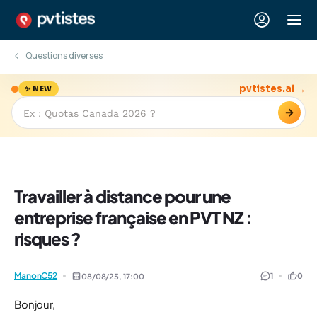
Questions diverses
pvtistes.ai →
✨ NEW
→
Travailler à distance pour une
entreprise française en PVT NZ :
risques ?
ManonC52
1
0
08/08/25,
17:00
Bonjour,