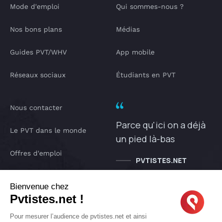
Mode d'emploi
Qui sommes-nous ?
Nos bons plans
Médias
Guides PVT/WHV
App mobile
Réseaux sociaux
Étudiants en PVT
Nous contacter
Parce qu'ici on a déjà
Le PVT dans le monde
un pied là-bas
Offres d'emploi
PVTISTES.NET
Notre Podcast
Bienvenue chez
Pvtistes.net !
IA pvtistes
Pour mesurer l’audience de pvtistes.net et ainsi