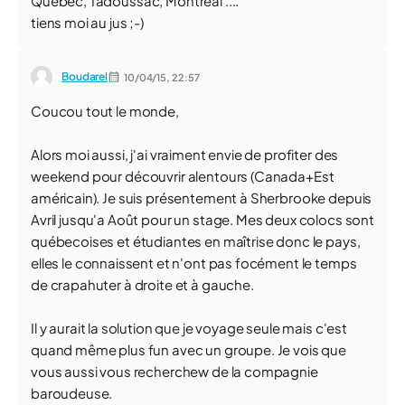
Quebec, Tadoussac, Montréal ....
tiens moi au jus ;-)
Boudarel
10/04/15,
22:57
Coucou tout le monde,
Alors moi aussi, j'ai vraiment envie de profiter des
weekend pour découvrir alentours (Canada+Est
américain). Je suis présentement à Sherbrooke depuis
Avril jusqu'a Août pour un stage. Mes deux colocs sont
québecoises et étudiantes en maîtrise donc le pays,
elles le connaissent et n'ont pas focément le temps
de crapahuter à droite et à gauche.
Il y aurait la solution que je voyage seule mais c'est
quand même plus fun avec un groupe. Je vois que
vous aussi vous recherchew de la compagnie
baroudeuse.