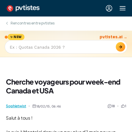
Rencontres entre pvtistes
pvtistes.ai →
✨ NEW
→
Cherche voyageurs pour week-end
Canada et USA
Sophietwist
18
1
18/02/15,
06:46
Salut à tous !
Je suis à Montréal depuis un peu plus d'1 mois pour un