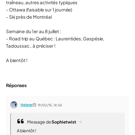
traîneau, autres activités typiques
- Ottawa (faisable sur 1 journée)
- Ski près de Montréal
Semaine du 1er au 8 juillet :
- Road trip au Québec : Laurentides, Gaspésie,
Tadoussac.. à préciser !
A bientôt !
Réponses
Helene
19/02/15,
14:56
Message de
Sophietwist
A bientôt !