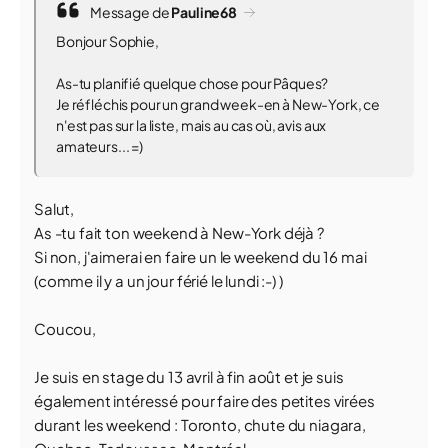
Message de
Pauline68
Bonjour Sophie,
As-tu planifié quelque chose pour Pâques?
Je réfléchis pour un grand week-en à New-York, ce
n'est pas sur la liste, mais au cas où, avis aux
amateurs... =)
Salut,
As -tu fait ton weekend à New-York déjà ?
Si non, j'aimerai en faire un le weekend du 16 mai
(comme il y a un jour férié le lundi :-) )
Coucou,
Je suis en stage du 13 avril à fin août et je suis
également intéressé pour faire des petites virées
durant les weekend : Toronto, chute du niagara,