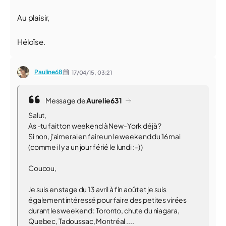
Au plaisir,
Héloïse.
Pauline68
17/04/15,
03:21
Message de
Aurelie631
Salut,
As -tu fait ton weekend à New-York déjà ?
Si non, j'aimerai en faire un le weekend du 16 mai
(comme il y a un jour férié le lundi :-) )
Coucou,
Je suis en stage du 13 avril à fin août et je suis
également intéressé pour faire des petites virées
durant les weekend : Toronto, chute du niagara,
Quebec, Tadoussac, Montréal ....