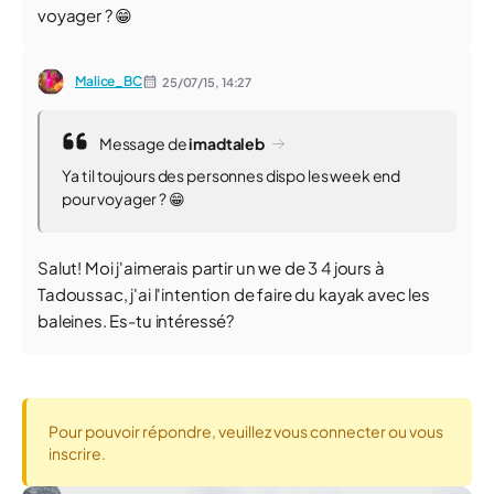
voyager ? 😁
Malice_BC
25/07/15,
14:27
Message de
imadtaleb
Ya t il toujours des personnes dispo les week end
pour voyager ? 😁
Salut! Moi j'aimerais partir un we de 3 4 jours à
Tadoussac, j'ai l'intention de faire du kayak avec les
baleines. Es-tu intéressé?
Pour pouvoir répondre, veuillez vous connecter ou vous
inscrire.