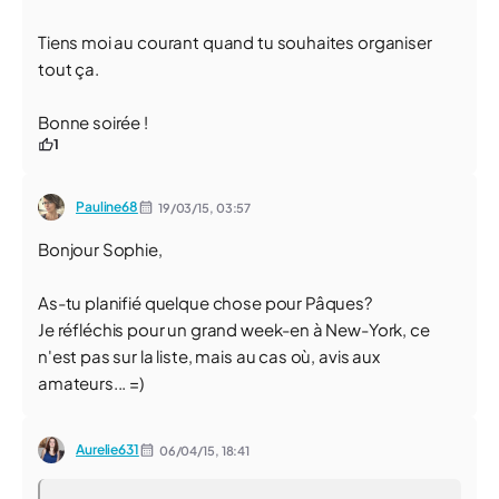
Tiens moi au courant quand tu souhaites organiser
tout ça.
Bonne soirée !
1
Pauline68
19/03/15,
03:57
Bonjour Sophie,
As-tu planifié quelque chose pour Pâques?
Je réfléchis pour un grand week-en à New-York, ce
n'est pas sur la liste, mais au cas où, avis aux
amateurs... =)
Aurelie631
06/04/15,
18:41