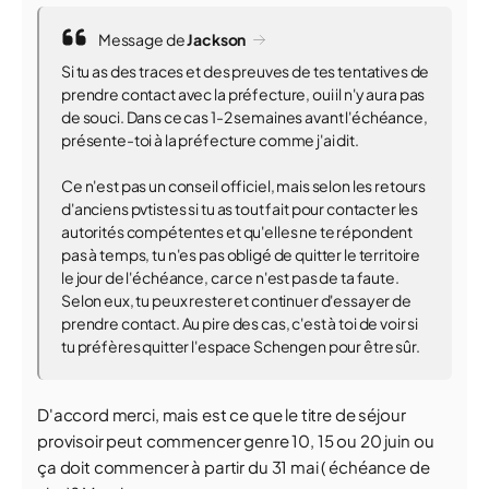
Message de
Jackson
Si tu as des traces et des preuves de tes tentatives de
prendre contact avec la préfecture, oui il n'y aura pas
de souci. Dans ce cas 1-2 semaines avant l'échéance,
présente-toi à la préfecture comme j'ai dit.
Ce n'est pas un conseil officiel, mais selon les retours
d'anciens pvtistes si tu as tout fait pour contacter les
autorités compétentes et qu'elles ne te répondent
pas à temps, tu n'es pas obligé de quitter le territoire
le jour de l'échéance, car ce n'est pas de ta faute.
Selon eux, tu peux rester et continuer d'essayer de
prendre contact. Au pire des cas, c'est à toi de voir si
tu préfères quitter l'espace Schengen pour être sûr.
D'accord merci, mais est ce que le titre de séjour
provisoir peut commencer genre 10, 15 ou 20 juin ou
ça doit commencer à partir du 31 mai ( échéance de