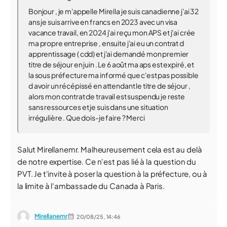
Bonjour , je m'appelle Mirella je suis canadienne j'ai 32
ans je suis arrive en francs en 2023 avec un visa
vacance travail, en 2024 j'ai reçu mon APS et j'ai crée
ma propre entreprise , ensuite j'ai eu un contrat d
apprentissage ( cdd) et j'ai demandé mon premier
titre de séjour en juin . Le 6 août ma aps est expiré, et
la sous préfecture ma informé que c'est pas possible
d avoir un récépissé en attendant le titre de séjour ,
alors mon contrat de travail est suspendu je reste
sans ressources et je suis dans une situation
irrégulière . Que dois-je faire ? Merci
Salut Mirellanemr. Malheureusement cela est au delà
de notre expertise. Ce n'est pas lié à la question du
PVT. Je t'invite à poser la question à la préfecture, ou à
la limite à l'ambassade du Canada à Paris.
Mirellanemr
20/08/25,
14:46