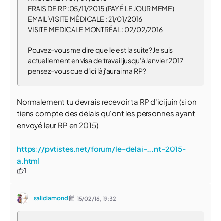
FRAIS DE RP :05/11/2015 (PAYÉ LE JOUR MEME)
EMAIL VISITE MÉDICALE : 21/01/2016
VISITE MEDICALE MONTRÉAL : 02/02/2016
Pouvez-vous me dire quelle est la suite? Je suis
actuellement en visa de travail jusqu'à Janvier 2017,
pensez-vous que d'ici là j'aurai ma RP?
Normalement tu devrais recevoir ta RP d'ici juin (si on
tiens compte des délais qu'ont les personnes ayant
envoyé leur RP en 2015)
https://pvtistes.net/forum/le-delai-...nt-2015-
a.html
1
salidiamond
15/02/16,
19:32