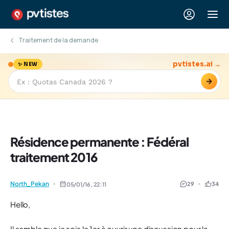
Traitement de la demande
pvtistes.ai →
✨ NEW
→
Résidence permanente : Fédéral
traitement 2016
North_Pekan
29
34
05/01/16,
22:11
Hello,
Il semble que je sois le 1er à ouvrir une discussion pour la