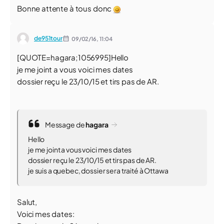
Bonne attente à tous donc
de951tour
09/02/16,
11:04
[QUOTE=hagara;1056995]Hello
je me joint a vous voici mes dates
dossier reçu le 23/10/15 et tirs pas de AR.
Message de
hagara
Hello
je me joint a vous voici mes dates
dossier reçu le 23/10/15 et tirs pas de AR.
je suis a quebec, dossier sera traité à Ottawa
Salut,
Voici mes dates: