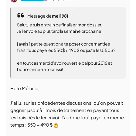
Message de
mel1981
Salut, je suis en train de finaliser mon dossier.
Je l'envoie au plus tard la semaine prochaine.
j avais 1 petite question à te poser concernant les
frais: tu as payé les 550$ + 490 $ ou juste les 550$?
en tout cas merci d'avoir ouvert le bal pour 2016 et
bonne année à toi aussi!
Hello Mélanie,
J'ai lu, sur les précédentes discussions, qu'on pouvait
gagner jusqu'à 1 mois de traitement en payant tous
les frais dès le 1er envoi. J'ai donc tout payer en même
temps : 550 + 490 $