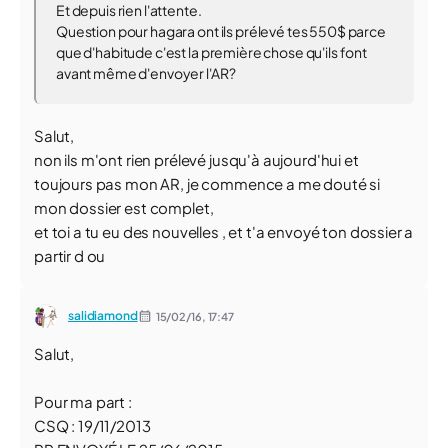
Et depuis rien l'attente.
Question pour hagara ont ils prélevé tes 550$ parce
que d'habitude c'est la première chose qu'ils font
avant même d'envoyer l'AR?
Salut,
non ils m'ont rien prélevé jusqu'à aujourd'hui et
toujours pas mon AR, je commence a me douté si
mon dossier est complet,
et toi a tu eu des nouvelles , et t'a envoyé ton dossier a
partir d ou
salidiamond
15/02/16,
17:47
Salut,
Pour ma part :
CSQ : 19/11/2013