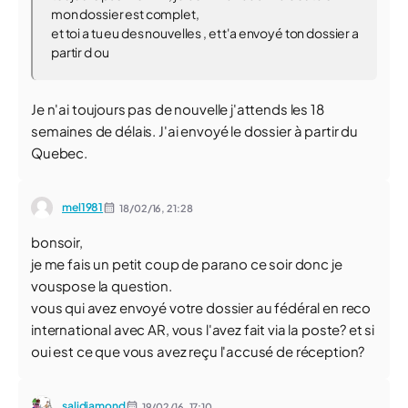
mon dossier est complet,
et toi a tu eu des nouvelles , et t'a envoyé ton dossier a
partir d ou
Je n'ai toujours pas de nouvelle j'attends les 18
semaines de délais. J'ai envoyé le dossier à partir du
Quebec.
mel1981
18/02/16,
21:28
bonsoir,
je me fais un petit coup de parano ce soir donc je
vouspose la question.
vous qui avez envoyé votre dossier au fédéral en reco
international avec AR, vous l'avez fait via la poste? et si
oui est ce que vous avez reçu l'accusé de réception?
salidiamond
19/02/16,
17:10