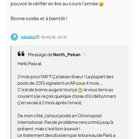
pouvoir le vérifier en live au cours l'année
Bonne soirée et à bientôt !
pskaloo
10/02/16,
20:51
Message de
North_Pekan
Hello Pascal,
2 mois pour l'AR ?! Ça laisse rêveur ! La plupart des
posts de 2015 signalent un AR sous 4 mois...
C'est de bonne augure tout ça
Je vous tiens au
courant si je reçois quelque chose d'ici début mars
(j'en serais à 2 mois après l'envoi).
De mon côté, j'ai tout posté en Chronopost
International. Pas de problème rencontré jusqu'à
présent, mais c'est bon à savoir !
Le traitement des dossiers par le bureau de Paris a