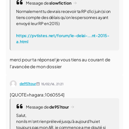
Message de
slowfiction
Normalement tu devrais recevoir ta RP d'ici juin (si on
tiens compte des délais qu'on les personnes ayant
envoyé leur RP en 2015)
https://pvtistes.net/forum/le-delai-...nt-2015-
a.html
merci pour ta réponse! je vous tiens au courant de
l'avancée de mon dossier
de951tour
15/02/16,
21:21
[QUOTE=hagara;1060554]
Message de
de951tour
Salut,
non ils m'ont rien prélevé jusqu'à aujourd'hui et
toujours pas mon AR, je commence a me douté si