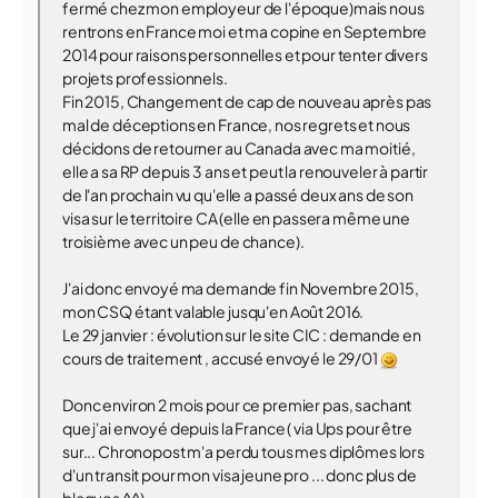
fermé chez mon employeur de l'époque)mais nous
rentrons en France moi et ma copine en Septembre
2014 pour raisons personnelles et pour tenter divers
projets professionnels.
Fin 2015, Changement de cap de nouveau après pas
mal de déceptions en France, nos regrets et nous
décidons de retourner au Canada avec ma moitié,
elle a sa RP depuis 3 ans et peut la renouveler à partir
de l'an prochain vu qu'elle a passé deux ans de son
visa sur le territoire CA (elle en passera même une
troisième avec un peu de chance).
J'ai donc envoyé ma demande fin Novembre 2015,
mon CSQ étant valable jusqu'en Août 2016.
Le 29 janvier : évolution sur le site CIC : demande en
cours de traitement , accusé envoyé le 29/01
Donc environ 2 mois pour ce premier pas, sachant
que j'ai envoyé depuis la France ( via Ups pour être
sur... Chronopost m'a perdu tous mes diplômes lors
d'un transit pour mon visa jeune pro ... donc plus de