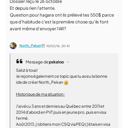
Dossier reçu le 26 octobre
Et depuis rien l'attente.
Question pour hagara ont ils prélevé tes 550$ parce
que d'habitude c'est la première chose qu'ils font
avant même d'envoyer l'AR?
North_Pekan
10/02/16,
20:41
Message de
pskaloo
Salut à tous!
Je rejoins également ce topic que tu as eu la bonne
ide de créer North_Pekan
Historique de ma situation :
J'ai vécu 3 ans et demies au Québec entre 2011 et
2014 d'abord en PVT puis en jeune pro, puis en visa
fermé.
Août 2013, j'obtiens mon CSQ via PEQ ( j'étais en visa