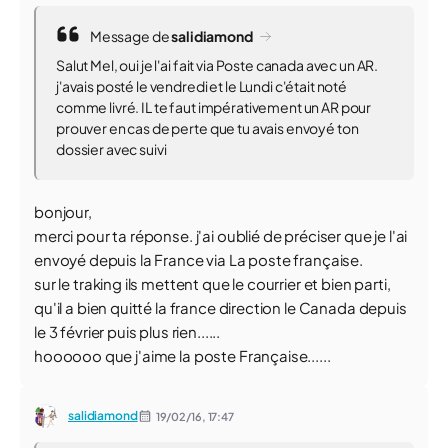
Message de
salidiamond
Salut Mel, oui je l'ai fait via Poste canada avec un AR.
j'avais posté le vendredi et le Lundi c'était noté
comme livré. IL te faut impérativement un AR pour
prouver en cas de perte que tu avais envoyé ton
dossier avec suivi
bonjour,
merci pour ta réponse. j'ai oublié de préciser que je l'ai
envoyé depuis la France via La poste française.
sur le traking ils mettent que le courrier et bien parti,
qu'il a bien quitté la france direction le Canada depuis
le 3 février puis plus rien......
hoooooo que j'aime la poste Française......
salidiamond
19/02/16,
17:47