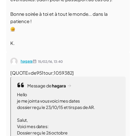
Bonne soirée à toi et à tout le monde... dans la
patience !
K.
hagara
15/02/16,
13:40
[QUOTE=de951tour;1059382]
Message de
hagara
Hello
je me joint a vous voici mes dates
dossier reçu le 23/10/15 et tirs pas de AR.
Salut,
Voici mes dates:
Dossier reçu le 26 octobre