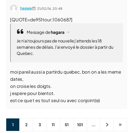
hagara
21/02/16,
20:48
[QUOTE=de951tour;1060687]
Message de
hagara
Je n'ai toujours pas de nouvelle j'attends les 18
semaines de délais. J'ai envoyé le dossier à partir du
Quebec.
moi pareil aussi a partirdu quebec, bon on a les meme
dates,
on croise les doigts.
j espere pour bientot.
est ce que t es tout seul ou avec conjoint(e)
1
2
3
11
51
101
...