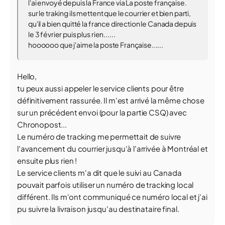
l'ai envoyé depuis la France via La poste française.
sur le traking ils mettent que le courrier et bien parti,
qu'il a bien quitté la france direction le Canada depuis
le 3 février puis plus rien......
hoooooo que j'aime la poste Française......
Hello,
tu peux aussi appeler le service clients pour être
définitivement rassurée. Il m'est arrivé la même chose
sur un précédent envoi (pour la partie CSQ) avec
Chronopost...
Le numéro de tracking me permettait de suivre
l'avancement du courrier jusqu'à l'arrivée à Montréal et
ensuite plus rien !
Le service clients m'a dit que le suivi au Canada
pouvait parfois utiliser un numéro de tracking local
différent. Ils m'ont communiqué ce numéro local et j'ai
pu suivre la livraison jusqu'au destinataire final.