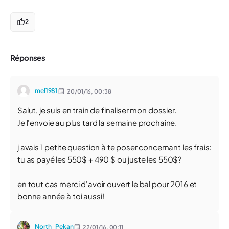
2
Réponses
mel1981
20/01/16,
00:38
Salut, je suis en train de finaliser mon dossier.
Je l'envoie au plus tard la semaine prochaine.
j avais 1 petite question à te poser concernant les frais:
tu as payé les 550$ + 490 $ ou juste les 550$?
en tout cas merci d'avoir ouvert le bal pour 2016 et
bonne année à toi aussi!
North_Pekan
22/01/16,
00:11