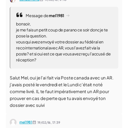
Message de
mel1981
bonsoir,
je me fais un petit coup de parano ce soir donc je te
pose la question.
vous qui avez envoyé votre dossier au fédéral en
reco international avec AR, vous l'avez fait via la
poste? et si oui est ce que vous avez reçu l'accusé de
réception?
Salut Mel, oui je l'ai fait via Poste canada avec un AR.
j'avais posté le vendredi et le Lundi c'était noté
comme livré. IL te faut impérativement un AR pour
prouver en cas de perte que tu avais envoyé ton
dossier avec suivi
mel1981
19/02/16,
17:39