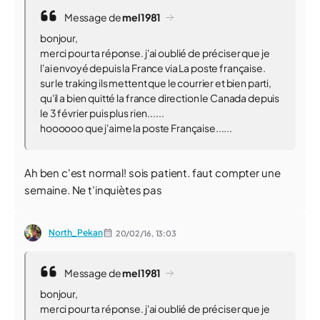
Message de
mel1981
bonjour,
merci pour ta réponse. j'ai oublié de préciser que je
l'ai envoyé depuis la France via La poste française.
sur le traking ils mettent que le courrier et bien parti,
qu'il a bien quitté la france direction le Canada depuis
le 3 février puis plus rien......
hoooooo que j'aime la poste Française......
Ah ben c'est normal! sois patient. faut compter une
semaine. Ne t'inquiètes pas
North_Pekan
20/02/16,
13:03
Message de
mel1981
bonjour,
merci pour ta réponse. j'ai oublié de préciser que je