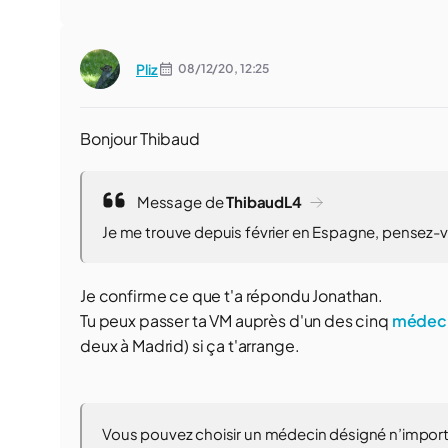
Pliz
08/12/20,
12:25
Bonjour Thibaud
Message de
ThibaudL4
Je me trouve depuis février en Espagne, pensez-vo
Je confirme ce que t'a répondu Jonathan.
Tu peux passer ta VM auprès d'un des cinq
médeci
deux à Madrid) si ça t'arrange.
Vous pouvez choisir un médecin désigné n’import