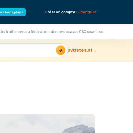
Créer un compte
S'identifier
os bons plans
Résidence Permanente: traitement au fédéral des demandes avec CSQ soumises en 2019
→
pvtistes.ai →