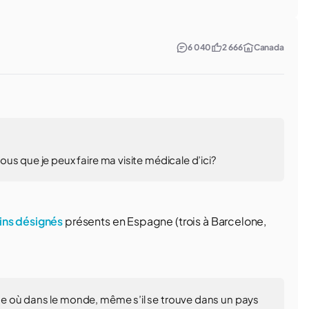
6 040
2 666
Canada
us que je peux faire ma visite médicale d’ici?
ns désignés
présents en Espagne (trois à Barcelone,
e où dans le monde, même s’il se trouve dans un pays