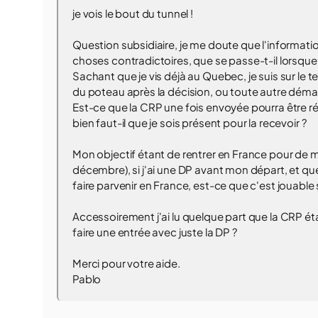
je vois le bout du tunnel !
Question subsidiaire, je me doute que l'informati
choses contradictoires, que se passe-t-il lorsque l
Sachant que je vis déjà au Quebec, je suis sur le te
du poteau après la décision, ou toute autre dém
Est-ce que la CRP une fois envoyée pourra être r
bien faut-il que je sois présent pour la recevoir ?
Mon objectif étant de rentrer en France pour de mi
décembre), si j'ai une DP avant mon départ, et 
faire parvenir en France, est-ce que c'est jouable
Accessoirement j'ai lu quelque part que la CRP ét
faire une entrée avec juste la DP ?
Merci pour votre aide.
Pablo