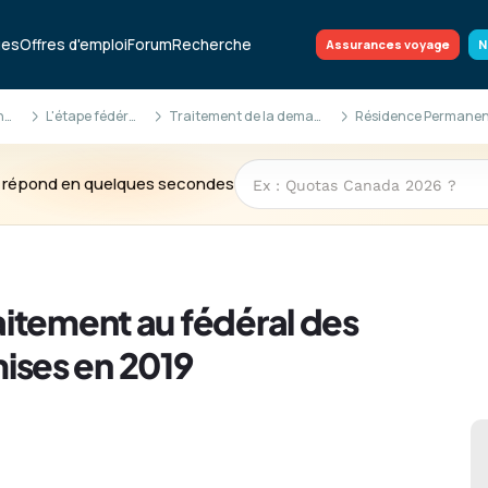
ues
Offres d'emploi
Forum
Recherche
Assurances voyage
N
RP & citoyenneté
L'étape fédérale
Traitement de la demande
te répond en quelques secondes
itement au fédéral des
ses en 2019