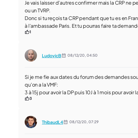
Je vais laisser d’autres confirmer mais la CRP ne perm
ou un TVRP.
Donc si tu reçois ta CRP pendant que tu es en Fr
à l’ambassade Paris. Et tu pourras faire ta demand
1
LudovicB
08/12/20,
04:50
Si je me fie aux dates du forum des demandes sou
qu'on a la VMF:
3 à 15j pour avoir la DP puis 10J à 1 mois pour avoir 
3
ThibaudL4
08/12/20,
07:29