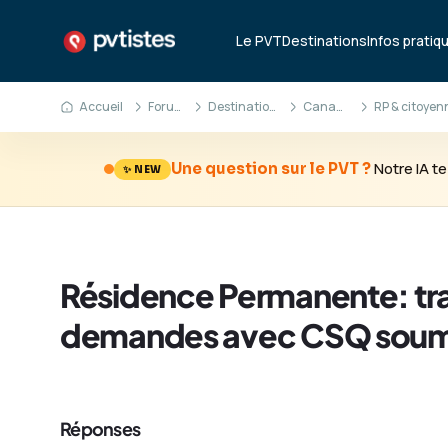
Le PVT
Destinations
Infos pratiq
Accueil
Forum
Destinations
Canada
Notre IA 
Une question sur le PVT ?
✨ NEW
Résidence Permanente: tra
demandes avec CSQ soumi
Réponses