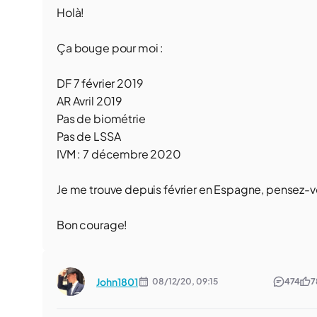
Holà!
Ça bouge pour moi :
DF 7 février 2019
AR Avril 2019
Pas de biométrie
Pas de LSSA
IVM : 7 décembre 2020
Je me trouve depuis février en Espagne, pensez-vo
Bon courage!
John1801
08/12/20,
09:15
474
7