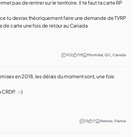
et pas de rentrer sur le territoire. Il te faut ta carte RP
ance tu devras théoriquement faire une demande de TVRP
e de carte une fois de retour au Canada
102
119
Montréal, QC, Canada
mises en 2018, les délais du moment sont, une fois
la CRDP. :-)
13
7
Rennes, France