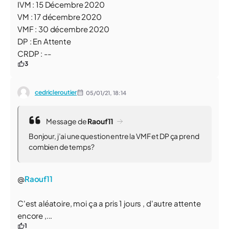
IVM : 15 Décembre 2020
VM : 17 décembre 2020
VMF : 30 décembre 2020
DP : En Attente
CRDP : --
3
cedricleroutier
05/01/21,
18:14
Message de
Raouf11
Bonjour, j’ai une question entre la VMF et DP ça prend
combien de temps?
@
Raouf11
C'est aléatoire, moi ça a pris 1 jours , d'autre attente
encore ,...
1