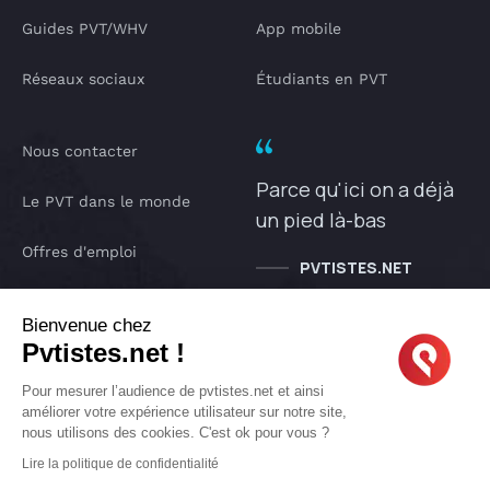
Guides PVT/WHV
App mobile
Réseaux sociaux
Étudiants en PVT
Nous contacter
Parce qu'ici on a déjà
Le PVT dans le monde
un pied là-bas
Offres d'emploi
PVTISTES.NET
Notre Podcast
Bienvenue chez
Pvtistes.net !
IA pvtistes
Pour mesurer l’audience de pvtistes.net et ainsi
améliorer votre expérience utilisateur sur notre site,
nous utilisons des cookies. C'est ok pour vous ?
Copyright © 2005-2026 pvtistes.net
Lire la politique de confidentialité
Pvtistes® est une marque déposée. Tous droits réservés.