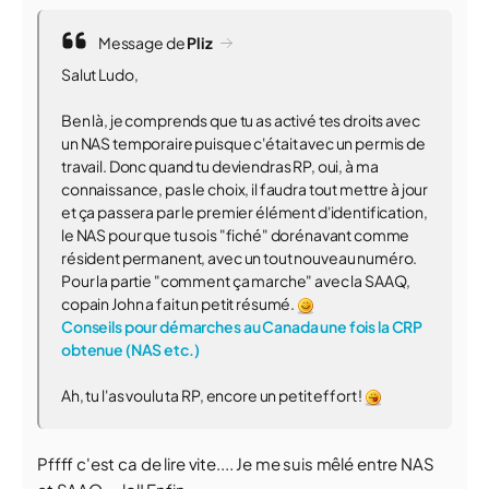
Message de
Pliz
Salut Ludo,
Ben là, je comprends que tu as activé tes droits avec
un NAS temporaire puisque c'était avec un permis de
travail. Donc quand tu deviendras RP, oui, à ma
connaissance, pas le choix, il faudra tout mettre à jour
et ça passera par le premier élément d'identification,
le NAS pour que tu sois "fiché" dorénavant comme
résident permanent, avec un tout nouveau numéro.
Pour la partie "comment ça marche" avec la SAAQ,
copain John a fait un petit résumé.
Conseils pour démarches au Canada une fois la CRP
obtenue (NAS etc.)
Ah, tu l'as voulu ta RP, encore un petit effort !
Pffff c'est ca de lire vite.... Je me suis mêlé entre NAS