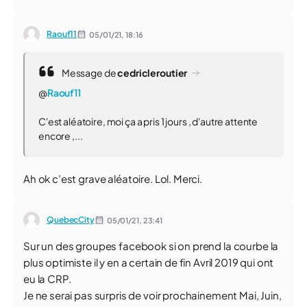
Raouf11
05/01/21,
18:16
Message de
cedricleroutier
@
Raouf11
C'est aléatoire, moi ça a pris 1 jours , d'autre attente
encore ,...
Ah ok c’est grave aléatoire. Lol. Merci.
QuebecCity
05/01/21,
23:41
Sur un des groupes facebook si on prend la courbe la
plus optimiste il y en a certain de fin Avril 2019 qui ont
eu la CRP.
Je ne serai pas surpris de voir prochainement Mai, Juin,