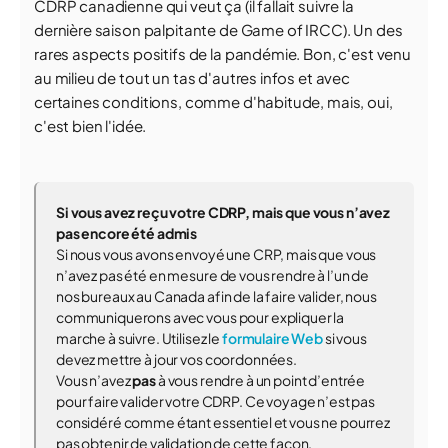
CDRP canadienne qui veut ça (il fallait suivre la
dernière saison palpitante de Game of IRCC). Un des
rares aspects positifs de la pandémie. Bon, c'est venu
au milieu de tout un tas d'autres infos et avec
certaines conditions, comme d'habitude, mais, oui,
c'est bien l'idée.
Si vous avez reçu votre CDRP, mais que vous n’avez
pas encore été admis
Si nous vous avons envoyé une CRP, mais que vous
n’avez pas été en mesure de vous rendre à l’un de
nos bureaux au Canada afin de la faire valider, nous
communiquerons avec vous pour expliquer la
marche à suivre. Utilisez le
formulaire Web
si vous
devez mettre à jour vos coordonnées.
Vous n’avez
pas
à vous rendre à un point d’entrée
pour faire valider votre CDRP. Ce voyage n’est pas
considéré comme étant essentiel et vous ne pourrez
pas obtenir de validation de cette façon.