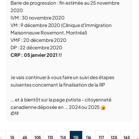
Barre de progression : fin estimée au 25 novembre
2020
IVM : 30 novembre 2020
VM : 9 décembre 2020 (Clinique d'Immigration
Maisonneuve Rosemont, Montréal)
VMF : 20 décembre 2020
DP : 22 décembre 2020
CRP : 05 janvier 2021 !!
Je vais continuer à vous faire un suivi des étapes
suivantes concernant la finalisation de la RP
... et à bientôt sur la page pvtiste - citoyenneté
canadienne déposée en ... 2024 ou 2025
12
..
15
65
105
113
114
115
116
117
125
165
.