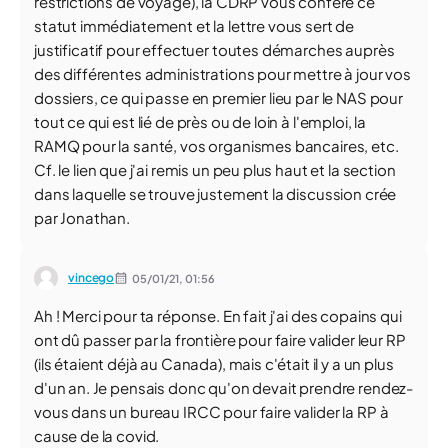
restrictions de voyage), la CDRP vous confère ce
statut immédiatement et la lettre vous sert de
justificatif pour effectuer toutes démarches auprès
des différentes administrations pour mettre à jour vos
dossiers, ce qui passe en premier lieu par le NAS pour
tout ce qui est lié de près ou de loin à l'emploi, la
RAMQ pour la santé, vos organismes bancaires, etc.
Cf. le lien que j'ai remis un peu plus haut et la section
dans laquelle se trouve justement la discussion crée
par Jonathan.
vincego
05/01/21,
01:56
Ah ! Merci pour ta réponse. En fait j'ai des copains qui
ont dû passer par la frontière pour faire valider leur RP
(ils étaient déjà au Canada), mais c'était il y a un plus
d'un an. Je pensais donc qu'on devait prendre rendez-
vous dans un bureau IRCC pour faire valider la RP à
cause de la covid.