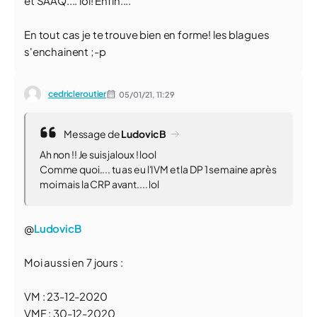
et SAAQ.... lol! Enfin....
En tout cas je te trouve bien en forme! les blagues
s'enchainent ;-p
cedricleroutier
05/01/21,
11:29
Message de
LudovicB
Ah non !! Je suis jaloux ! lool
Comme quoi.... tu as eu l'IVM et la DP 1 semaine après
moi mais la CRP avant.... lol
@
LudovicB
Moi aussi en 7 jours :
VM : 23-12-2020
VMF : 30-12-2020