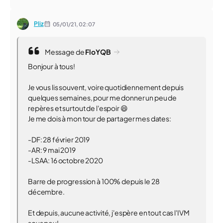
Pliz
05/01/21,
02:07
Message de
FloYQB
Bonjour à tous!
Je vous lis souvent, voire quotidiennement depuis
quelques semaines, pour me donner un peu de
repères et surtout de l'espoir 😄
Je me dois à mon tour de partager mes dates:
-DF: 28 février 2019
-AR: 9 mai 2019
-LSAA: 16 octobre 2020
Barre de progression à 100% depuis le 28
décembre.
Et depuis, aucune activité, j'espère en tout cas l'IVM