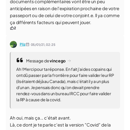
documents complémentaires vont être un peu
anticipées en raison de l'expiration prochaine de votre
passeport ou de celui de votre conjoint.e. Il ya comme
ça différents facteurs qui peuvent jouer.
2
Pliz
05/01/21,
02:25
Message de
vincego
Ah ! Merci pour ta réponse. En fait j'ai des copains qui
ont dû passer par la frontière pour faire valider leur RP
(ils étaient déjà au Canada), mais c'était il y a un plus
d'un an. Je pensais donc qu'on devait prendre
rendez-vous dans un bureau IRCC pour faire valider
la RP à cause de la covid.
Ah oui, mais ça... c'était avant.
Là, ce dont je te parle c'est la version "Covid" de la