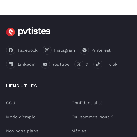
Facebook
Instagram
Pinterest
Linkedin
Youtube
X
TikTok
LIENS UTILES
CGU
Confidentialité
Mode d'emploi
Qui sommes-nous ?
Nos bons plans
Médias