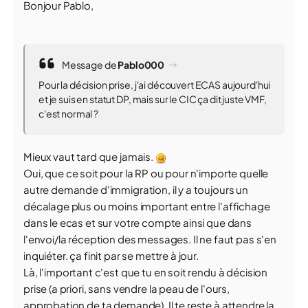
Bonjour Pablo,
Message de
Pablo000
Pour la décision prise, j'ai découvert ECAS aujourd'hui
et je suis en statut DP, mais sur le CIC ça dit juste VMF,
c'est normal ?
Mieux vaut tard que jamais.
Oui, que ce soit pour la RP ou pour n'importe quelle
autre demande d'immigration, il y a toujours un
décalage plus ou moins important entre l'affichage
dans le ecas et sur votre compte ainsi que dans
l'envoi/la réception des messages. Il ne faut pas s'en
inquiéter. ça finit par se mettre à jour.
Là, l'important c'est que tu en soit rendu à décision
prise (a priori, sans vendre la peau de l'ours,
approbation de ta demande). Il te reste à attendre la