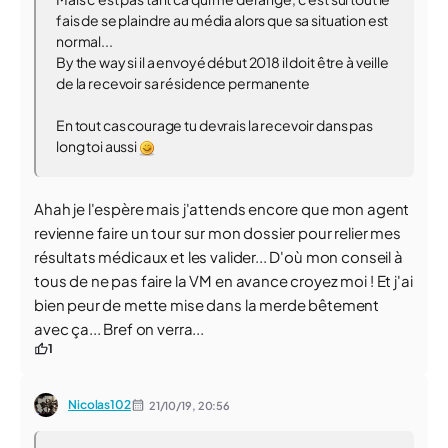
fais de se plaindre au média alors que sa situation est
normal...
By the way si il a envoyé début 2018 il doit être à veille
de la recevoir sa résidence permanente
En tout cas courage tu devrais la recevoir dans pas
long toi aussi
Ahah je l'espère mais j'attends encore que mon agent
revienne faire un tour sur mon dossier pour relier mes
résultats médicaux et les valider... D'où mon conseil à
tous de ne pas faire la VM en avance croyez moi ! Et j'ai
bien peur de mette mise dans la merde bêtement
avec ça... Bref on verra...
1
Nicolas102
21/10/19,
20:56