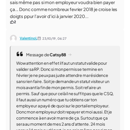
sais même pas si mon employeur voudra bien payer
ça... Donc comme nombreux fevrier 2018 je croise les
doigts ppur l'avoir d'ici à janvier 2020...
2
ValentinoL
23/10/19,
06:27
Message de
Catsy88
Wow attention en effet il faut un statut valide pour
valider sa RP. Donc si mon permis se termine en
février je ne peux pas juste attendre ma résidence
sans rien faire. Soit je demande un statut visiteur un
mois avant la fin de mon permis. Soit refaire un
permis. Sauf que pour celà il ne suffit pas que le CSQ,
il faut aussi un numéro que tu obtiens car ton
employeur a payé de quoi sur le portail employeur.
Donc mon employeur doit repayer et moi aussi. Et je
commence à en avoir marre de ça. Surtout que ça
sera au moment de mes 2 ans d'attente. 24 mois