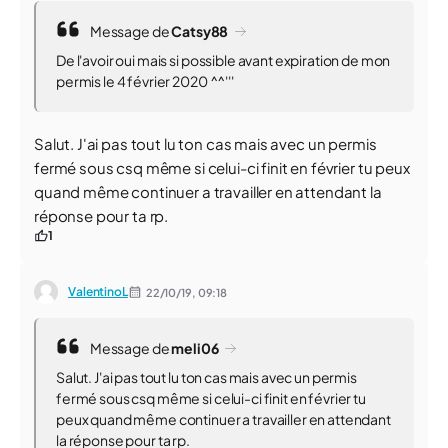
Message de
Catsy88
De l'avoir oui mais si possible avant expiration de mon
permis le 4 février 2020 ^^'''
Salut. J'ai pas tout lu ton cas mais avec un permis
fermé sous csq même si celui-ci finit en février tu peux
quand même continuer a travailler en attendant la
réponse pour ta rp.
1
ValentinoL
22/10/19,
09:18
Message de
meli06
Salut. J'ai pas tout lu ton cas mais avec un permis
fermé sous csq même si celui-ci finit en février tu
peux quand même continuer a travailler en attendant
la réponse pour ta rp.