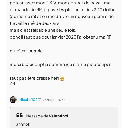
poteau avec mon CSQ, mon contrat de travail, ma
demande de RP, je paye les plus ou moins 200 dollars
(de mémoire) et on me délivre un nouveau permis de
travail fermé de deux ans.
mais c'est faisable une seule fois.
donc il faut que pour janvier 2023 j'ai obtenu ma RP.
ok. c'est jouable.
merci beaucoup! je commençais à me préoccuper.
faut pas être pressé hein
1
Nicolas102
23/10/19,
14:35
Message de
ValentinoL
ahhh ok!