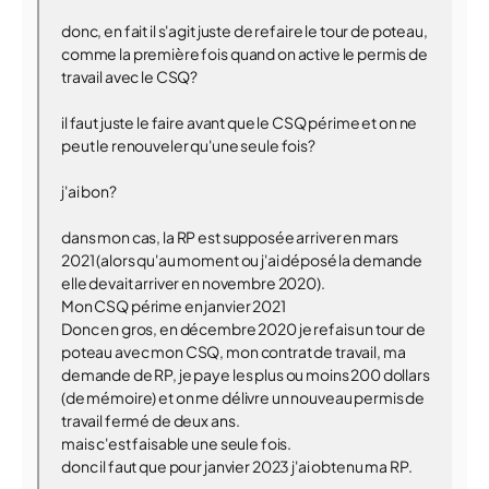
donc, en fait il s'agit juste de refaire le tour de poteau,
comme la première fois quand on active le permis de
travail avec le CSQ?
il faut juste le faire avant que le CSQ périme et on ne
peut le renouveler qu'une seule fois?
j'ai bon?
dans mon cas, la RP est supposée arriver en mars
2021 (alors qu'au moment ou j'ai déposé la demande
elle devait arriver en novembre 2020).
Mon CSQ périme en janvier 2021
Donc en gros, en décembre 2020 je refais un tour de
poteau avec mon CSQ, mon contrat de travail, ma
demande de RP, je paye les plus ou moins 200 dollars
(de mémoire) et on me délivre un nouveau permis de
travail fermé de deux ans.
mais c'est faisable une seule fois.
donc il faut que pour janvier 2023 j'ai obtenu ma RP.