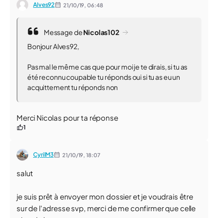
Alves92
21/10/19,
06:48
Message de
Nicolas102
Bonjour Alves92,
Pas mal le même cas que pour moi je te dirais, si tu as
été reconnu coupable tu réponds oui si tu as eu un
acquittement tu réponds non
Merci Nicolas pour ta réponse
1
CyrilM3
21/10/19,
18:07
salut
je suis prêt à envoyer mon dossier et je voudrais être
sur de l'adresse svp, merci de me confirmer que celle