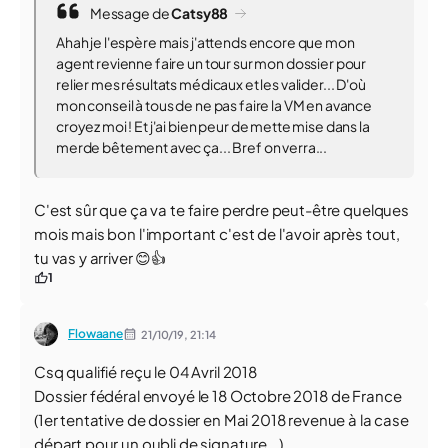
Message de
Catsy88
Ahah je l'espère mais j'attends encore que mon
agent revienne faire un tour sur mon dossier pour
relier mes résultats médicaux et les valider... D'où
mon conseil à tous de ne pas faire la VM en avance
croyez moi ! Et j'ai bien peur de mette mise dans la
merde bêtement avec ça... Bref on verra...
C'est sûr que ça va te faire perdre peut-être quelques
mois mais bon l'important c'est de l'avoir après tout,
tu vas y arriver 😊👍
1
Flowaane
21/10/19,
21:14
Csq qualifié reçu le 04 Avril 2018
Dossier fédéral envoyé le 18 Octobre 2018 de France
(1er tentative de dossier en Mai 2018 revenue à la case
départ pour un oubli de signature...)