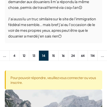
demander aux douaniers il m'a répondu la même
chose, permis de travail fermé via csq=1an️😐
J'ai aussi lu un truc similaire sur le site de l'immigration
fédéral me semble... mais bref j'ai eu l'occasion de le
voir de mes propres yeux, apres peut être que le
douanier a merdé j'en sais rien️😶
...
4
12
13
14
15
16
24
64
114
...
Pour pouvoir répondre, veuillez vous connecter ou vous
inscrire.