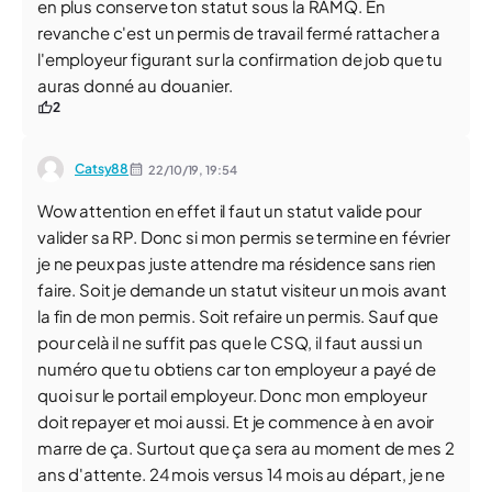
en plus conserve ton statut sous la RAMQ. En
revanche c'est un permis de travail fermé rattacher a
l'employeur figurant sur la confirmation de job que tu
auras donné au douanier.
2
Catsy88
22/10/19,
19:54
Wow attention en effet il faut un statut valide pour
valider sa RP. Donc si mon permis se termine en février
je ne peux pas juste attendre ma résidence sans rien
faire. Soit je demande un statut visiteur un mois avant
la fin de mon permis. Soit refaire un permis. Sauf que
pour celà il ne suffit pas que le CSQ, il faut aussi un
numéro que tu obtiens car ton employeur a payé de
quoi sur le portail employeur. Donc mon employeur
doit repayer et moi aussi. Et je commence à en avoir
marre de ça. Surtout que ça sera au moment de mes 2
ans d'attente. 24 mois versus 14 mois au départ, je ne