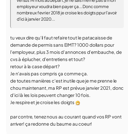
versus 14 mois au départ, je ne sais même pas si mon
employeur voudra bien payer ça... Donc comme
nombreux fevrier 2018 je croise les doigts ppur l'avoir
d'ici à janvier 2020...
tu veux dire qu'il faut refaire tout le patacaisse de
demande de permis sans EIMT? 1000 dollars pour
l'employeur, plus 3 mois d'annonces d'embauche, de
cvs à éplucher, d’entretiens et tout?
retour à la case départ?
Je n'avais pas compris ça comme ça.
de toutes manières c'est inutile que je me prenne le
chou maintenant, ma RP est prévue janvier 2021, donc
d'ici là les lois peuvent changer 10 fois.
Je respire et je croise les doigts
par contre, tenez nous au courant quand vos RP vont
arriver! ça redonne du baume au coeur!