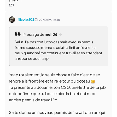
1
Nicolas102
22/10/19,
14:48
Message de
meli06
Salut. J'ai pas tout lu ton cas mais avec un permis
fermé sous csq même si celui-ci finit en février tu
peux quand même continuer a travailler en attendant
la réponse pour ta rp.
Yeap totalement, la seule chose a faire c'est de se
rendre a la frontière et faire le tour du poteau
Tu présente au douanier ton CSQ, une lettre de ta job
qui confirme que tu bosse bien la ba et enfin ton
ancien permis de travail ^^
Sa te donne un nouveau permis de travail d'un an qui