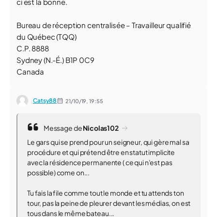
ci est la bonne.
Bureau de réception centralisée – Travailleur qualifié
du Québec (TQQ)
C.P. 8888
Sydney (N.-É.) B1P 0C9
Canada
Catsy88
21/10/19,
19:55
Message de
Nicolas102
Le gars qui se prend pour un seigneur, qui gère mal sa
procédure et qui prétend être en statut implicite
avec la résidence permanente ( ce qui n'est pas
possible) come on...
Tu fais la file comme tout le monde et tu attends ton
tour, pas la peine de pleurer devant les médias, on est
tous dans le même bateau...