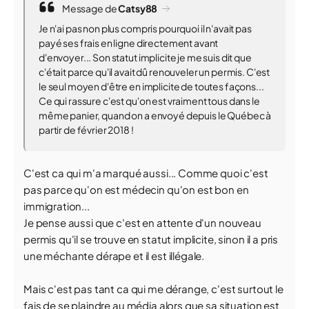
Message de
Catsy88
Je n'ai pas non plus compris pourquoi il n'avait pas
payé ses frais en ligne directement avant
d'envoyer... Son statut implicite je me suis dit que
c'était parce qu'il avait dû renouveler un permis. C'est
le seul moyen d'être en implicite de toutes façons...
Ce qui rassure c'est qu'on est vraiment tous dans le
même panier, quand on a envoyé depuis le Québec à
partir de février 2018 !
C'est ca qui m'a marqué aussi... Comme quoi c'est
pas parce qu'on est médecin qu'on est bon en
immigration...
Je pense aussi que c'est en attente d'un nouveau
permis qu'il se trouve en statut implicite, sinon il a pris
une méchante dérape et il est illégale.
Mais c'est pas tant ca qui me dérange, c'est surtout le
fais de se plaindre au média alors que sa situation est