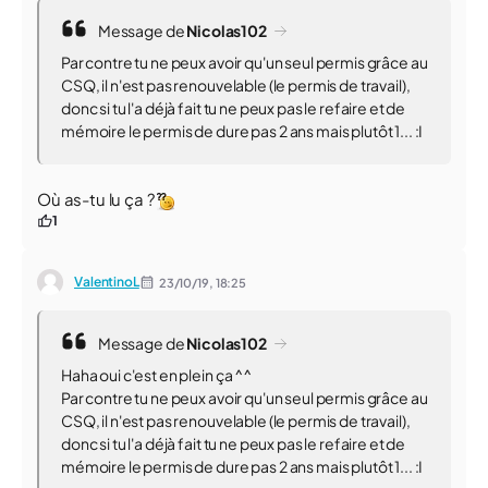
Message de
Nicolas102
Par contre tu ne peux avoir qu'un seul permis grâce au
CSQ, il n'est pas renouvelable (le permis de travail),
donc si tu l'a déjà fait tu ne peux pas le refaire et de
mémoire le permis de dure pas 2 ans mais plutôt 1... :I
Où as-tu lu ça ?
1
ValentinoL
23/10/19,
18:25
Message de
Nicolas102
Haha oui c'est en plein ça ^^
Par contre tu ne peux avoir qu'un seul permis grâce au
CSQ, il n'est pas renouvelable (le permis de travail),
donc si tu l'a déjà fait tu ne peux pas le refaire et de
mémoire le permis de dure pas 2 ans mais plutôt 1... :I