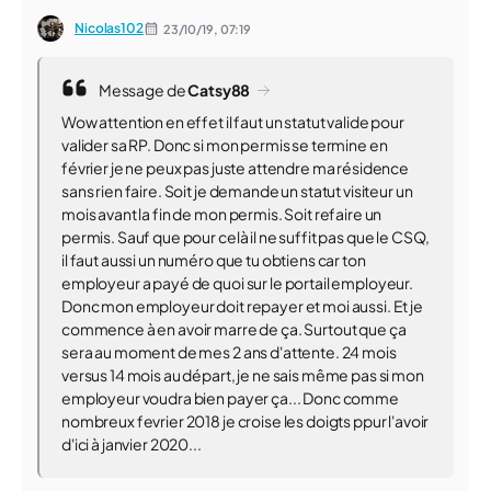
Nicolas102
23/10/19,
07:19
Message de
Catsy88
Wow attention en effet il faut un statut valide pour
valider sa RP. Donc si mon permis se termine en
février je ne peux pas juste attendre ma résidence
sans rien faire. Soit je demande un statut visiteur un
mois avant la fin de mon permis. Soit refaire un
permis. Sauf que pour celà il ne suffit pas que le CSQ,
il faut aussi un numéro que tu obtiens car ton
employeur a payé de quoi sur le portail employeur.
Donc mon employeur doit repayer et moi aussi. Et je
commence à en avoir marre de ça. Surtout que ça
sera au moment de mes 2 ans d'attente. 24 mois
versus 14 mois au départ, je ne sais même pas si mon
employeur voudra bien payer ça... Donc comme
nombreux fevrier 2018 je croise les doigts ppur l'avoir
d'ici à janvier 2020...