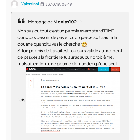
ValentinoL
23/10/19,
08:49
Message de
Nicolas102
Non pas du tout c'est un permis exempter d'EIMT
donc pas besoin de payer quoi que ce soit sauf a la
douane quand tu vas le chercher
Si ton permis de travail est toujours valide au moment
de passer a la frontière tu auras aucun problème,
mais attention tu ne peux le demander qu'une seul
fois