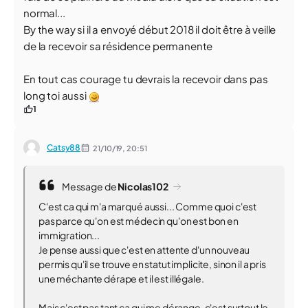
normal...
By the way si il a envoyé début 2018 il doit être à veille
de la recevoir sa résidence permanente
En tout cas courage tu devrais la recevoir dans pas
long toi aussi
1
Catsy88
21/10/19,
20:51
Message de
Nicolas102
C'est ca qui m'a marqué aussi... Comme quoi c'est
pas parce qu'on est médecin qu'on est bon en
immigration...
Je pense aussi que c'est en attente d'un nouveau
permis qu'il se trouve en statut implicite, sinon il a pris
une méchante dérape et il est illégale.
Mais c'est pas tant ca qui me dérange, c'est surtout le