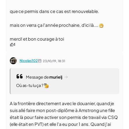
que ce permis dans ce cas est renouvelable.
mais on verra ça l'année prochaine, d'ici là....
merci! et bon courage à toi
1
Nicolas102
23/10/19,
18:31
Message de
murielj
Où as-tu lu ça ?
A la frontière directement avec le douanier, quand je
suis allé faire mon post-diplôme à Amstrong une fille
était là pour faire activer son permis de travail via CSQ
(elle était en PVT) et elle l'a eu pour 1 ans. Quand j'ai