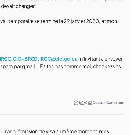
a devait changer"
ail temporaire se termine le 29 janvier 2020, et mon
IRCC.CIO-BRCD.IRCC@cic.gc.ca
m'invitant à envoyer
é spam par gmail... Faites pas comme moi, checkez vos
1
0
Douala, Cameroun
il de l'avis d'émission de Visa au même moment. mes