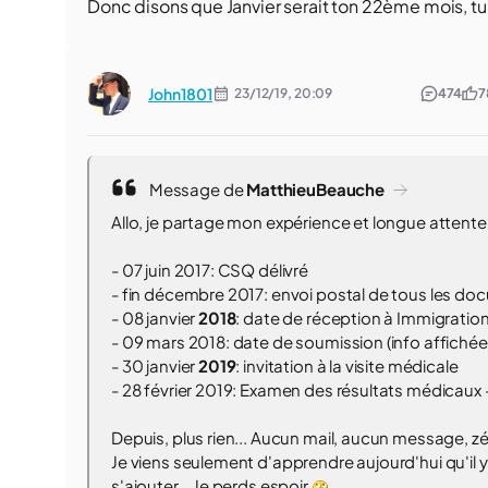
Donc disons que Janvier serait ton 22ème mois, tu n
John1801
23/12/19,
20:09
474
7
Message de
MatthieuBeauche
Allo, je partage mon expérience et longue atten
- 07 juin 2017: CSQ délivré
- fin décembre 2017: envoi postal de tous les do
- 08 janvier
2018
: date de réception à Immigration
- 09 mars 2018: date de soumission (info affichée s
- 30 janvier
2019
: invitation à la visite médicale
- 28 février 2019: Examen des résultats médicaux 
Depuis, plus rien... Aucun mail, aucun message,
Je viens seulement d'apprendre aujourd'hui qu'il 
s'ajouter... Je perds espoir