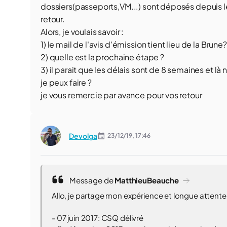
dossiers(passeports,VM...) sont déposés depuis l
retour.
Alors, je voulais savoir :
1) le mail de l'avis d'émission tient lieu de la Brune?
2) quelle est la prochaine étape ?
3) il parait que les délais sont de 8 semaines et 
je peux faire ?
je vous remercie par avance pour vos retour
Devolga
23/12/19,
17:46
Message de
MatthieuBeauche
Allo, je partage mon expérience et longue atten
- 07 juin 2017: CSQ délivré