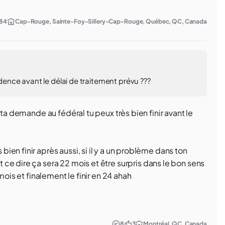
84
Cap-Rouge, Sainte-Foy-Sillery-Cap-Rouge, Québec, QC, Canada
idence avant le délai de traitement prévu ???
 ta demande au fédéral tu peux très bien finir avant le
en finir après aussi, si il y a un problème dans ton
ce dire ça sera 22 mois et être surpris dans le bon sens
18 mois et finalement le finir en 24 ahah
8
3
Montréal, QC, Canada