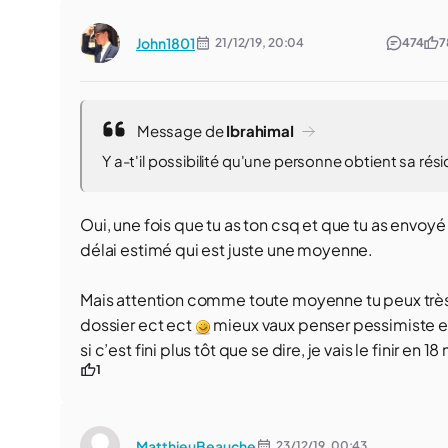
John1801
21/12/19,
20:04
474
7
Message de
IbrahimaI
Y a-t'il possibilité qu'une personne obtient sa rés
Oui, une fois que tu as ton csq et que tu as envoyé
délai estimé qui est juste une moyenne.
Mais attention comme toute moyenne tu peux très bi
dossier ect ect
mieux vaux penser pessimiste et 
si c’est fini plus tôt que se dire, je vais le finir en 
1
MatthieuBeauche
23/12/19,
00:43