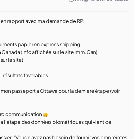
te en rapport avec ma demande de RP:
cuments papier en express shipping
 Canada (info affichée sur le site Imm.Can)
ur le site)
 résultats favorables
 mon passeport a Ottawa pour la dernière étape (voir
zéro communication
y a l'étape des données biométriques qui vient de
ssier: "Vous n'avez pas besoin de fournir vos empreintes