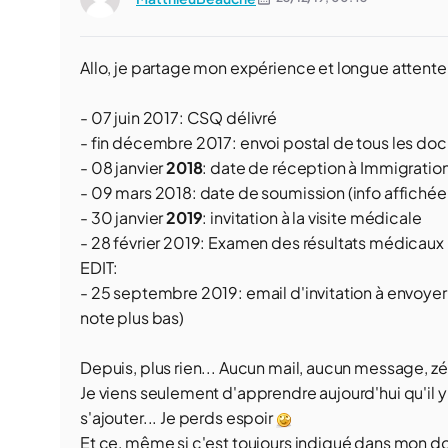
Allo, je partage mon expérience et longue atten
- 07 juin 2017: CSQ délivré
- fin décembre 2017: envoi postal de tous les do
- 08 janvier
2018
: date de réception à Immigration
- 09 mars 2018: date de soumission (info affichée s
- 30 janvier
2019
: invitation à la visite médicale
- 28 février 2019: Examen des résultats médicaux -
EDIT:
- 25 septembre 2019: email d'invitation à envoyer
note plus bas)
Depuis, plus rien... Aucun mail, aucun message, 
Je viens seulement d'apprendre aujourd'hui qu'il 
s'ajouter... Je perds espoir
Et ce, même si c'est toujours indiqué dans mon do