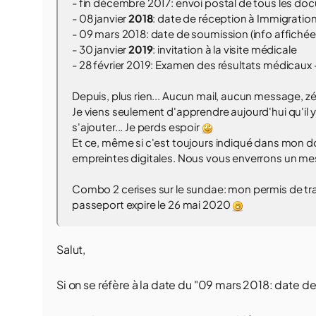
- fin décembre 2017: envoi postal de tous les do
- 08 janvier
2018
: date de réception à Immigration
- 09 mars 2018: date de soumission (info affichée s
- 30 janvier
2019
: invitation à la visite médicale
- 28 février 2019: Examen des résultats médicaux 
Depuis, plus rien... Aucun mail, aucun message,
Je viens seulement d'apprendre aujourd'hui qu'il 
s'ajouter... Je perds espoir
Et ce, même si c'est toujours indiqué dans mon do
empreintes digitales. Nous vous enverrons un mes
Combo 2 cerises sur le sundae: mon permis de trav
passeport expire le 26 mai 2020
Salut,
Si on se réfère à la date du "09 mars 2018: date de 