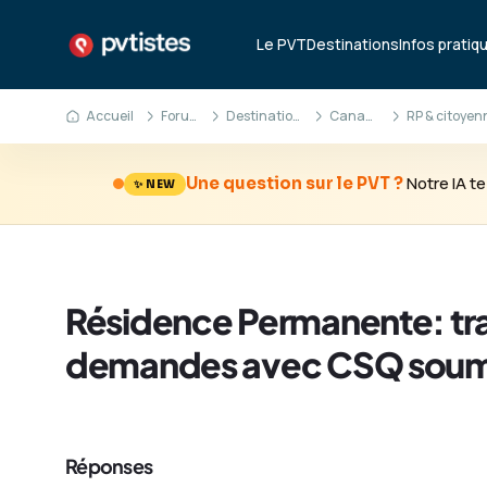
Le PVT
Destinations
Infos pratiq
Accueil
Forum
Destinations
Canada
Notre IA 
Une question sur le PVT ?
✨ NEW
Résidence Permanente: tra
demandes avec CSQ soumi
Réponses