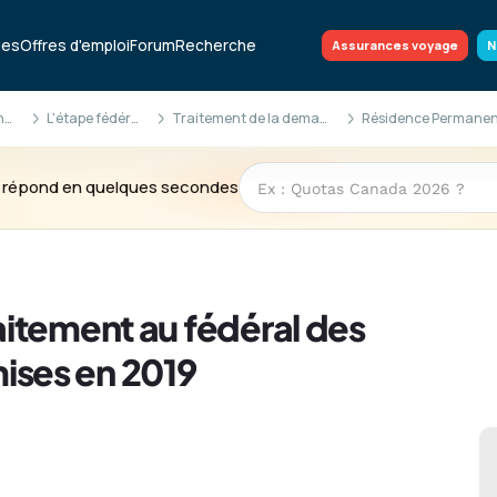
ues
Offres d'emploi
Forum
Recherche
Assurances voyage
N
RP & citoyenneté
L'étape fédérale
Traitement de la demande
te répond en quelques secondes
itement au fédéral des
ses en 2019