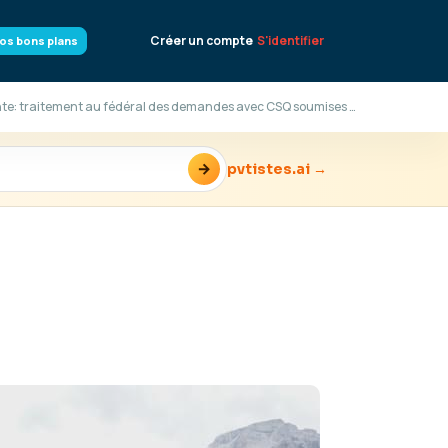
Créer un compte
S'identifier
os bons plans
Résidence Permanente: traitement au fédéral des demandes avec CSQ soumises en 2019
→
pvtistes.ai →