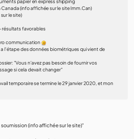
cuments papier en express shipping
 Canada (info affichée sur le site Imm.Can)
ur le site)
- résultats favorables
 zéro communication
y a l'étape des données biométriques qui vient de
ssier: "Vous n'avez pas besoin de fournir vos
sage si cela devait changer"
ail temporaire se termine le 29 janvier 2020, et mon
soumission (info affichée sur le site)"