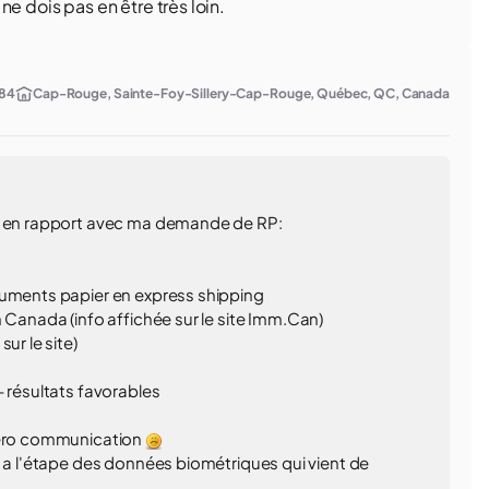
e dois pas en être très loin.
84
Cap-Rouge, Sainte-Foy-Sillery-Cap-Rouge, Québec, QC, Canada
te en rapport avec ma demande de RP:
cuments papier en express shipping
 Canada (info affichée sur le site Imm.Can)
ur le site)
- résultats favorables
 zéro communication
y a l'étape des données biométriques qui vient de