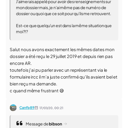
J'aimerais appelé pour avoir des renseignements sur
mon dossier mais, je n'ai même pas de numéro de
dossier ou quoi que ce soit pour qu'ils me retrouvent.
Est-ce que quelqu'un est dans la même situation que
moi?!?
Salut nous avons exactement les mêmes dates mon
dossier a été reçu le 29 juillet 2019 et depuis rien pas
encore AR.
toutefois j’ai pu parler avec un représentant via le
formulaire ircc il m’a juste confirmé qu’ils avaient bel et
bien reçu ma demande.
c quand même frustrant 😅
Canfly89
17/01/20,
00:21
Message de
bibson