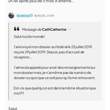
un AR après plus de 5 mois d’attente...
IbrahimaI
18/01/20,
21:09
Message de
CathCatherine
Salut tout le monde!
J'ai envoyé mon dossier au fédéral le 25 juillet 2019,
reçu le 29 juillet 2019. Depuis, pas d'accusé de
réception...
J'aimerais appelé pour avoir des renseignements sur
mon dossier mais, je n'ai même pas de numéro de
dossier ou quoi que ce soit pour qu'ils me retrouvent.
Est-ce que quelqu'un est dans la même situation que
moi?!?
Salut,