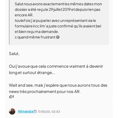
Salut nous avons exactement les mêmes dates mon
dossier a été reçu le 29 juillet 2019 et depuis rien pas
encore AR.
toutefois j’ai pu parler avec un représentant via le
formulaire ircc il m’a juste confirmé qu’ils avaient bel
et bien reçu ma demande.
c quand même frustrant 😅
Salut,
Oui j'avoue que cela commence vraiment à devenir
long et surtout étrange...
Wait and see, mais j'espère que nous aurons tous des
news très prochainement pour nos AR.
1
Nilmandra
17/01/20,
02:53