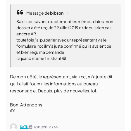
Message de
bibson
Salut nous avons exactement les mêmes dates mon
dossier a été reçu le 29 juillet 2019 et depuis rien pas
encore AR.
toutefois j’ai pu parler avec un représentant via le
formulaire ircc il m’a juste confirmé qu’ils avaient bel
et bien reçu ma demande.
c quand même frustrant 😅
De mon côté, le représentant, via ircc, m'a juste dit
qu'il allait fournir les informations au bureau
responsable. Depuis, plus de nouvelles, lol.
Bon. Attendons.
1
KaTN
17/01/20,
23:55