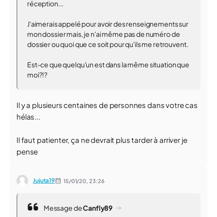
réception...
J'aimerais appelé pour avoir des renseignements sur
mon dossier mais, je n'ai même pas de numéro de
dossier ou quoi que ce soit pour qu'ils me retrouvent.
Est-ce que quelqu'un est dans la même situation que
moi?!?
Il y a plusieurs centaines de personnes dans votre cas
hélas...
Il faut patienter, ça ne devrait plus tarder à arriver je
pense
Jujuta19
15/01/20,
23:26
Message de
Canfly89