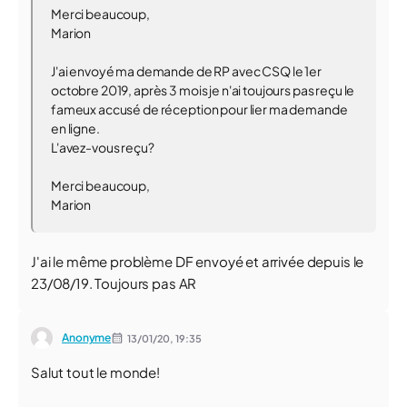
Merci beaucoup,
Marion
J'ai envoyé ma demande de RP avec CSQ le 1er
octobre 2019, après 3 mois je n'ai toujours pas reçu le
fameux accusé de réception pour lier ma demande
en ligne.
L'avez-vous reçu?
Merci beaucoup,
Marion
J'ai le même problème DF envoyé et arrivée depuis le
23/08/19. Toujours pas AR
Anonyme
13/01/20,
19:35
Salut tout le monde!