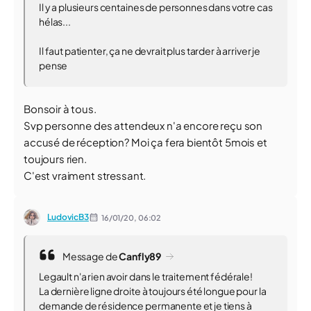
Il y a plusieurs centaines de personnes dans votre cas
hélas...
Il faut patienter, ça ne devrait plus tarder à arriver je
pense
Bonsoir à tous.
Svp personne des attendeux n'a encore reçu son
accusé de réception? Moi ça fera bientôt 5mois et
toujours rien.
C'est vraiment stressant.
LudovicB3
16/01/20,
06:02
Message de
Canfly89
Legault n'a rien avoir dans le traitement fédérale!
La dernière ligne droite à toujours été longue pour la
demande de résidence permanente et je tiens à