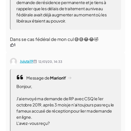
demande de résidence permanente et je tiens à
rappeler que les délais de traitement au niveau
fédérale avait déjà augmenter au moment où les
libéraux étaient au pouvoir.
Dans se cas fédéral de mon cul 😅😅😂😂🤣
1
Jujuta19
12/01/20,
14:33
Message de
MarionY
Bonjour,
J'ai envoyé ma demande de RP avec CSQ le 1er
octobre 2019, après 3 mois je n'ai toujours pas reçu le
fameux accusé de réception pour lier ma demande
en ligne.
L'avez-vous reçu?