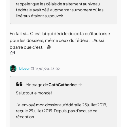
rappeler que les délais de traitement au niveau
fédérale avait déjà augmenter au moment où les
libéraux étaient au pouvoir.
En fait si... C'est lui qui décide du cota qu'il autorise
pour les dossiers, même ceux du fédéral... Aussi
bizarre que c'est... 😅
1
bibson
16/01/20,
23:02
Message de
CathCatherine
Salut tout le monde!
J'ai envoyé mon dossier au fédéral le 25 juillet 2019,
reçu le 29 juillet 2019. Depuis, pas d'accusé de
réception...