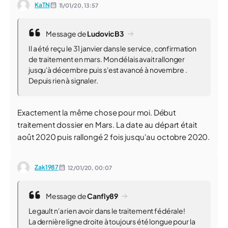
KaTN
11/01/20,
13:57
Message de
LudovicB3
Il a été reçu le 31 janvier dans le service, confirmation
de traitement en mars. Mon délais avait rallonger
jusqu'à décembre puis s'est avancé à novembre .
Depuis rien à signaler.
Exactement la même chose pour moi. Début
traitement dossier en Mars. La date au départ était
août 2020 puis rallongé 2 fois jusqu'au octobre 2020.
Zak1987
12/01/20,
00:07
Message de
Canfly89
Legault n'a rien avoir dans le traitement fédérale!
La dernière ligne droite à toujours été longue pour la