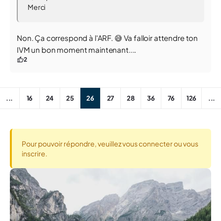
Merci
Non. Ça correspond à l'ARF. 😅 Va falloir attendre ton
IVM un bon moment maintenant....
2
...
16
24
25
26
27
28
36
76
126
...
Pour pouvoir répondre, veuillez vous connecter ou vous
inscrire.