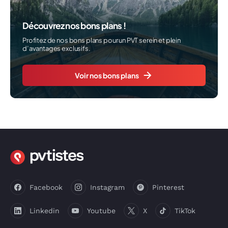
Découvrez nos bons plans !
Profitez de nos bons plans pour un PVT serein et plein
d’avantages exclusifs.
Voir nos bons plans
Facebook
Instagram
Pinterest
Linkedin
Youtube
X
TikTok