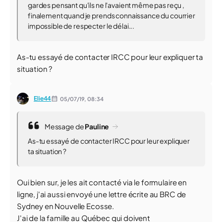
gardes pensant qu'ils ne l'avaient même pas reçu ,
finalement quand je prends connaissance du courrier
impossible de respecter le délai...
As-tu essayé de contacter IRCC pour leur expliquer ta
situation ?
Elie44
05/07/19,
08:34
Message de
Pauline
As-tu essayé de contacter IRCC pour leur expliquer
ta situation ?
Oui bien sur, je les ait contacté via le formulaire en
ligne, j'ai aussi envoyé une lettre écrite au BRC de
Sydney en Nouvelle Ecosse.
J'ai de la famille au Québec qui doivent