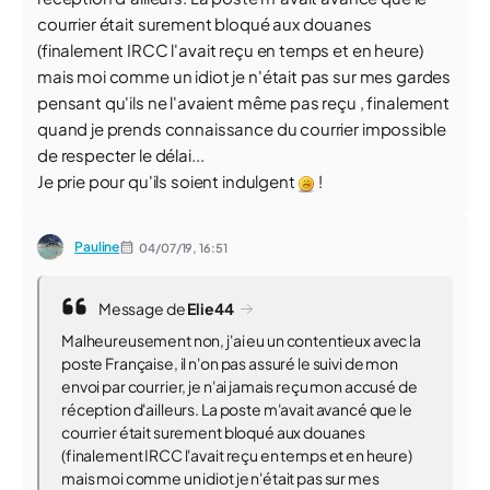
courrier était surement bloqué aux douanes
(finalement IRCC l'avait reçu en temps et en heure)
mais moi comme un idiot je n'était pas sur mes gardes
pensant qu'ils ne l'avaient même pas reçu , finalement
quand je prends connaissance du courrier impossible
de respecter le délai...
Je prie pour qu'ils soient indulgent
!
Pauline
04/07/19,
16:51
Message de
Elie44
Malheureusement non, j'ai eu un contentieux avec la
poste Française, il n'on pas assuré le suivi de mon
envoi par courrier, je n'ai jamais reçu mon accusé de
réception d'ailleurs. La poste m'avait avancé que le
courrier était surement bloqué aux douanes
(finalement IRCC l'avait reçu en temps et en heure)
mais moi comme un idiot je n'était pas sur mes