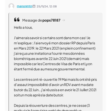
manonmtn
25/11/24,
12:08
Message de
pops78187
Hello a tous,
J'aimerais savoir si certains sont dans mon cas ! Je
m'explique : J'ai envoyé mon dossier RP depuis Paris
en Mars 2019. le 22 Mars 2021 (en plein confinement)
j'ai reçus une invitation a fournir mes données
biométriques avant le 22 Juin 2021 (demain) mais
impossible car les Centres de Visa de Paris et Lyon
étant fermé due au mesure gouvernemental.
Les centres ont ré-ouvert le 19 Mai mais ils ont été pris
d’assaut impossibilité d'avoir un RDV avant ma date
butoir du 22 Juin...j'ai réussis a en avoir le 21 Juillet 2021
soit un mois après la date butoir.
Depuis la réouverture des centres, je ne cesse (3
mails via le formulaire web) de demandé un