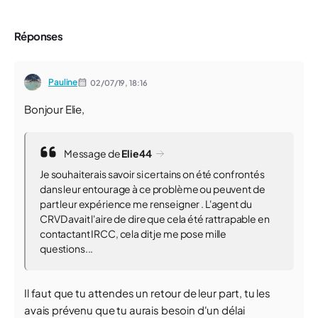
Réponses
Pauline
02/07/19,
18:16
Bonjour Elie,
Message de
Elie44
Je souhaiterais savoir si certains on été confrontés
dans leur entourage à ce problème ou peuvent de
part leur expérience me renseigner . L'agent du
CRVD avait l'aire de dire que cela été rattrapable en
contactant IRCC, cela dit je me pose mille
questions...
Il faut que tu attendes un retour de leur part, tu les
avais prévenu que tu aurais besoin d'un délai