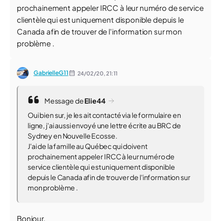
prochainement appeler IRCC à leur numéro de service
clientèle qui est uniquement disponible depuis le
Canada afin de trouver de l'information sur mon
problème .
GabrielleG11
24/02/20,
21:11
Message de
Elie44
Oui bien sur, je les ait contacté via le formulaire en
ligne, j'ai aussi envoyé une lettre écrite au BRC de
Sydney en Nouvelle Ecosse.
J'ai de la famille au Québec qui doivent
prochainement appeler IRCC à leur numéro de
service clientèle qui est uniquement disponible
depuis le Canada afin de trouver de l'information sur
mon problème .
Bonjour,