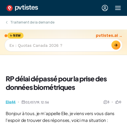
Traitement de la demande
pvtistes.ai →
✨ NEW
→
RP délai dépassé pour la prise des
données biométriques
Elie44
3
0
02/07/19,
12:56
Bonjour à tous, je m'appelle Elie, je viens vers vous dans
l'espoir de trouver des réponses, voici ma situation :