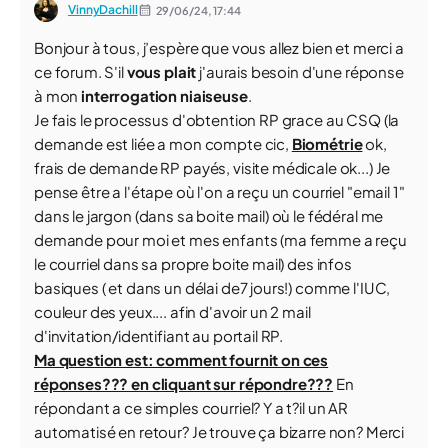
VinnyDachill
29/06/24,
17:44
Bonjour à tous, j’espère que vous allez bien et merci a
ce forum. S'il
vous plait
j'aurais besoin d'une réponse
à mon
interrogation niaiseuse
.
Je fais le processus d'obtention RP grace au CSQ (la
demande est liée a mon compte cic,
Biométrie
ok,
frais de demande RP payés, visite médicale ok...) Je
pense être a l'étape où l'on a reçu un courriel "email 1"
dans le jargon (dans sa boite mail) où le fédéral me
demande pour moi et mes enfants (ma femme a reçu
le courriel dans sa propre boite mail) des infos
basiques ( et dans un délai de7 jours!) comme l'IUC,
couleur des yeux.... afin d'avoir un 2 mail
d'invitation/identifiant au portail RP.
Ma question est: comment fournit on ces
réponses??? en cliquant sur répondre???
En
répondant a ce simples courriel? Y a t?il un AR
automatisé en retour? Je trouve ça bizarre non? Merci