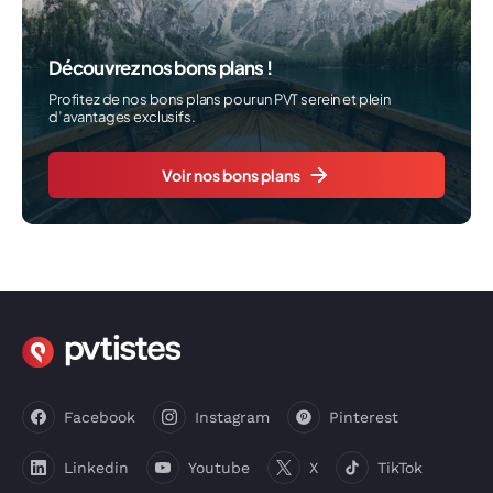
Découvrez nos bons plans !
Profitez de nos bons plans pour un PVT serein et plein
d’avantages exclusifs.
Voir nos bons plans
Facebook
Instagram
Pinterest
Linkedin
Youtube
X
TikTok