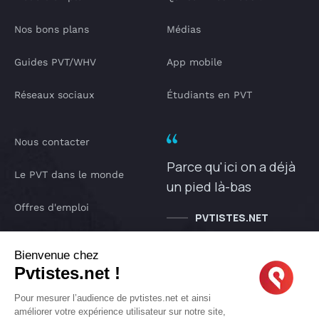
Nos bons plans
Médias
Guides PVT/WHV
App mobile
Réseaux sociaux
Étudiants en PVT
Nous contacter
Parce qu'ici on a déjà
Le PVT dans le monde
un pied là-bas
Offres d'emploi
PVTISTES.NET
Notre Podcast
Bienvenue chez
Pvtistes.net !
IA pvtistes
Pour mesurer l’audience de pvtistes.net et ainsi
améliorer votre expérience utilisateur sur notre site,