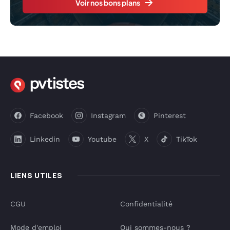
Voir nos bons plans
Facebook
Instagram
Pinterest
Linkedin
Youtube
X
TikTok
LIENS UTILES
CGU
Confidentialité
Mode d'emploi
Qui sommes-nous ?