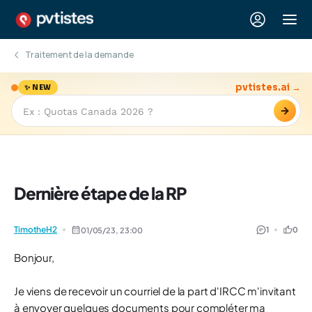
Traitement de la demande
pvtistes.ai →
✨ NEW
→
Dernière étape de la RP
TimotheH2
1
0
01/05/23,
23:00
Bonjour,
Je viens de recevoir un courriel de la part d'IRCC m'invitant
à envoyer quelques documents pour compléter ma