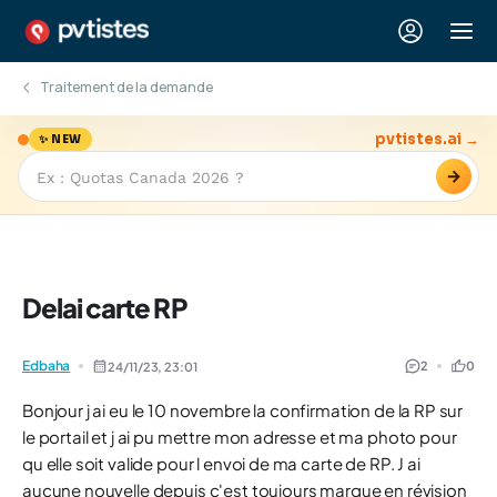
Traitement de la demande
pvtistes.ai →
✨ NEW
→
Delai carte RP
Edbaha
2
0
24/11/23,
23:01
Bonjour j ai eu le 10 novembre la confirmation de la RP sur
le portail et j ai pu mettre mon adresse et ma photo pour
qu elle soit valide pour l envoi de ma carte de RP. J ai
aucune nouvelle depuis c'est toujours marque en révision