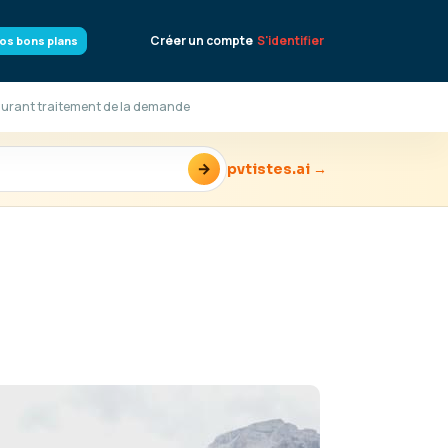
Créer un compte
S'identifier
os bons plans
 durant traitement de la demande
→
pvtistes.ai →