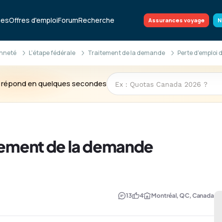
ues
Offres d'emploi
Forum
Recherche
Assurances voyage
N
enneté
L'étape fédérale
Traitement de la demande
Perte d'emploi
te répond en quelques secondes
itement de la demande
13
4
Montréal, QC, Canada