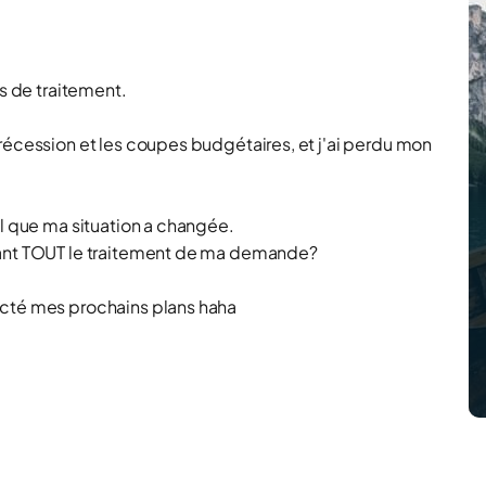
rs de traitement.
récession et les coupes budgétaires, et j'ai perdu mon
al que ma situation a changée.
rant TOUT le traitement de ma demande?
ecté mes prochains plans haha