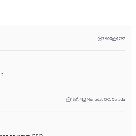
7 903
1 797
 ?
13
4
Montréal, QC, Canada
ébec pour mon CSQ.