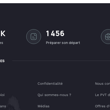
0K
1 456
es
Préparer son départ
LES
Confidentialité
Nous con
loi
Qui sommes-nous ?
Le PVT 
lans
Médias
Offres d