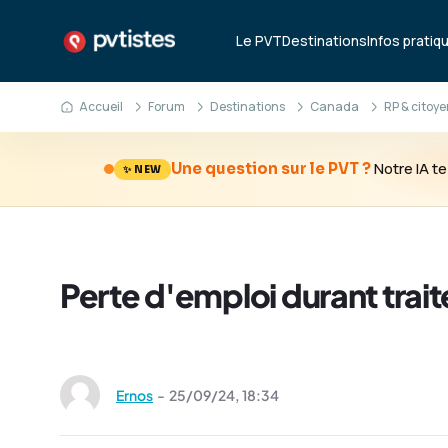
Le PVT
Destinations
Infos pratiq
Accueil
Forum
Destinations
Canada
RP & citoy
Notre IA 
Une question sur le PVT ?
✨ NEW
Perte d'emploi durant tra
Ernos
-
25/09/24,
18:34