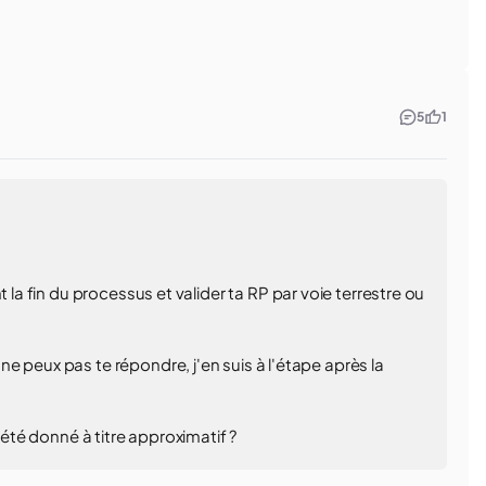
5
1
 la fin du processus et valider ta RP par voie terrestre ou
e peux pas te répondre, j'en suis à l'étape après la
 été donné à titre approximatif ?