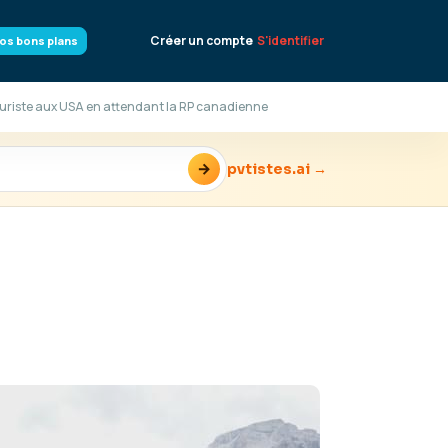
Créer un compte
S'identifier
os bons plans
ouriste aux USA en attendant la RP canadienne
→
pvtistes.ai →