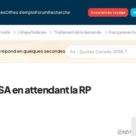
ues
Offres d'emploi
Forum
Recherche
Assurances voyage
N
enneté
L'étape fédérale
Traitement de la demande
Française en t
te répond en quelques secondes
SA en attendant la RP
5
1