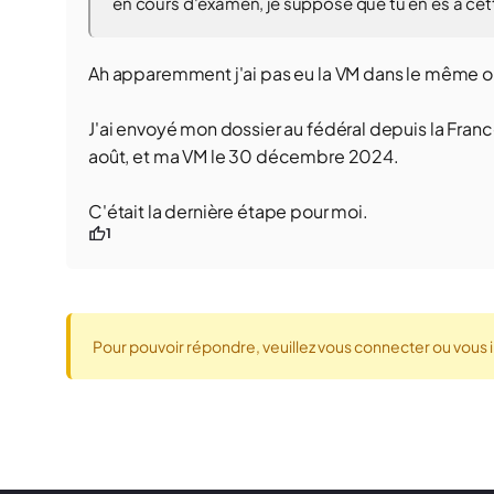
en cours d'examen, je suppose que tu en es à cette
Ah apparemment j'ai pas eu la VM dans le même o
J'ai envoyé mon dossier au fédéral depuis la Fran
août, et ma VM le 30 décembre 2024.
C'était la dernière étape pour moi.
1
Pour pouvoir répondre, veuillez vous connecter ou vous i