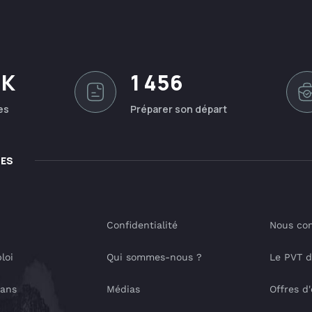
0K
1 456
es
Préparer son départ
LES
Confidentialité
Nous con
loi
Qui sommes-nous ?
Le PVT 
lans
Médias
Offres d