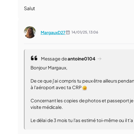
Salut
MargauxD27
14/01/25,
13:06
Message de
antoine0104
Bonjour Margaux,
De ce que j'ai compris tu peux être ailleurs pendant
à l'aéroport avec ta CRP
Concernant les copies de photos et passeport je n
visite médicale.
Le délai de 3 mois tu l'as estimé toi-même ou il t'a