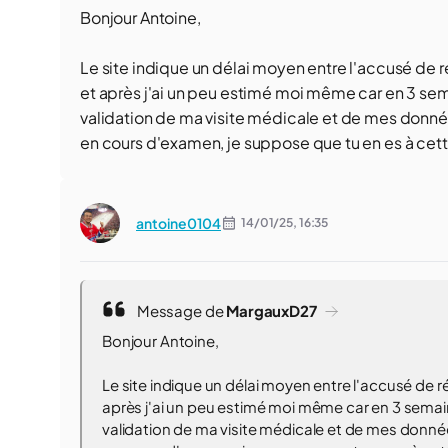
Bonjour Antoine,
Le site indique un délai moyen entre l'accusé de r
et après j'ai un peu estimé moi même car en 3 sem
validation de ma visite médicale et de mes don
en cours d'examen, je suppose que tu en es à cette
antoine0104
14/01/25,
16:35
Message de
MargauxD27
Bonjour Antoine,
Le site indique un délai moyen entre l'accusé de r
après j'ai un peu estimé moi même car en 3 semai
validation de ma visite médicale et de mes donn