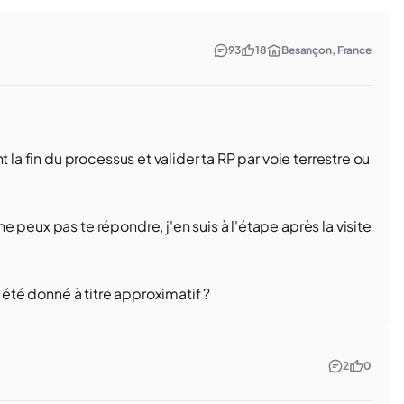
93
18
Besançon, France
 la fin du processus et valider ta RP par voie terrestre ou
 peux pas te répondre, j'en suis à l'étape après la visite
 été donné à titre approximatif ?
2
0