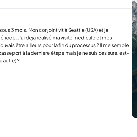
 sous 3 mois. Mon conjoint vit à Seattle (USA) et je
période. J'ai déjà réalisé ma visite médicale et mes
ais être ailleurs pour la fin du processus ? Il me semble
sseport à la dernière étape mais je ne suis pas sûre, est-
u autre) ?