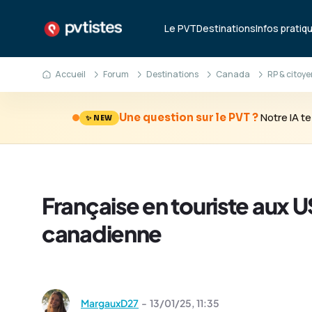
Le PVT
Destinations
Infos pratiq
Accueil
Forum
Destinations
Canada
RP & citoy
Notre IA 
Une question sur le PVT ?
✨ NEW
Française en touriste aux U
canadienne
MargauxD27
-
13/01/25,
11:35