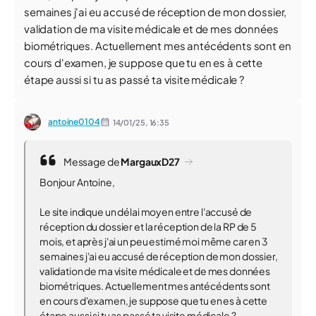
semaines j'ai eu accusé de réception de mon dossier,
validation de ma visite médicale et de mes données
biométriques. Actuellement mes antécédents sont en
cours d'examen, je suppose que tu en es à cette
étape aussi si tu as passé ta visite médicale ?
antoine0104
14/01/25,
16:35
Message de
MargauxD27
Bonjour Antoine,
Le site indique un délai moyen entre l'accusé de
réception du dossier et la réception de la RP de 5
mois, et après j'ai un peu estimé moi même car en 3
semaines j'ai eu accusé de réception de mon dossier,
validation de ma visite médicale et de mes données
biométriques. Actuellement mes antécédents sont
en cours d'examen, je suppose que tu en es à cette
étape aussi si tu as passé ta visite médicale ?