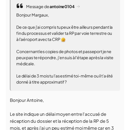
Message de
antoine0104
Bonjour Margaux,
De ce que j'ai compris tu peux être ailleurs pendant la
fin du processus et valider ta RP par voie terrestre ou
à l'aéroport avec ta CRP
Concernant les copies de photos et passeport je ne
peux pas te répondre, j'en suis à l'étape après la visite
médicale.
Le délai de 3 mois tu l'as estimé toi-même ou il t'a été
donné à titre approximatif ?
Bonjour Antoine,
Le site indique un délai moyen entre l'accusé de
réception du dossier et la réception de la RP de 5
mois, et après j'ai un peu estimé moi même car en 3