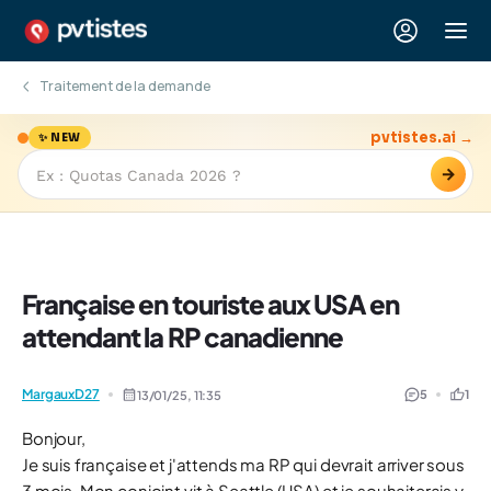
Traitement de la demande
pvtistes.ai →
✨ NEW
→
Française en touriste aux USA en
attendant la RP canadienne
MargauxD27
5
1
13/01/25,
11:35
Bonjour,
Je suis française et j'attends ma RP qui devrait arriver sous
3 mois. Mon conjoint vit à Seattle (USA) et je souhaiterais y