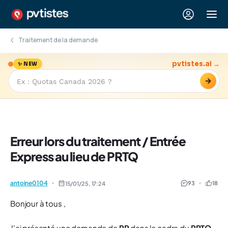
Traitement de la demande
pvtistes.ai →
✨ NEW
→
Erreur lors du traitement / Entrée
Express au lieu de PRTQ
antoine0104
93
18
15/01/25,
17:24
Bonjour à tous ,
J'ai présenté une demande de
RP
dans le cadre du
PRTQ
.