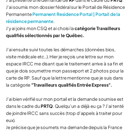
J'ai soumis mon dossier fédéral sur le Portail de Résidence
Permanente
Permanent Residence Portal | Portail de la
résidence permanente
.
J'y ai joins mon CSQ et ai choisi la
catégorie Travailleurs
qualifiés sélectionnés par le Québec.
J'ai ensuite suivi toutes les démarches (données bios,
visite médicale etc..). Hier je reçois une lettre sur mon
espace IRCC me disant que le traitement arrive à sa fin et
que je dois soumettre mon passeport et 2 photos pour la
carte de RP. Sauf que la lettre mentionne que je suis dans
la catégorie
"Travailleurs qualifiés Entrée Express".
J'ai bien vérifié sur mon portail et la demande soumise est
dans le cadre du
PRTQ
. Quelqu'un a déjà eu ça ? J'ai tenté
de joindre IRCC sans succès (trop d'appels à traiter pour
eux).
Je précise que je soumets ma demande depuis la France