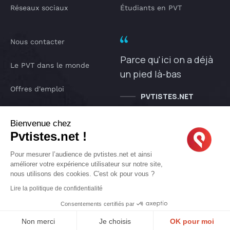
Réseaux sociaux
Étudiants en PVT
Nous contacter
Parce qu'ici on a déjà
Le PVT dans le monde
un pied là-bas
Offres d'emploi
PVTISTES.NET
Notre Podcast
Bienvenue chez
Pvtistes.net !
IA pvtistes
Pour mesurer l’audience de pvtistes.net et ainsi
améliorer votre expérience utilisateur sur notre site,
nous utilisons des cookies. C'est ok pour vous ?
Copyright © 2005-2026 pvtistes.net
Lire la politique de confidentialité
Pvtistes® est une marque déposée. Tous droits réservés.
Consentements certifiés par
Non merci
Je choisis
OK pour moi