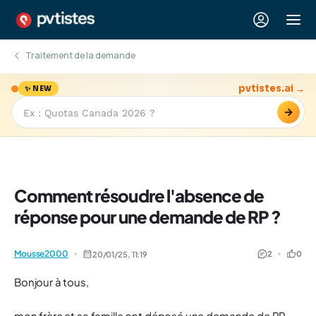
Traitement de la demande
pvtistes.ai →
✨ NEW
→
Comment résoudre l'absence de
réponse pour une demande de RP ?
Mousse2000
2
0
20/01/25,
11:19
Bonjour à tous,
mon frère et sa famille ont déposé une demande de RP