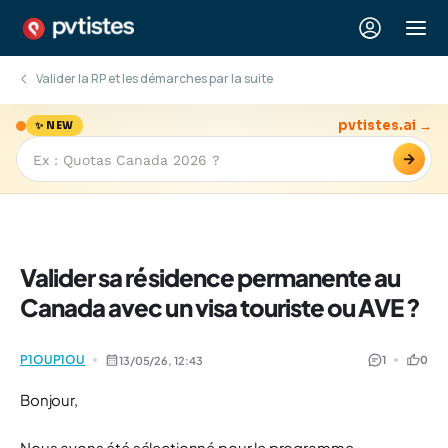
Valider la RP et les démarches par la suite
pvtistes.ai →
✨ NEW
→
Valider sa résidence permanente au
Canada avec un visa touriste ou AVE ?
P1OUP1OU
1
0
13/05/26,
12:43
Bonjour,
Nous avons été sélectionné pour le programme